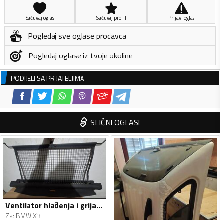
Sačuvaj oglas
Sačuvaj profil
Prijavi oglas
Pogledaj sve oglase prodavca
Pogledaj oglase iz tvoje okoline
PODIJELI SA PRIJATELJIMA
SLIČNI OGLASI
Ventilator hlađenja i grijanja za X3
Za
:
BMW X3