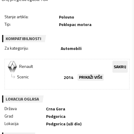
Stanje artikla
:
Polovno
Tip
:
Poklopac motora
KOMPATIBILNOSTI
Za kategoriju
:
Automobili
Renault
SAKRIJ
Scenic
2014
PRIKAŽI VIŠE
LOKACIJA OGLASA
Država
Crna Gora
Grad
Podgorica
Lokacija
Podgorica (uži dio)