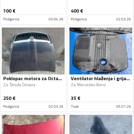
100
€
400
€
Podgorica
03.04.26
Podgorica
02.03.26
Poklopac motora za Octavia
Ventilator hlađenja i grijanja za
Za
:
Škoda Octavia
Za
:
Mercedes Benz
250
€
35
€
Podgorica
02.03.26
Tivat
05.01.26