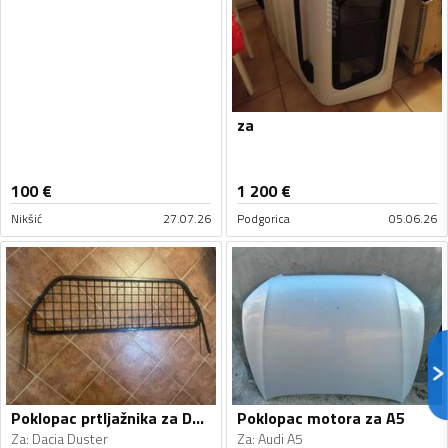
za
100
€
1 200
€
Nikšić
27.07.26
Podgorica
05.06.26
Poklopac prtljažnika za Duster
Poklopac motora za A5
Za
:
Dacia Duster
Za
:
Audi A5