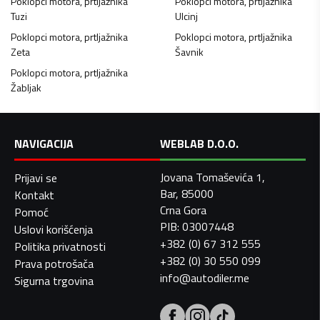
Poklopci motora, prtljažnika
Poklopci motora, prtljažnika
Tuzi
Ulcinj
Poklopci motora, prtljažnika
Poklopci motora, prtljažnika
Zeta
Šavnik
Poklopci motora, prtljažnika
Žabljak
NAVIGACIJA
WEBLAB D.O.O.
Jovana Tomaševića 1,
Prijavi se
Bar, 85000
Kontakt
Crna Gora
Pomoć
PIB: 03007448
Uslovi korišćenja
+382 (0) 67 312 555
Politika privatnosti
+382 (0) 30 550 099
Prava potrošača
info@autodiler.me
Sigurna trgovina