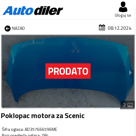
Uloguj se
08.12.2024
NAZAD
1 od 2
2
Poklopac motora za Scenic
Šifra oglasa
:
AD357666596ME
Broj pregleda oglasa
:
784