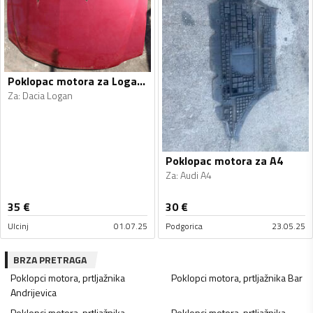
Poklopac motora za Logan, Logan
Za
:
Dacia Logan
Poklopac motora za A4
Za
:
Audi A4
35
€
30
€
Ulcinj
01.07.25
Podgorica
23.05.25
BRZA PRETRAGA
Poklopci motora, prtljažnika
Poklopci motora, prtljažnika
Bar
Andrijevica
Poklopci motora, prtljažnika
Poklopci motora, prtljažnika