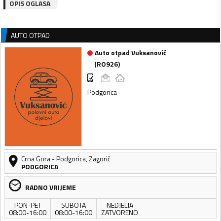
OPIS OGLASA
AUTO OTPAD
Auto otpad Vuksanović
(
RO926
)
Podgorica
Crna Gora
-
Podgorica
,
Zagorič
PODGORICA
RADNO VRIJEME
PON-PET
SUBOTA
NEDJELJA
08:00-16:00
08:00-16:00
ZATVORENO