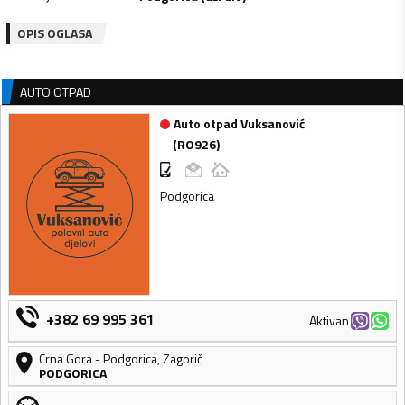
OPIS OGLASA
AUTO OTPAD
Auto otpad Vuksanović
(
RO926
)
Podgorica
+382 69 995 361
Aktivan
Crna Gora
-
Podgorica
,
Zagorič
PODGORICA