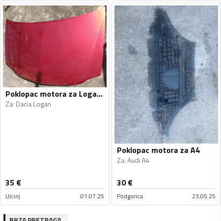
Poklopac motora za Logan, Logan
Za
:
Dacia Logan
Poklopac motora za A4
Za
:
Audi A4
35
€
30
€
Ulcinj
01.07.25
Podgorica
23.05.25
BRZA PRETRAGA