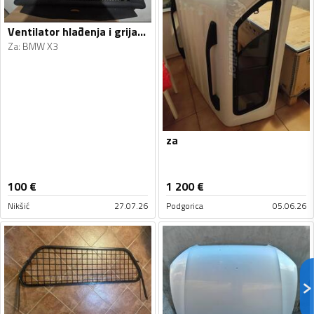
Ventilator hlađenja i grijanja za X3
Za
:
BMW X3
za
100
€
1 200
€
Nikšić
27.07.26
Podgorica
05.06.26