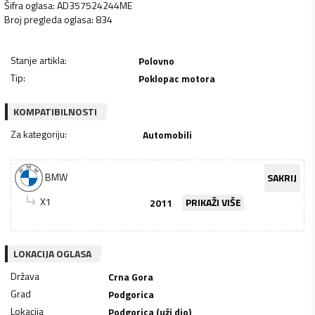
Šifra oglasa
:
AD357524244ME
Broj pregleda oglasa
:
834
Stanje artikla
:
Polovno
Tip
:
Poklopac motora
KOMPATIBILNOSTI
Za kategoriju
:
Automobili
BMW
SAKRIJ
X1
2011
PRIKAŽI VIŠE
LOKACIJA OGLASA
Država
Crna Gora
Grad
Podgorica
Lokacija
Podgorica (uži dio)