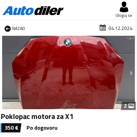
Uloguj se
04.12.2024
NAZAD
1 od 2
2
Poklopac motora za X1
350
€
Po dogovoru