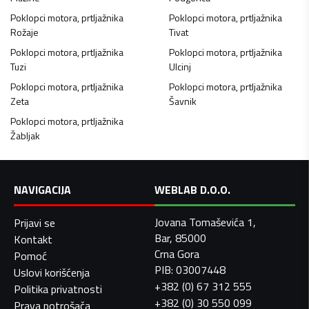
Poklopci motora, prtljažnika
Poklopci motora, prtljažnika
Rožaje
Tivat
Poklopci motora, prtljažnika
Poklopci motora, prtljažnika
Tuzi
Ulcinj
Poklopci motora, prtljažnika
Poklopci motora, prtljažnika
Zeta
Šavnik
Poklopci motora, prtljažnika
Žabljak
NAVIGACIJA
WEBLAB D.O.O.
Jovana Tomaševića 1,
Prijavi se
Bar, 85000
Kontakt
Crna Gora
Pomoć
PIB: 03007448
Uslovi korišćenja
+382 (0) 67 312 555
Politika privatnosti
+382 (0) 30 550 099
Prava potrošača