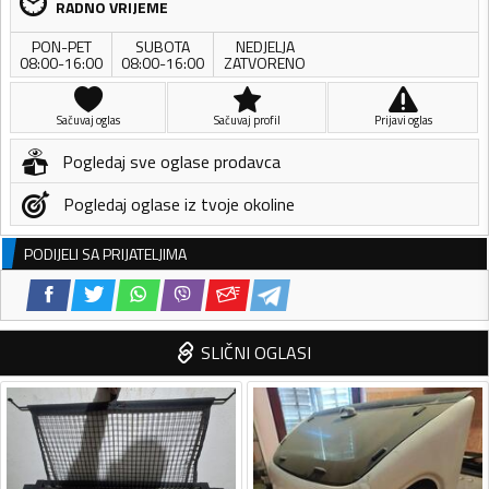
RADNO VRIJEME
PON-PET
SUBOTA
NEDJELJA
08:00-16:00
08:00-16:00
ZATVORENO
Sačuvaj oglas
Sačuvaj profil
Prijavi oglas
Pogledaj sve oglase prodavca
Pogledaj oglase iz tvoje okoline
PODIJELI SA PRIJATELJIMA
SLIČNI OGLASI