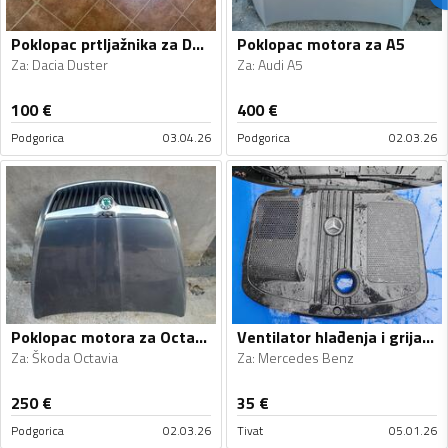
Poklopac prtljažnika za Duster
Poklopac motora za A5
Za
:
Dacia Duster
Za
:
Audi A5
100
€
400
€
Podgorica
03.04.26
Podgorica
02.03.26
Poklopac motora za Octavia
Ventilator hlađenja i grijanja za
Za
:
Škoda Octavia
Za
:
Mercedes Benz
250
€
35
€
Podgorica
02.03.26
Tivat
05.01.26