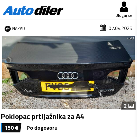
Uloguj se
07.04.2025
NAZAD
1 od 2
2
Poklopac prtljažnika za A4
150
€
Po dogovoru