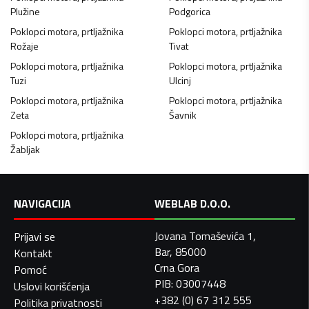
Plužine
Podgorica
Poklopci motora, prtljažnika
Poklopci motora, prtljažnika
Rožaje
Tivat
Poklopci motora, prtljažnika
Poklopci motora, prtljažnika
Tuzi
Ulcinj
Poklopci motora, prtljažnika
Poklopci motora, prtljažnika
Zeta
Šavnik
Poklopci motora, prtljažnika
Žabljak
NAVIGACIJA
WEBLAB D.O.O.
Jovana Tomaševića 1,
Prijavi se
Bar, 85000
Kontakt
Crna Gora
Pomoć
PIB: 03007448
Uslovi korišćenja
+382 (0) 67 312 555
Politika privatnosti