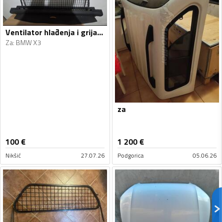
Ventilator hlađenja i grijanja za X3
Za
:
BMW X3
za
100
€
1 200
€
Nikšić
27.07.26
Podgorica
05.06.26