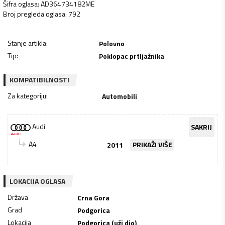
Šifra oglasa
:
AD364734182ME
Broj pregleda oglasa
:
792
Stanje artikla
:
Polovno
Tip
:
Poklopac prtljažnika
KOMPATIBILNOSTI
Za kategoriju
:
Automobili
Audi
SAKRIJ
A4
2011
PRIKAŽI VIŠE
LOKACIJA OGLASA
Država
Crna Gora
Grad
Podgorica
Lokacija
Podgorica (uži dio)