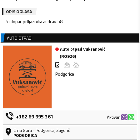
OPIS OGLASA
Poklopac prtljaznika audi a4 b8
AUTO OTPAD
Auto otpad Vuksanović
(
RO926
)
Podgorica
+382 69 995 361
Aktivan
Crna Gora
-
Podgorica
,
Zagorič
PODGORICA