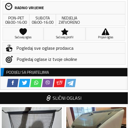
RADNO VRIJEME
PON-PET
SUBOTA
NEDJELJA
08:00-16:00
08:00-16:00
ZATVORENO
Sačuvaj oglas
Sačuvaj profil
Prijavi oglas
Pogledaj sve oglase prodavca
Pogledaj oglase iz tvoje okoline
PODIJELI SA PRIJATELJIMA
SLIČNI OGLASI