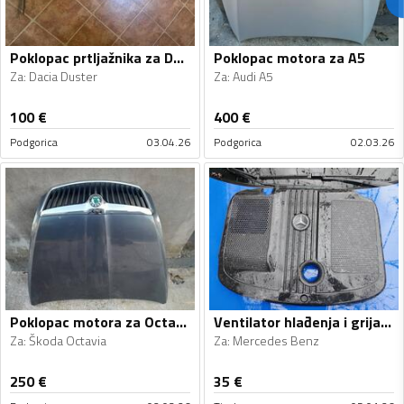
Poklopac prtljažnika za Duster
Poklopac motora za A5
Za
:
Dacia Duster
Za
:
Audi A5
100
€
400
€
Podgorica
03.04.26
Podgorica
02.03.26
Poklopac motora za Octavia
Ventilator hlađenja i grijanja za
Za
:
Škoda Octavia
Za
:
Mercedes Benz
250
€
35
€