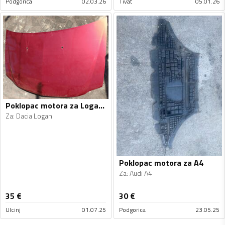
Podgorica
02.03.26
Tivat
05.01.26
Poklopac motora za Logan, Logan
Za
:
Dacia Logan
Poklopac motora za A4
Za
:
Audi A4
35
€
30
€
Ulcinj
01.07.25
Podgorica
23.05.25