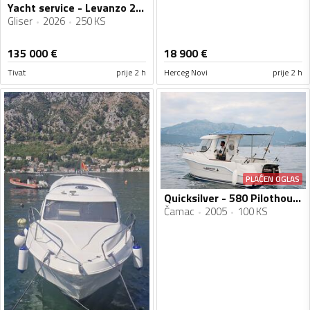
Yacht service - Levanzo 28 inboard - Lilybaeum yacht
Gliser
2026
250 KS
135 000
€
18 900
€
Tivat
prije 2 h
Herceg Novi
prije 2 h
PLAĆEN OGLAS
Quicksilver - 580 Pilothouse
Čamac
2005
100 KS