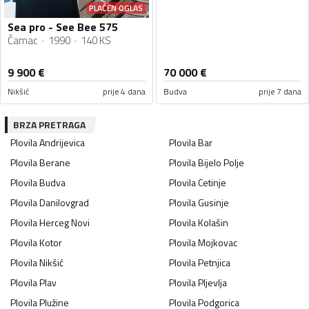
PLAĆEN OGLAS
Sea pro - See Bee 575
Čamac
1990
140 KS
9 900
€
70 000
€
Nikšić
prije 4 dana
Budva
prije 7 dana
BRZA PRETRAGA
Plovila
Andrijevica
Plovila
Bar
Plovila
Berane
Plovila
Bijelo Polje
Plovila
Budva
Plovila
Cetinje
Plovila
Danilovgrad
Plovila
Gusinje
Plovila
Herceg Novi
Plovila
Kolašin
Plovila
Kotor
Plovila
Mojkovac
Plovila
Nikšić
Plovila
Petnjica
Plovila
Plav
Plovila
Pljevlja
Plovila
Plužine
Plovila
Podgorica