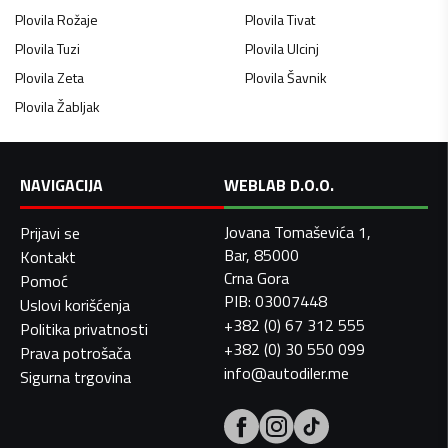
Plovila
Rožaje
Plovila
Tivat
Plovila
Tuzi
Plovila
Ulcinj
Plovila
Zeta
Plovila
Šavnik
Plovila
Žabljak
NAVIGACIJA
WEBLAB D.O.O.
Jovana Tomaševića 1,
Prijavi se
Bar, 85000
Kontakt
Crna Gora
Pomoć
PIB: 03007448
Uslovi korišćenja
+382 (0) 67 312 555
Politika privatnosti
+382 (0) 30 550 099
Prava potrošača
info@autodiler.me
Sigurna trgovina