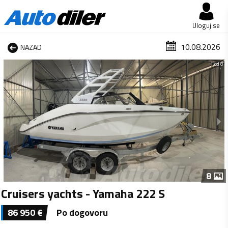
Uloguj se
10.08.2026
NAZAD
1 od 8
8
Cruisers yachts - Yamaha 222 S
86 950
€
Po dogovoru