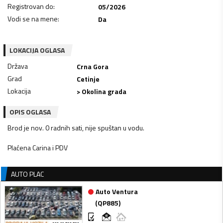
Registrovan do
:
05/2026
Vodi se na mene
:
Da
LOKACIJA OGLASA
Država
Crna Gora
Grad
Cetinje
Lokacija
> Okolina grada
OPIS OGLASA
Brod je nov. 0 radnih sati, nije spuštan u vodu.
Plaćena Carina i PDV
AUTO PLAC
Auto Ventura
(
QP885
)