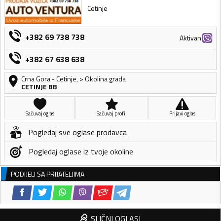
Cetinje
+382 69 738 738
Aktivan
+382 67 638 638
Crna Gora
-
Cetinje
,
> Okolina grada
CETINJE BB
Sačuvaj oglas
Sačuvaj profil
Prijavi oglas
Pogledaj sve oglase prodavca
Pogledaj oglase iz tvoje okoline
PODIJELI SA PRIJATELJIMA
SLIČNI OGLASI