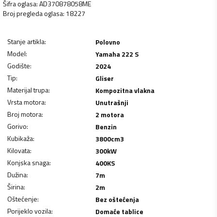
Šifra oglasa
:
AD370878058ME
Broj pregleda oglasa
:
18227
Stanje artikla
:
Polovno
Model
:
Yamaha 222 S
Godište
:
2024
Tip
:
Gliser
Materijal trupa
:
Kompozitna vlakna
Vrsta motora
:
Unutrašnji
Broj motora
:
2 motora
Gorivo
:
Benzin
Kubikaža
:
3800
cm3
Kilovata
:
300
kW
Konjska snaga
:
400
KS
Dužina
:
7
m
Širina
:
2
m
Oštećenje
:
Bez oštećenja
Porijeklo vozila
:
Domaće tablice