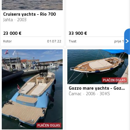
Cruisers yachts - Rio 700
Jahta
2003
23 000
€
33 900
€
Kotor
01.07.22
Tivat
prije 1 h
PLAĆEN OGLAS
Gozzo mare yachts - Gozzo 6.3
Čamac
2006
30 KS
PLAĆEN OGLAS