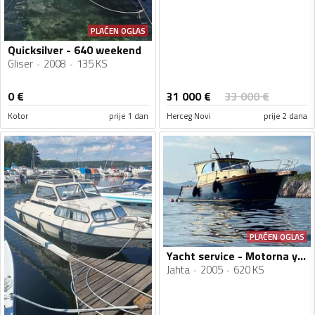
PLAĆEN OGLAS
Quicksilver - 640 weekend
Gliser
2008
135 KS
31 000
€
0
€
33 000
€
Kotor
prije 1 dan
Herceg Novi
prije 2 dana
PLAĆEN OGLAS
Yacht service - Motorna yahta Marco Polo 12
Jahta
2005
620 KS