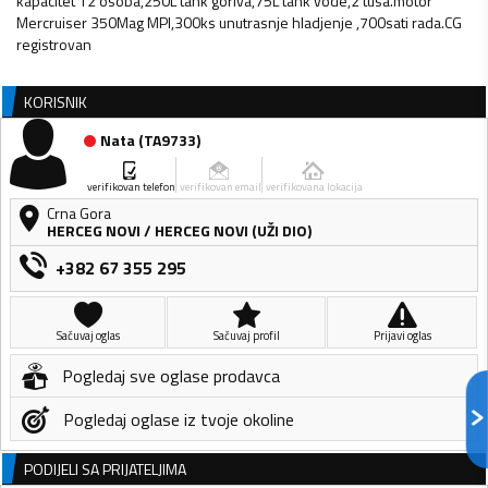
kapacitet 12 osoba,250L tank goriva,75L tank vode,2 tusa.motor
Mercruiser 350Mag MPI,300ks unutrasnje hladjenje ,700sati rada.CG
registrovan
KORISNIK
Nata
(
TA9733
)
verifikovan telefon
verifikovan email
verifikovana lokacija
Crna Gora
HERCEG NOVI
/
HERCEG NOVI (UŽI DIO)
+382 67 355 295
Sačuvaj oglas
Sačuvaj profil
Prijavi oglas
Pogledaj sve oglase prodavca
Pogledaj oglase iz tvoje okoline
PODIJELI SA PRIJATELJIMA