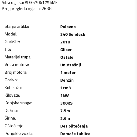
Šifra oglasa
:
AD367061756ME
Broj pregleda oglasa
:
2638
Stanje artikla
:
Polovno
Model
:
240 Sundeck
Godište
:
2018
Tip
:
Gliser
Materijal trupa
:
Ostalo
Vrsta motora
:
Unutrašnji
Broj motora
:
1 motor
Gorivo
:
Benzin
Kubikaža
:
1
cm3
Kilovata
:
1
kW
Konjska snaga
:
300
KS
Dužina
:
7.5
m
Širina
:
2.6
m
Oštećenje
:
Bez oštećenja
Porijeklo vozila
:
Domaće tablice