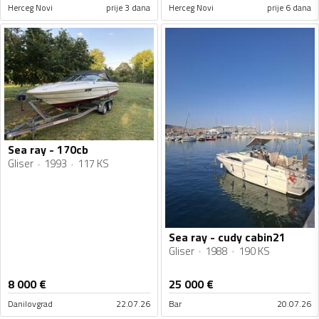
Herceg Novi
prije 3 dana
Herceg Novi
prije 6 dana
Sea ray - 170cb
Gliser
1993
117 KS
Sea ray - cudy cabin21
Gliser
1988
190 KS
8 000
€
25 000
€
Danilovgrad
22.07.26
Bar
20.07.26