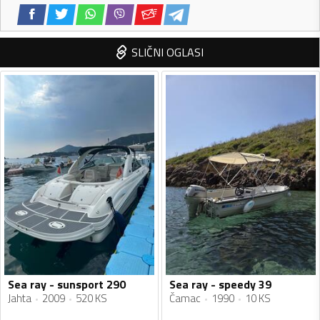
SLIČNI OGLASI
Sea ray - sunsport 290
Sea ray - speedy 39
Jahta
2009
520 KS
Čamac
1990
10 KS