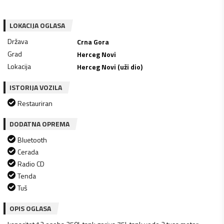
LOKACIJA OGLASA
Država
Crna Gora
Grad
Herceg Novi
Lokacija
Herceg Novi (uži dio)
ISTORIJA VOZILA
Restauriran
DODATNA OPREMA
Bluetooth
Cerada
Radio CD
Tenda
Tuš
OPIS OGLASA