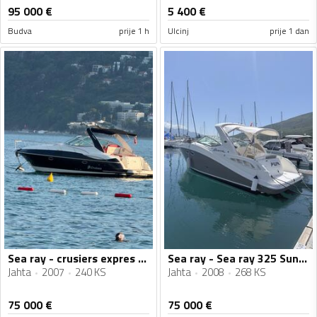
95 000
€
5 400
€
Budva
prije 1 h
Ulcinj
prije 1 dan
Sea ray - crusiers expres 340
Sea ray - Sea ray 325 Sundancer
Jahta
2007
240 KS
Jahta
2008
268 KS
75 000
€
75 000
€