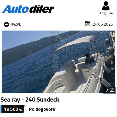
Uloguj se
24.05.2025
NAZAD
1 od 7
7
Sea ray - 240 Sundeck
18 500
€
Po dogovoru