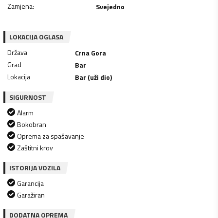
Zamjena
:
Svejedno
LOKACIJA OGLASA
Država
Crna Gora
Grad
Bar
Lokacija
Bar (uži dio)
SIGURNOST
Alarm
Bokobran
Oprema za spašavanje
Zaštitni krov
ISTORIJA VOZILA
Garancija
Garažiran
DODATNA OPREMA