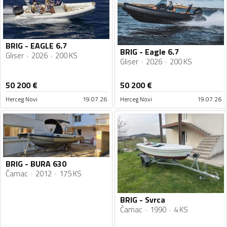
BRIG - EAGLE 6.7
BRIG - Eagle 6.7
Gliser
2026
200 KS
Gliser
2026
200 KS
50 200
€
50 200
€
Herceg Novi
19.07.26
Herceg Novi
19.07.26
BRIG - BURA 630
Čamac
2012
175 KS
BRIG - Svrca
Čamac
1990
4 KS