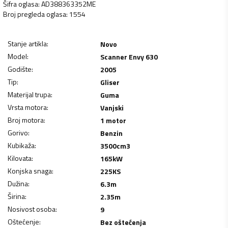
Šifra oglasa
:
AD388363352ME
Broj pregleda oglasa
:
1554
Stanje artikla
:
Novo
Model
:
Scanner Envy 630
Godište
:
2005
Tip
:
Gliser
Materijal trupa
:
Guma
Vrsta motora
:
Vanjski
Broj motora
:
1 motor
Gorivo
:
Benzin
Kubikaža
:
3500
cm3
Kilovata
:
165
kW
Konjska snaga
:
225
KS
Dužina
:
6.3
m
Širina
:
2.35
m
Nosivost osoba
:
9
Oštećenje
:
Bez oštećenja