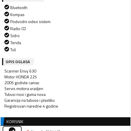
Bluetooth
Kompas
Podvodni video sistem
Radio CD
Sidro
Tenda
Tuš
OPIS OGLASA
Scanner Envy 630
Motor HONDA 225
2005 godiste camac
Servis motora uradjen
Tubusi novi i guma nova
Garancija na tubuse i plastiku
Registrovan naredne 4 godine
KORISNIK