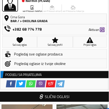
Nermin
(
PC446
)
verifikovan telefon
verifikovan email
verifikovana lokacija
Crna Gora
BAR
/
> OKOLINA GRADA
+382 68 774 778
Aktivan
Sačuvaj oglas
Sačuvaj profil
Prijavi oglas
Pogledaj sve oglase prodavca
Pogledaj oglase iz tvoje okoline
PODIJELI SA PRIJATELJIMA
SLIČNI OGLASI