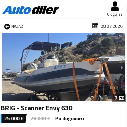
Uloguj se
08.07.2026
NAZAD
1 od 7
7
BRIG - Scanner Envy 630
25 000
€
28 000
€
Po dogovoru