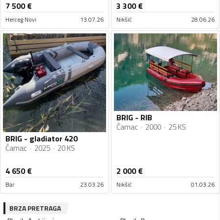
7 500
€
3 300
€
Herceg Novi
13.07.26
Nikšić
28.06.26
BRIG - RIB
Čamac
2000
25 KS
BRIG - gladiator 420
Čamac
2025
20 KS
4 650
€
2 000
€
Bar
23.03.26
Nikšić
01.03.26
BRZA PRETRAGA