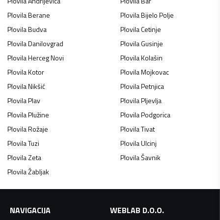
Plovila
Andrijevica
Plovila
Bar
Plovila
Berane
Plovila
Bijelo Polje
Plovila
Budva
Plovila
Cetinje
Plovila
Danilovgrad
Plovila
Gusinje
Plovila
Herceg Novi
Plovila
Kolašin
Plovila
Kotor
Plovila
Mojkovac
Plovila
Nikšić
Plovila
Petnjica
Plovila
Plav
Plovila
Pljevlja
Plovila
Plužine
Plovila
Podgorica
Plovila
Rožaje
Plovila
Tivat
Plovila
Tuzi
Plovila
Ulcinj
Plovila
Zeta
Plovila
Šavnik
Plovila
Žabljak
NAVIGACIJA
WEBLAB D.O.O.