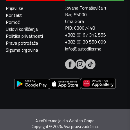
Jovana Tomaševića 1,
Prijavi se
Bar, 85000
Kontakt
Crna Gora
Pomoć
PIB: 03007448
Uslovi korišćenja
+382 (0) 67 312 555
Politika privatnosti
+382 (0) 30 550 099
Prava potrošača
info@autodiler.me
Sigurna trgovina
AutoDiler.me je dio
WebLab Grupe
Copyright
©
2026. Sva prava zadržana.