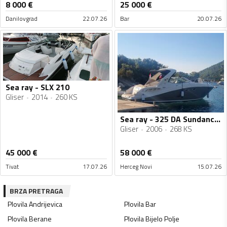
8 000
€
25 000
€
Danilovgrad
22.07.26
Bar
20.07.26
Sea ray - SLX 210
Gliser
2014
260 KS
Sea ray - 325 DA Sundancer
Gliser
2006
268 KS
45 000
€
58 000
€
Tivat
17.07.26
Herceg Novi
15.07.26
BRZA PRETRAGA
Plovila
Andrijevica
Plovila
Bar
Plovila
Berane
Plovila
Bijelo Polje