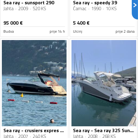
Sea ray - sunsport 290
Sea ray - speedy 39
Jahta
2009
520 KS
Čamac
1990
10 KS
95 000
€
5 400
€
Budva
prije 14 h
Ulcinj
prije 2 dana
Sea ray - crusiers expres 340
Sea ray - Sea ray 325 Sundancer
Jahta
2007
240 KS
Jahta
2008
268 KS