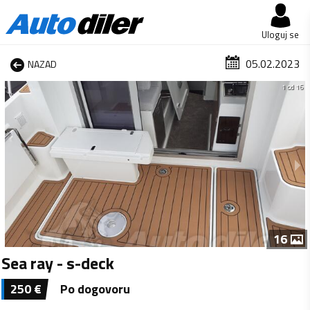
Uloguj se
05.02.2023
NAZAD
1 od 16
16
Sea ray - s-deck
250
€
Po dogovoru