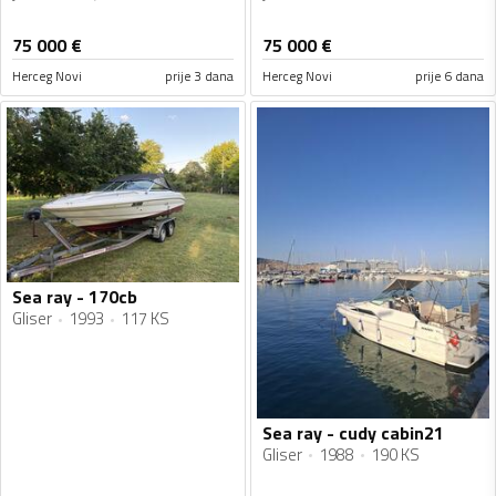
75 000
€
75 000
€
Herceg Novi
prije 3 dana
Herceg Novi
prije 6 dana
Sea ray - 170cb
Gliser
1993
117 KS
Sea ray - cudy cabin21
Gliser
1988
190 KS