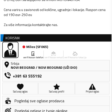
Cena varira u zavisnosti od količine, ugradnje i lokacije. Raspon cena
od 190 eur-250 eu
Za više informacija kontaktirajte nas.
KORISNIK
Milos
(
SF065
)
verifikovan telefon
verifikovan email
verifikovana lokacija
Srbija
NOVI BEOGRAD
/
NOVI BEOGRAD (UŽI DIO)
+381 63 555192
Sačuvaj oglas
Sačuvaj profil
Prijavi oglas
Pogledaj sve oglase prodavca
Pogledaj oglase iz tvoje okoline