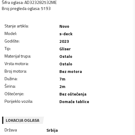
Šifra oglasa
:
AD323282532ME
Broj pregleda oglasa
:
5193
Stanje artikla
:
Novo
Model
:
s-deck
Godište
:
2023
Tip
:
Gliser
Materijal trupa
:
Ostalo
Vrsta motora
:
Ostalo
Broj motora
:
Bez motora
Dužina
:
7
m
Širina
:
2
m
Oštećenje
:
Bez oštećenja
Porijeklo vozila
:
Domaće tablice
LOKACIJA OGLASA
Država
Srbija