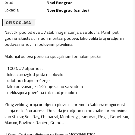
Grad
Novi Beograd
Lokacija
Novi Beograd (uži dio)
OPIS OGLASA
Nautički pod od eva UV stabilnog materijala za plovila. Punih pet
godina iskustva u izradi i montaži podova. Jako veliki broj uradjenih
podova na novim i polovnim plovilima.
Materijal od eva pene sa specijalnom formulom pruža:
- 100 % UV otpornost
- luksuzan izgled poda na plovilu
- udobno i trajno rešenje
- lako održavanje i čišćenje samo sa vodom
- neklizajuća površina čak i kad je mokra
Zbog velikog broja uradjenih plovila i spremnih šablona mogućnost
slanja na kućnu adresu. Do sada je radjeno na poznatim brendovima
kao što su; Sea Ray, Chaparral, Monterey, Jeanneau, Regal, Beneteau,
Maxum, Bayliner, Ranieri, Grand...
U Crnoj Gori saradjujemo sa firmom MOTONAUTICA.