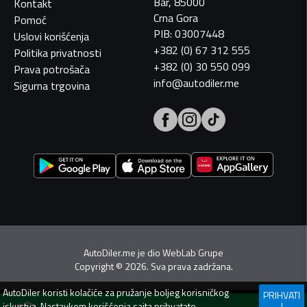
Bar, 85000
Kontakt
Crna Gora
Pomoć
PIB: 03007448
Uslovi korišćenja
+382 (0) 67 312 555
Politika privatnosti
+382 (0) 30 550 099
Prava potrošača
info@autodiler.me
Sigurna trgovina
AutoDiler.me je dio
WebLab Grupe
Copyright
©
2026. Sva prava zadržana.
AutoDiler
koristi kolačiće za pružanje boljeg korisničkog
PRIHVATI
iskustva. Nastavkom korišćenja sajta prihvatate
I