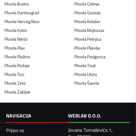
Plovila
Budva
Plovila
Cetinje
Plovila
Danilovgrad
Plovila
Gusinje
Plovila
Herceg Novi
Plovila
Kolašin
Plovila
Kotor
Plovila
Mojkovac
Plovila
Nikšić
Plovila
Petnjica
Plovila
Plav
Plovila
Pljevlja
Plovila
Plužine
Plovila
Podgorica
Plovila
Rožaje
Plovila
Tivat
Plovila
Tuzi
Plovila
Ulcinj
Plovila
Zeta
Plovila
Šavnik
Plovila
Žabljak
NAVIGACIJA
WEBLAB D.O.O.
Jovana Tomaševića 1,
Prijavi se