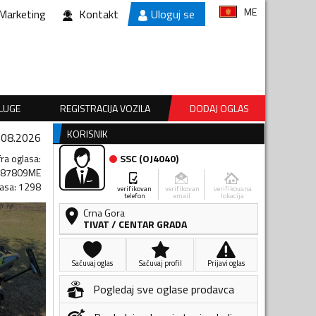
ME
Marketing
Kontakt
Uloguj se
SLUGE
REGISTRACIJA VOZILA
DODAJ OGLAS
KORISNIK
.08.2026
fra oglasa
:
SSC
(
OJ4040
)
487809ME
lasa
:
1298
verifikovan
verifikovan
verifikovana
telefon
email
lokacija
Crna Gora
TIVAT
/
CENTAR GRADA
Sačuvaj oglas
Sačuvaj profil
Prijavi oglas
Pogledaj sve oglase prodavca