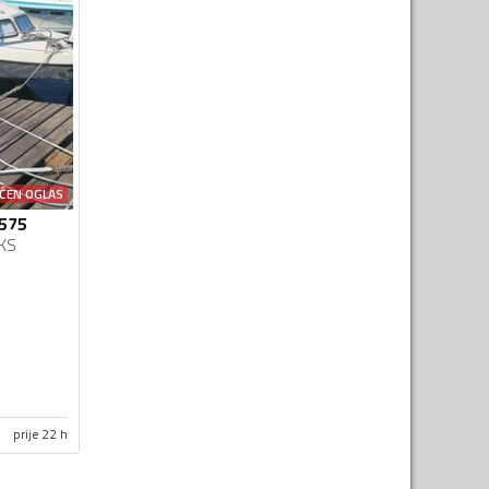
ĆEN OGLAS
 575
KS
prije 22 h