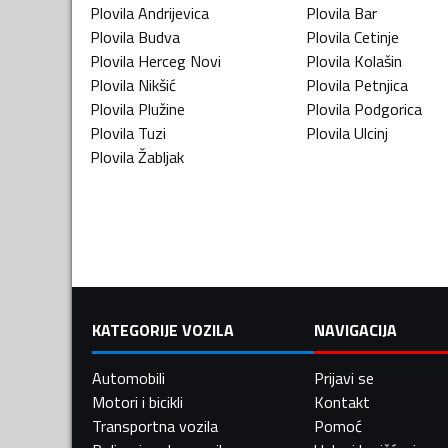
Plovila
Andrijevica
Plovila
Bar
Plovila
Budva
Plovila
Cetinje
Plovila
Herceg Novi
Plovila
Kolašin
Plovila
Nikšić
Plovila
Petnjica
Plovila
Plužine
Plovila
Podgorica
Plovila
Tuzi
Plovila
Ulcinj
Plovila
Žabljak
KATEGORIJE VOZILA
NAVIGACIJA
Automobili
Prijavi se
Motori i bicikli
Kontakt
Transportna vozila
Pomoć