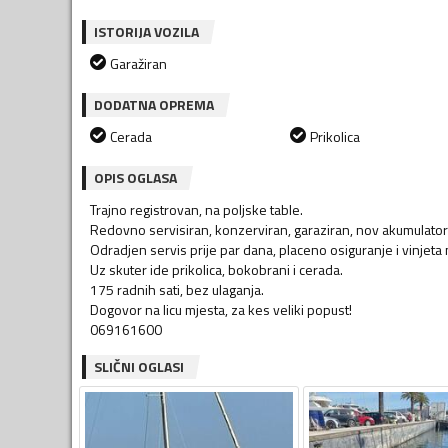
ISTORIJA VOZILA
Garažiran
DODATNA OPREMA
Cerada
Prikolica
OPIS OGLASA
Trajno registrovan, na poljske table.
Redovno servisiran, konzerviran, garaziran, nov akumulator i 
Odradjen servis prije par dana, placeno osiguranje i vinjet
Uz skuter ide prikolica, bokobrani i cerada.
175 radnih sati, bez ulaganja.
Dogovor na licu mjesta, za kes veliki popust!
069161600
SLIČNI OGLASI