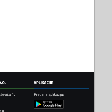
.O.
APLIKACIJE
ševića 1,
Preuzmi aplikaciju
:
448