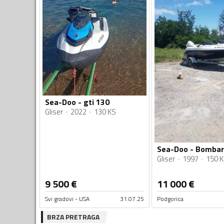
Sea-Doo - gti 130
Gliser
2022
130 KS
Sea-Doo - Bombar
Gliser
1997
150 
9 500
€
11 000
€
Svi gradovi - USA
31.07.25
Podgorica
BRZA PRETRAGA