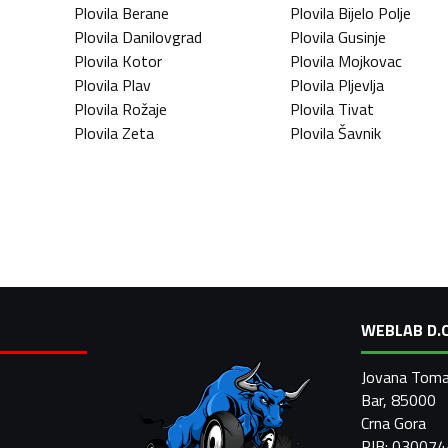
Plovila
Berane
Plovila
Bijelo Polje
Plovila
Danilovgrad
Plovila
Gusinje
Plovila
Kotor
Plovila
Mojkovac
Plovila
Plav
Plovila
Pljevlja
Plovila
Rožaje
Plovila
Tivat
Plovila
Zeta
Plovila
Šavnik
WEBLAB D.O
Jovana Toma
Bar, 85000
Crna Gora
PIB: 03007