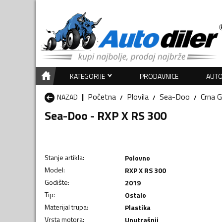
KATEGORIJE
PRODAVNICE
AUTO
Početna
Plovila
Sea-Doo
Crna 
NAZAD
Sea-Doo - RXP X RS 300
Stanje artikla
:
Polovno
Model
:
RXP X RS 300
Godište
:
2019
Tip
:
Ostalo
Materijal trupa
:
Plastika
Vrsta motora
:
Unutrašnji