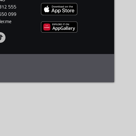
 312 555
 550 099
ler.me