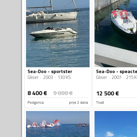
Sea-Doo - sportster
Sea-Doo - speacte
Gliser
2003
130 KS
Gliser
2007
215 
8 400
€
9 000
€
12 500
€
Podgorica
prije 2 dana
Tivat