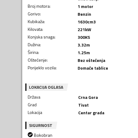
Broj motora
:
1 motor
Gorivo
:
Benzin
Kubikaža
:
1630
cm3
Kilovata
:
221
kW
Konjska snaga
:
300
KS
Dužina
:
3.32
m
Širina
:
1.25
m
Oštećenje
:
Bez oštećenja
Porijeklo vozila
:
Domaće tablice
LOKACIJA OGLASA
Država
Crna Gora
Grad
Tivat
Lokacija
Centar grada
SIGURNOST
Bokobran