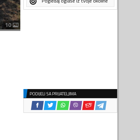
Pogledaj oglase iz tvoje okoline
10
PODIJELI SA PRIJATELJIMA