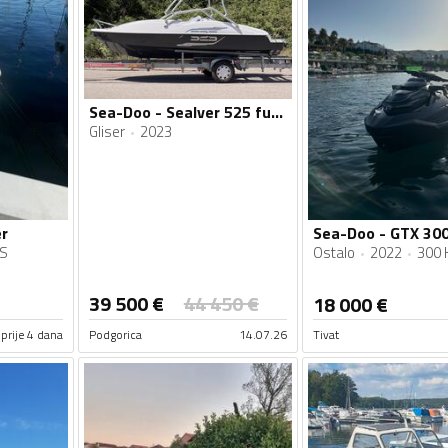
Sea-Doo - Sealver 525 full wake
Gliser
2023
r
Sea-Doo - GTX 300
KS
Ostalo
2022
300 
39 500
€
44 450
€
18 000
€
prije 4 dana
Podgorica
14.07.26
Tivat