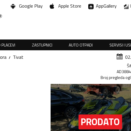
Google Play
Apple Store
AppGallery
 PLACEVI
ZASTUPNICI
AUTO OTPADI
SERVISI I U
Gora
Tivat
02
Ši
AD388
Broj pregleda og