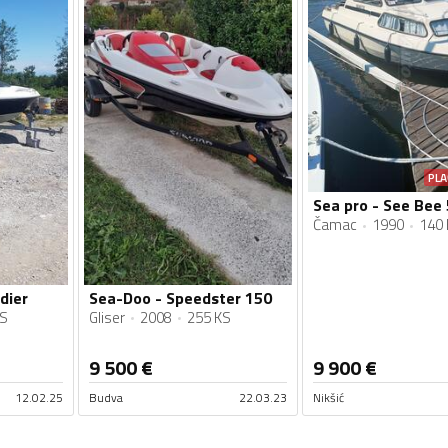
PLA
Sea pro - See Bee
Čamac
1990
140 
dier
Sea-Doo - Speedster 150
KS
Gliser
2008
255 KS
9 500
€
9 900
€
12.02.25
Budva
22.03.23
Nikšić