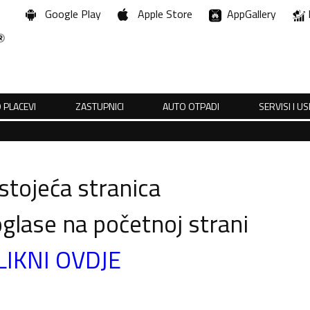
Google Play
Apple Store
AppGallery
 PLACEVI
ZASTUPNICI
AUTO OTPADI
SERVISI I U
tojeća stranica
glase na početnoj strani
LIKNI OVDJE