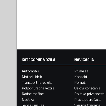
KATEGORIJE VOZILA
NAVIGACIJA
Automobili
Prijavi se
Motori i bicikli
Kontakt
Transportna vozila
Pomoć
Poljoprivredna vozila
Uslovi korišćenja
Radne mašine
Politika privatnosti
Nautika
Prava potrošača
Servis i usluge
Sigurna trgovina