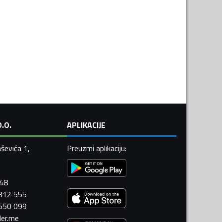
.O.
APLIKACIJE
ševića 1,
Preuzmi aplikaciju
:
448
 312 555
 550 099
ler.me