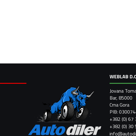
WEBLAB D.O
Jovana Toma
Bar, 85000
Crna Gora
PIB: 03007
+382 (0) 67
+382 (0) 30
info@autodi