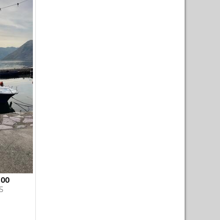
500
S