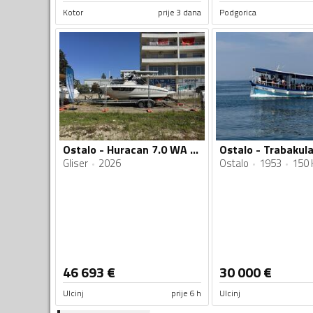
Kotor
prije 3 dana
Podgorica
Ostalo - Huracan 7.0 WA Prua Al Vento Italy
Ostalo - Trabakul
Gliser
2026
Ostalo
1953
150 
46 693
€
30 000
€
Ulcinj
prije 6 h
Ulcinj