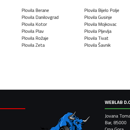
Plovila
Berane
Plovila
Bijelo Polje
Plovila
Danilovgrad
Plovila
Gusinje
Plovila
Kotor
Plovila
Mojkovac
Plovila
Plav
Plovila
Pljevlja
Plovila
Rožaje
Plovila
Tivat
Plovila
Zeta
Plovila
Šavnik
WEBLAB D.O
Jovana Toma
Bar, 85000
Crna Gora