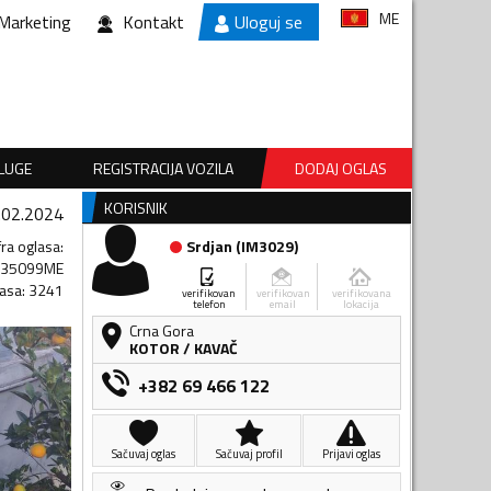
ME
Marketing
Kontakt
Uloguj se
SLUGE
REGISTRACIJA VOZILA
DODAJ OGLAS
KORISNIK
.02.2024
fra oglasa
:
Srdjan
(
IM3029
)
135099ME
lasa
:
3241
verifikovan
verifikovan
verifikovana
telefon
email
lokacija
Crna Gora
KOTOR
/
KAVAČ
+382 69 466 122
Sačuvaj oglas
Sačuvaj profil
Prijavi oglas