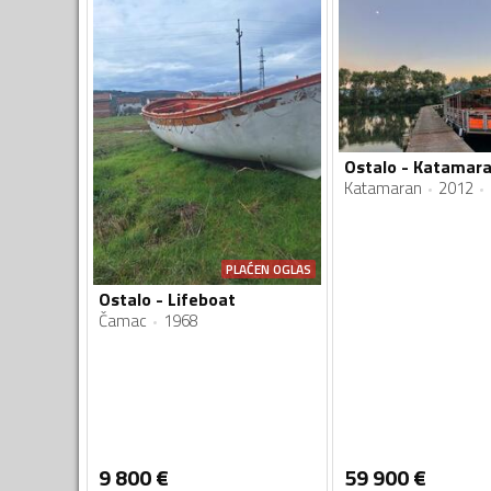
Ostalo - Katamar
Katamaran
2012
PLAĆEN OGLAS
Ostalo - Lifeboat
Čamac
1968
9 800
€
59 900
€