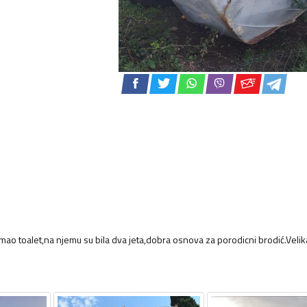
mao toalet,na njemu su bila dva jeta,dobra osnova za porodicni brodić.Velik