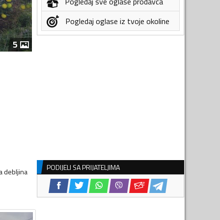
Pogledaj sve oglase prodavca
Pogledaj oglase iz tvoje okoline
5
PODIJELI SA PRIJATELJIMA
a debljina