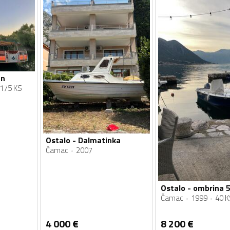
an
175 KS
Ostalo - Dalmatinka
Čamac
2007
Ostalo - ombrina 
Čamac
1999
40 K
4 000
€
8 200
€