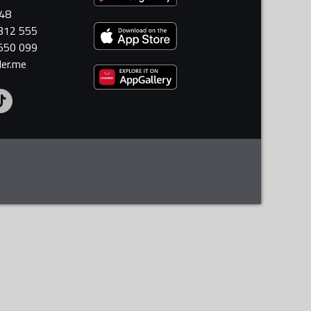
448
 312 555
 550 099
ler.me