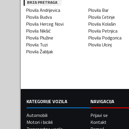
BRZA PRETRAGA
Plovila
Andrijevica
Plovila
Bar
Plovila
Budva
Plovila
Cetinje
Plovila
Herceg Novi
Plovila
Kolašin
Plovila
Nikšić
Plovila
Petnjica
Plovila
Plužine
Plovila
Podgorica
Plovila
Tuzi
Plovila
Ulcinj
Plovila
Žabljak
KATEGORIJE VOZILA
NAVIGACIJA
Automobili
Prijavi se
Motori i bicikli
Kontakt