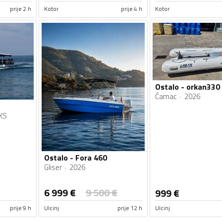
prije 2 h
Kotor
prije 4 h
Kotor
Ostalo - orkan330
Čamac
2026
a
KS
Ostalo - Fora 460
Gliser
2026
6 999
€
9 500
€
999
€
prije 9 h
Ulcinj
prije 12 h
Ulcinj