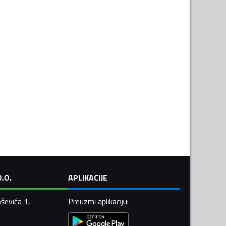
.O.
APLIKACIJE
ševića 1,
Preuzmi aplikaciju
: