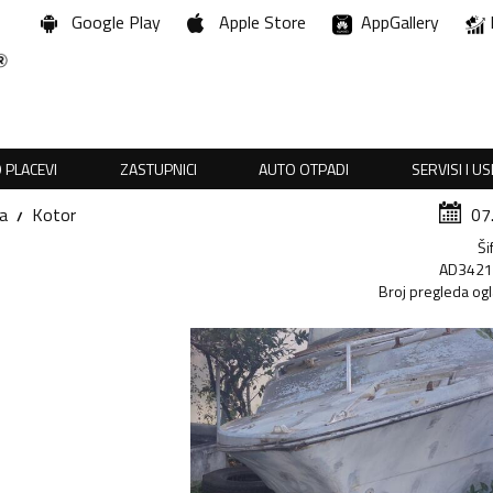
Google Play
Apple Store
AppGallery
 PLACEVI
ZASTUPNICI
AUTO OTPADI
SERVISI I U
a
Kotor
07
Ši
AD342
Broj pregleda og