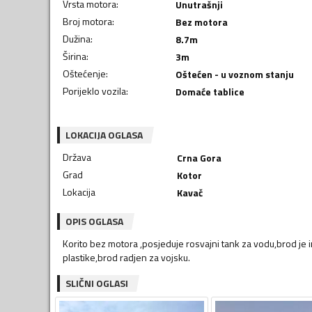
Vrsta motora
:
Unutrašnji
Broj motora
:
Bez motora
Dužina
:
8.7
m
Širina
:
3
m
Oštećenje
:
Oštećen - u voznom stanju
Porijeklo vozila
:
Domaće tablice
LOKACIJA OGLASA
Država
Crna Gora
Grad
Kotor
Lokacija
Kavač
OPIS OGLASA
Korito bez motora ,posjeduje rosvajni tank za vodu,brod je i
plastike,brod radjen za vojsku.
SLIČNI OGLASI