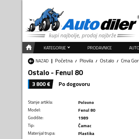
KATEGORIJE
PRODAVNICE
AUTO
Početna
Plovila
Ostalo
Crna Gor
NAZAD
Ostalo - Fenul 80
3 800
€
Po dogovoru
Stanje artikla
:
Polovno
Model
:
Fenul 80
Godište
:
1989
Tip
:
Čamac
Materijal trupa
:
Plastika