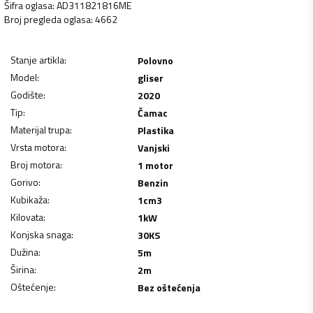
Šifra oglasa
:
AD311821816ME
Broj pregleda oglasa
:
4662
Stanje artikla
:
Polovno
Model
:
gliser
Godište
:
2020
Tip
:
Čamac
Materijal trupa
:
Plastika
Vrsta motora
:
Vanjski
Broj motora
:
1 motor
Gorivo
:
Benzin
Kubikaža
:
1
cm3
Kilovata
:
1
kW
Konjska snaga
:
30
KS
Dužina
:
5
m
Širina
:
2
m
Oštećenje
:
Bez oštećenja