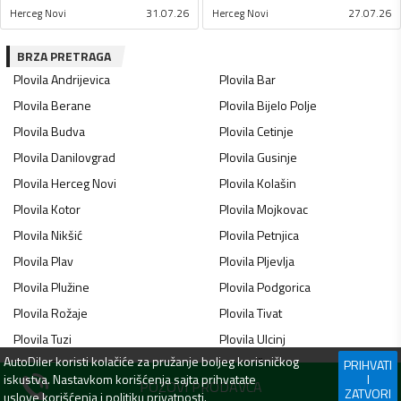
Herceg Novi
31.07.26
Herceg Novi
27.07.26
BRZA PRETRAGA
Plovila
Andrijevica
Plovila
Bar
Plovila
Berane
Plovila
Bijelo Polje
Plovila
Budva
Plovila
Cetinje
Plovila
Danilovgrad
Plovila
Gusinje
Plovila
Herceg Novi
Plovila
Kolašin
Plovila
Kotor
Plovila
Mojkovac
Plovila
Nikšić
Plovila
Petnjica
Plovila
Plav
Plovila
Pljevlja
Plovila
Plužine
Plovila
Podgorica
Plovila
Rožaje
Plovila
Tivat
Plovila
Tuzi
Plovila
Ulcinj
AutoDiler
koristi kolačiće za pružanje boljeg korisničkog
Plovila
Zeta
Plovila
Šavnik
PRIHVATI
iskustva. Nastavkom korišćenja sajta prihvatate
I
POZOVI PRODAVCA
Plovila
Žabljak
ZATVORI
uslove korišćenja
i
politiku privatnosti
.