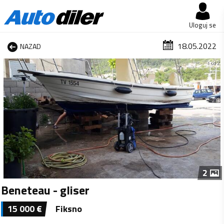
Uloguj se
18.05.2022
NAZAD
1 od 2
2
Beneteau - gliser
15 000
€
Fiksno