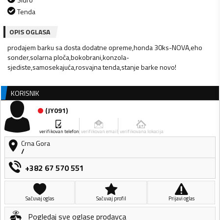
Tenda
OPIS OGLASA
prodajem barku sa dosta dodatne opreme,honda 30ks-NOVA,eho
sonder,solarna ploča,bokobrani,konzola-
sjediste,samosekajuća,rosvajna tenda,stanje barke novo!
KORISNIK
(
JY091
)
verifikovan telefon
verifikovan email
verifikovana lokacija
Crna Gora
/
+382 67 570 551
Sačuvaj oglas
Sačuvaj profil
Prijavi oglas
Pogledaj sve oglase prodavca