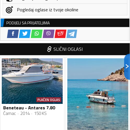
Pogledaj oglase iz tvoje okoline
PODIJELI SA PRIJATELJIMA
SLIČNI OGLASI
PLAĆEN OGLAS
Beneteau - Antares 7.80
Čamac
2014
150 KS