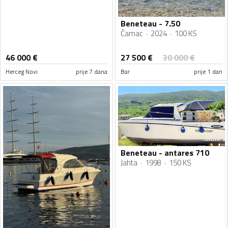
Beneteau - 7.50
Čamac
2024
100 KS
27 500
€
46 000
€
30 000
€
Herceg Novi
prije 7 dana
Bar
prije 1 dan
Beneteau - antares 710
Jahta
1998
150 KS