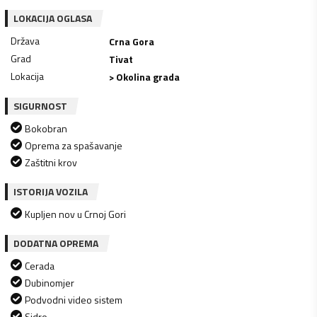
LOKACIJA OGLASA
Država
Crna Gora
Grad
Tivat
Lokacija
> Okolina grada
SIGURNOST
Bokobran
Oprema za spašavanje
Zaštitni krov
ISTORIJA VOZILA
Kupljen nov u Crnoj Gori
DODATNA OPREMA
Cerada
Dubinomjer
Podvodni video sistem
Sidro