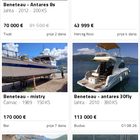
Beneteau - Antares 8s
Jahta
2012
200 KS
70 000
€
81 500
€
43 999
€
Tivat
prije 2 dana
Herceg Novi
prije 4 dana
Beneteau - mistry
Beneteau - antares 30fly
Čamac
1989
150 KS
Jahta
2010
380 KS
170 000
€
113 000
€
Bar
prije 7 dana
Budva
01.08.26