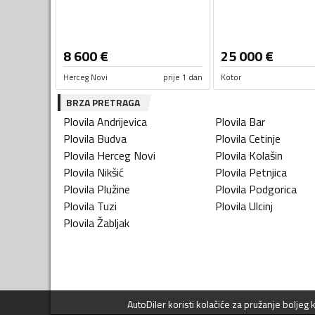
8 600
€
25 000
€
Herceg Novi
prije 1 dan
Kotor
BRZA PRETRAGA
Plovila
Andrijevica
Plovila
Bar
Plovila
Budva
Plovila
Cetinje
Plovila
Herceg Novi
Plovila
Kolašin
Plovila
Nikšić
Plovila
Petnjica
Plovila
Plužine
Plovila
Podgorica
Plovila
Tuzi
Plovila
Ulcinj
Plovila
Žabljak
AutoDiler
koristi kolačiće za pružanje boljeg