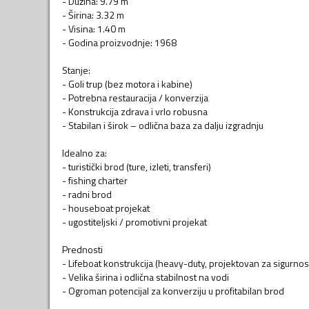
- Dužina: 9.79 m
- Širina: 3.32 m
- Visina: 1.40 m
- Godina proizvodnje: 1968
Stanje:
- Goli trup (bez motora i kabine)
- Potrebna restauracija / konverzija
- Konstrukcija zdrava i vrlo robusna
- Stabilan i širok – odlična baza za dalju izgradnju
Idealno za:
- turistički brod (ture, izleti, transferi)
- fishing charter
- radni brod
- houseboat projekat
- ugostiteljski / promotivni projekat
Prednosti
- Lifeboat konstrukcija (heavy-duty, projektovan za sigurnos
- Velika širina i odlična stabilnost na vodi
- Ogroman potencijal za konverziju u profitabilan brod