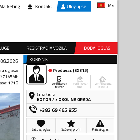
ME
Marketing
Kontakt
Uloguj se
SLUGE
REGISTRACIJA VOZILA
DODAJ OGLAS
KORISNIK
.08.2026
fra oglasa
:
Prodavac
(
EX315
)
137165ME
lasa
:
1710
verifikovan
verifikovan
verifikovana
telefon
email
lokacija
Crna Gora
KOTOR
/
> OKOLINA GRADA
+382 69 465 855
Sačuvaj oglas
Sačuvaj profil
Prijavi oglas