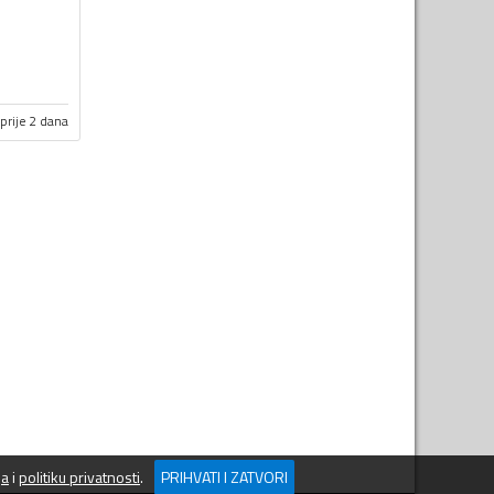
prije 2 dana
ja
i
politiku privatnosti
.
PRIHVATI I ZATVORI