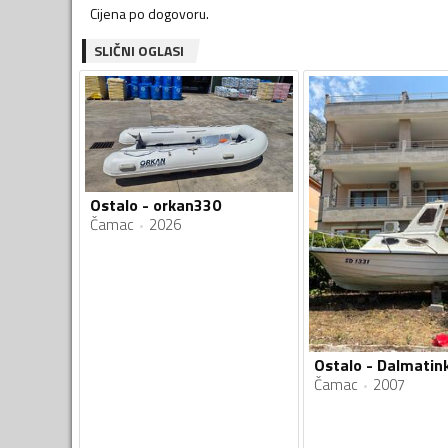
Cijena po dogovoru.
SLIČNI OGLASI
Ostalo - orkan330
Čamac
2026
Ostalo - Dalmatin
Čamac
2007