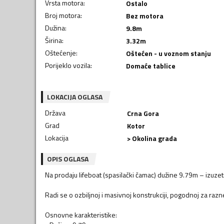
Vrsta motora
:
Ostalo
Broj motora
:
Bez motora
Dužina
:
9.8
m
Širina
:
3.32
m
Oštećenje
:
Oštećen - u voznom stanju
Porijeklo vozila
:
Domaće tablice
LOKACIJA OGLASA
Država
Crna Gora
Grad
Kotor
Lokacija
> Okolina grada
OPIS OGLASA
Na prodaju lifeboat (spasilački čamac) dužine 9.79m – izuzet
Radi se o ozbiljnoj i masivnoj konstrukciji, pogodnoj za raz
Osnovne karakteristike: