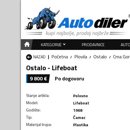
KATEGORIJE
PRODAVNICE
AUTO
Početna
Plovila
Ostalo
Crna Gor
NAZAD
Ostalo - Lifeboat
9 800
€
Po dogovoru
Stanje artikla
:
Polovno
Model
:
Lifeboat
Godište
:
1968
Tip
:
Čamac
Materijal trupa
:
Plastika