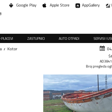
Google Play
Apple Store
AppGallery
 PLACEVI
ZASTUPNICI
AUTO OTPADI
SERVISI I U
a
Kotor
04
Ši
AD384
Broj pregleda og