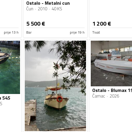
Ostalo - Metalni cun
Čun
2010
40 KS
5 500
€
1 200
€
prije 13 h
Bar
prije 19 h
Tivat
Ostalo - Blumax 1
Čamac
2026
a 545
KS