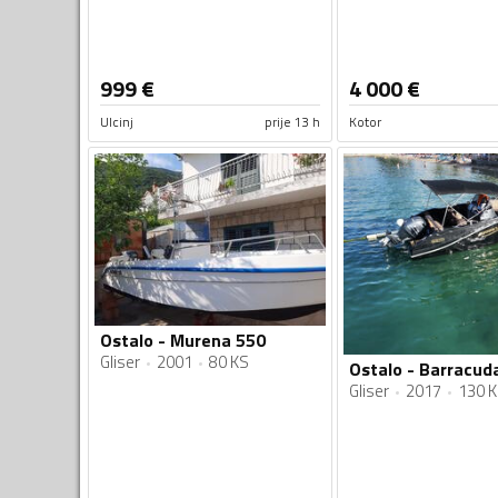
999
€
4 000
€
Ulcinj
prije 13 h
Kotor
Ostalo - Murena 550
Gliser
2001
80 KS
Ostalo - Barracud
Gliser
2017
130 