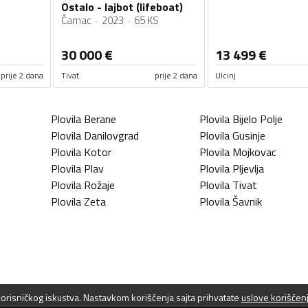
Ostalo - lajbot (lifeboat)
Čamac
2023
65 KS
30 000
€
13 499
€
prije 2 dana
Tivat
prije 2 dana
Ulcinj
Plovila
Berane
Plovila
Bijelo Polje
Plovila
Danilovgrad
Plovila
Gusinje
Plovila
Kotor
Plovila
Mojkovac
Plovila
Plav
Plovila
Pljevlja
Plovila
Rožaje
Plovila
Tivat
Plovila
Zeta
Plovila
Šavnik
 korisničkog iskustva. Nastavkom korišćenja sajta prihvatate
uslove korišćen