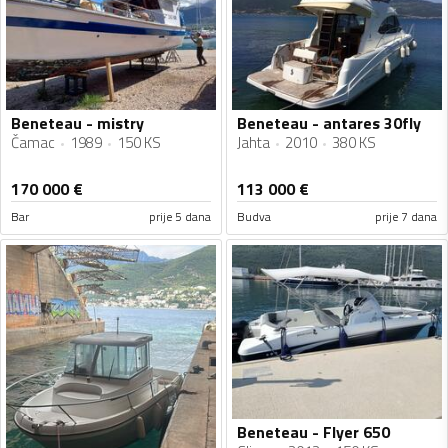
Beneteau - mistry
Beneteau - antares 30fly
Čamac
1989
150 KS
Jahta
2010
380 KS
170 000
€
113 000
€
Bar
prije 5 dana
Budva
prije 7 dana
Beneteau - Flyer 650