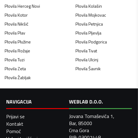
Plovila
Herceg Novi
Plovila
Kolašin
Plovila
Kotor
Plovila
Mojkovac
Plovila
Nikšić
Plovila
Petnjica
Plovila
Plav
Plovila
Pljevlja
Plovila
Plužine
Plovila
Podgorica
Plovila
Rožaje
Plovila
Tivat
Plovila
Tuzi
Plovila
Ulcinj
Plovila
Zeta
Plovila
Šavnik
Plovila
Žabljak
NAVIGACIJA
WEBLAB D.O.O.
Jovana Tomaševića 1,
Prijavi se
Bar, 85000
Kontakt
Crna Gora
Pomoć
PIB: 03007448