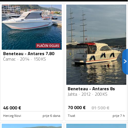
PLAĆEN OGLAS
Beneteau - Antares 7.80
Čamac
2014
150 KS
Beneteau - Antares 8s
Jahta
2012
200 KS
70 000
€
46 000
€
81 500
€
Herceg Novi
prije 6 dana
Tivat
prije 7 h