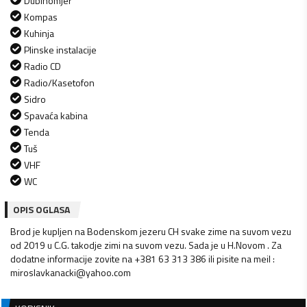
Dubinomjer
Kompas
Kuhinja
Plinske instalacije
Radio CD
Radio/Kasetofon
Sidro
Spavaća kabina
Tenda
Tuš
VHF
WC
OPIS OGLASA
Brod je kupljen na Bodenskom jezeru CH svake zime na suvom vezu
od 2019 u C.G. takodje zimi na suvom vezu. Sada je u H.Novom . Za
dodatne informacije zovite na +381 63 313 386 ili pisite na meil :
miroslavkanacki@yahoo.com