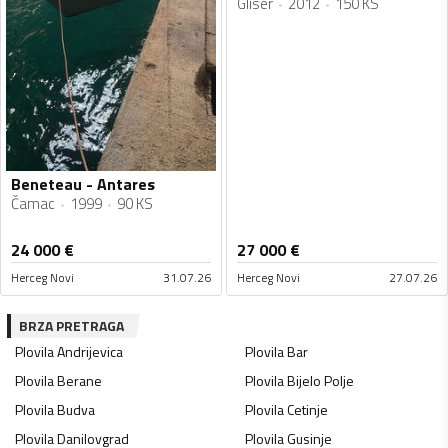
Gliser
2012
150 KS
Beneteau - Antares
Čamac
1999
90 KS
24 000
€
27 000
€
Herceg Novi
31.07.26
Herceg Novi
27.07.26
BRZA PRETRAGA
Plovila
Andrijevica
Plovila
Bar
Plovila
Berane
Plovila
Bijelo Polje
Plovila
Budva
Plovila
Cetinje
Plovila
Danilovgrad
Plovila
Gusinje