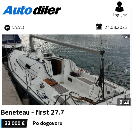
Uloguj se
24.03.2023
NAZAD
1 od 8
8
Beneteau - first 27.7
33 000
€
Po dogovoru