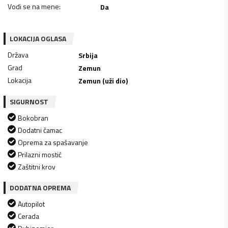
Vodi se na mene
:
Da
LOKACIJA OGLASA
Država
Srbija
Grad
Zemun
Lokacija
Zemun (uži dio)
SIGURNOST
Bokobran
Dodatni čamac
Oprema za spašavanje
Prilazni mostić
Zaštitni krov
DODATNA OPREMA
Autopilot
Cerada