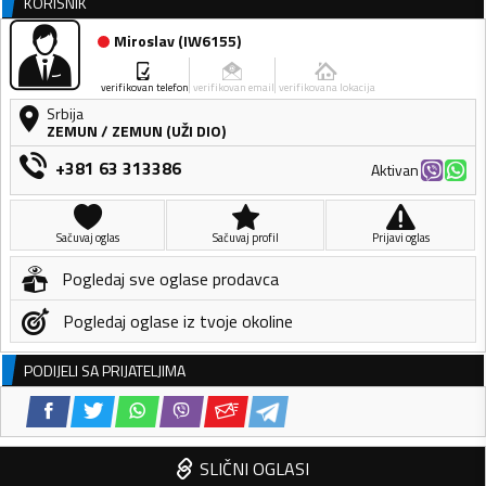
KORISNIK
Miroslav
(
IW6155
)
verifikovan telefon
verifikovan email
verifikovana lokacija
Srbija
ZEMUN
/
ZEMUN (UŽI DIO)
+381 63 313386
Aktivan
Sačuvaj oglas
Sačuvaj profil
Prijavi oglas
Pogledaj sve oglase prodavca
Pogledaj oglase iz tvoje okoline
PODIJELI SA PRIJATELJIMA
SLIČNI OGLASI