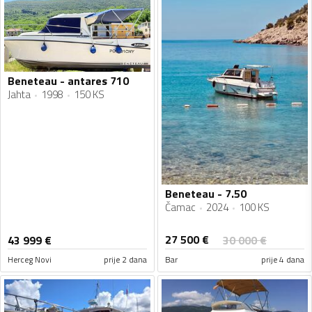
Beneteau - antares 710
Jahta
1998
150 KS
Beneteau - 7.50
Čamac
2024
100 KS
27 500
€
43 999
€
30 000
€
Herceg Novi
prije 2 dana
Bar
prije 4 dana