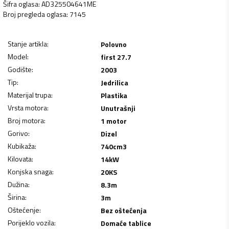
Šifra oglasa
:
AD325504641ME
Broj pregleda oglasa
:
7145
Stanje artikla
:
Polovno
Model
:
first 27.7
Godište
:
2003
Tip
:
Jedrilica
Materijal trupa
:
Plastika
Vrsta motora
:
Unutrašnji
Broj motora
:
1 motor
Gorivo
:
Dizel
Kubikaža
:
740
cm3
Kilovata
:
14
kW
Konjska snaga
:
20
KS
Dužina
:
8.3
m
Širina
:
3
m
Oštećenje
:
Bez oštećenja
Porijeklo vozila
:
Domaće tablice