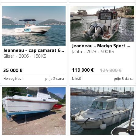
Jeanneau - Marlyn Sport 895
Jeanneau - cap camarat 6.25
Jahta
2023
500 KS
Gliser
2006
150 KS
119 900
€
35 000
€
124 900
€
Herceg Novi
prije 2 dana
Nikšić
prije 3 dana