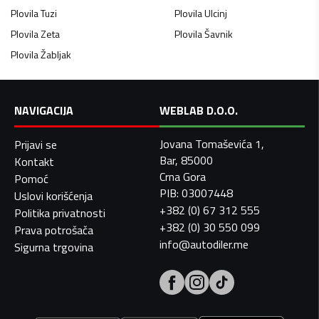
Plovila
Tuzi
Plovila
Ulcinj
Plovila
Zeta
Plovila
Šavnik
Plovila
Žabljak
NAVIGACIJA
WEBLAB D.O.O.
Jovana Tomaševića 1,
Prijavi se
Bar, 85000
Kontakt
Crna Gora
Pomoć
PIB: 03007448
Uslovi korišćenja
+382 (0) 67 312 555
Politika privatnosti
+382 (0) 30 550 099
Prava potrošača
info@autodiler.me
Sigurna trgovina