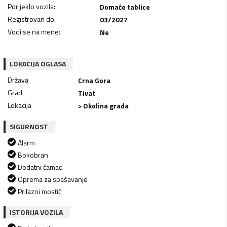
Porijeklo vozila
:
Domaće tablice
Registrovan do
:
03/2027
Vodi se na mene
:
Ne
LOKACIJA OGLASA
Država
Crna Gora
Grad
Tivat
Lokacija
> Okolina grada
SIGURNOST
Alarm
Bokobran
Dodatni čamac
Oprema za spašavanje
Prilazni mostić
ISTORIJA VOZILA