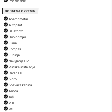
Prvi vlasnik
DODATNA OPREMA
Anemometar
Autopilot
Bluetooth
Dubinomjer
Klima
Kompas
Kuhinja
Navigacija GPS
Plinske instalacije
Radio CD
Sidro
Spavaća kabina
Tenda
Tuš
VHF
WC