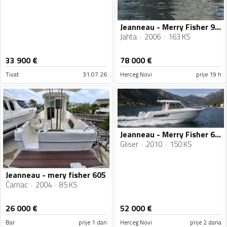
Jeanneau - Merry Fisher 925
Jahta
2006
163 KS
33 900
€
78 000
€
Tivat
31.07.26
Herceg Novi
prije 19 h
Jeanneau - Merry Fisher 645
Gliser
2010
150 KS
Jeanneau - mery fisher 605
Čamac
2004
85 KS
26 000
€
52 000
€
Bar
prije 1 dan
Herceg Novi
prije 2 dana