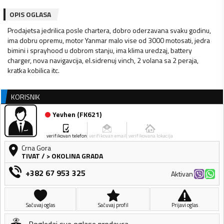
OPIS OGLASA
Prodajetsa jedrilica posle chartera, dobro oderzavana svaku godinu,
ima dobru opremu, motor Yanmar malo vise od 3000 motosati, jedra
bimini i sprayhood u dobrom stanju, ima klima uredzaj, battery
charger, nova navigavcija, el.sidrenuj vinch, 2 volana sa 2 peraja,
kratka kobilica itc.
KORISNIK
Yevhen
(
FK621
)
verifikovan telefon
verifikovan email
verifikovana lokacija
Crna Gora
TIVAT
/
> OKOLINA GRADA
+382 67 953 325
Aktivan
Sačuvaj oglas
Sačuvaj profil
Prijavi oglas
Pogledaj sve oglase prodavca