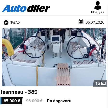
Uloguj se
06.07.2026
NAZAD
1 od 15
15
Jeanneau - 389
85 000
€
95 000
€
Po dogovoru