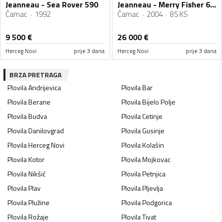
Jeanneau - Sea Rover 590
Jeanneau - Merry Fisher 635
Čamac
1992
Čamac
2004
85 KS
9 500
€
26 000
€
Herceg Novi
prije 3 dana
Herceg Novi
prije 3 dana
BRZA PRETRAGA
Plovila
Andrijevica
Plovila
Bar
Plovila
Berane
Plovila
Bijelo Polje
Plovila
Budva
Plovila
Cetinje
Plovila
Danilovgrad
Plovila
Gusinje
Plovila
Herceg Novi
Plovila
Kolašin
Plovila
Kotor
Plovila
Mojkovac
Plovila
Nikšić
Plovila
Petnjica
Plovila
Plav
Plovila
Pljevlja
Plovila
Plužine
Plovila
Podgorica
Plovila
Rožaje
Plovila
Tivat