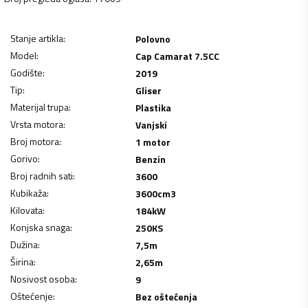
Stanje artikla
:
Polovno
Model
:
Cap Camarat 7.5CC
Godište
:
2019
Tip
:
Gliser
Materijal trupa
:
Plastika
Vrsta motora
:
Vanjski
Broj motora
:
1 motor
Gorivo
:
Benzin
Broj radnih sati
:
3600
Kubikaža
:
3600
cm3
Kilovata
:
184
kW
Konjska snaga
:
250
KS
Dužina
:
7,5
m
Širina
:
2,65
m
Nosivost osoba
:
9
Oštećenje
:
Bez oštećenja