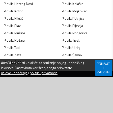
Plovila
Herceg Novi
Plovila
Kolašin
Plovila
Kotor
Plovila
Mojkovac
Plovila
Nikšić
Plovila
Petnjica
Plovila
Plav
Plovila
Pljevlja
Plovila
Plužine
Plovila
Podgorica
Plovila
Rožaje
Plovila
Tivat
Plovila
Tuzi
Plovila
Ulcinj
Plovila
Zeta
Plovila
Šavnik
Plovila
Žabljak
AutoDiler
koristi kolačiće za pružanje boljeg korisničkog
PRIHVATI
iskustva. Nastavkom korišćenja sajta prihvatate
I
ZATVORI
uslove korišćenja
i
politiku privatnosti
.
NAVIGACIJA
WEBLAB D.O.O.
Jovana Tomaševića 1,
Prijavi se
Bar, 85000
Kontakt
Crna Gora
Pomoć
PIB: 03007448
Uslovi korišćenja