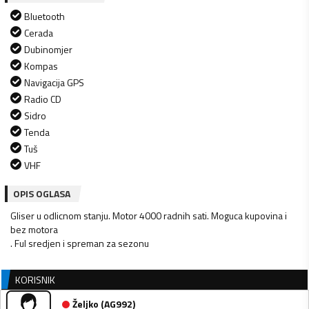
Bluetooth
Cerada
Dubinomjer
Kompas
Navigacija GPS
Radio CD
Sidro
Tenda
Tuš
VHF
OPIS OGLASA
Gliser u odlicnom stanju. Motor 4000 radnih sati. Moguca kupovina i
bez motora
. Ful sredjen i spreman za sezonu
KORISNIK
Željko
(
AG992
)