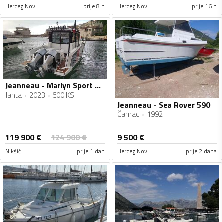
Herceg Novi
prije 8 h
Herceg Novi
prije 16 h
Jeanneau - Marlyn Sport 895
Jahta
2023
500 KS
Jeanneau - Sea Rover 590
Čamac
1992
119 900
€
124 900
€
9 500
€
Nikšić
prije 1 dan
Herceg Novi
prije 2 dana