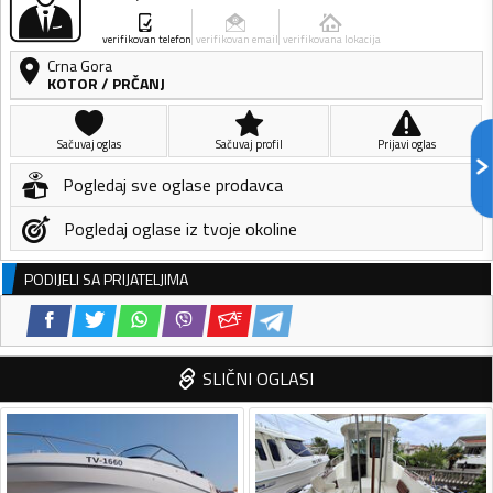
verifikovan telefon
verifikovan email
verifikovana lokacija
Crna Gora
KOTOR
/
PRČANJ
Sačuvaj oglas
Sačuvaj profil
Prijavi oglas
Pogledaj sve oglase prodavca
Pogledaj oglase iz tvoje okoline
PODIJELI SA PRIJATELJIMA
SLIČNI OGLASI