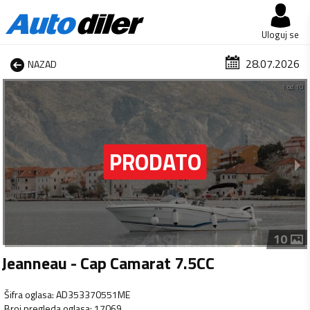
Uloguj se
28.07.2026
NAZAD
1 od 10
10
Jeanneau - Cap Camarat 7.5CC
Šifra oglasa
:
AD353370551ME
Broj pregleda oglasa
:
17069