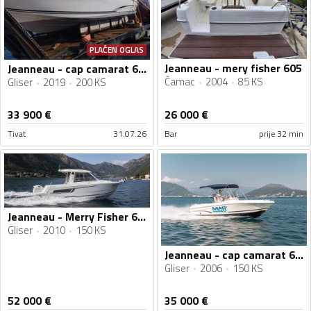
PLAĆEN OGLAS
Jeanneau - mery fisher 605
Jeanneau - cap camarat 6.5 BR
Čamac
2004
85 KS
Gliser
2019
200 KS
33 900
€
26 000
€
Tivat
31.07.26
Bar
prije 32 min
Jeanneau - Merry Fisher 645
Gliser
2010
150 KS
Jeanneau - cap camarat 6.25
Gliser
2006
150 KS
52 000
€
35 000
€