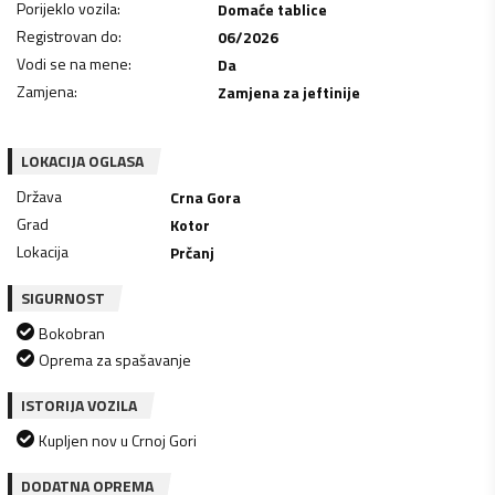
Porijeklo vozila
:
Domaće tablice
Registrovan do
:
06/2026
Vodi se na mene
:
Da
Zamjena
:
Zamjena za jeftinije
LOKACIJA OGLASA
Država
Crna Gora
Grad
Kotor
Lokacija
Prčanj
SIGURNOST
Bokobran
Oprema za spašavanje
ISTORIJA VOZILA
Kupljen nov u Crnoj Gori
DODATNA OPREMA