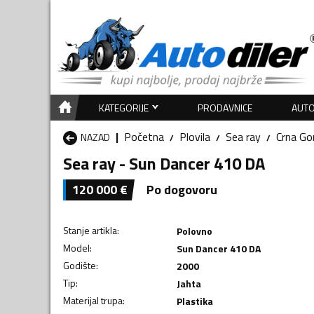
KATEGORIJE
PRODAVNICE
AUTO
Početna
Plovila
Sea ray
Crna Go
NAZAD
Sea ray - Sun Dancer 410 DA
120 000
€
Po dogovoru
Stanje artikla
:
Polovno
Model
:
Sun Dancer 410 DA
Godište
:
2000
Tip
:
Jahta
Materijal trupa
:
Plastika