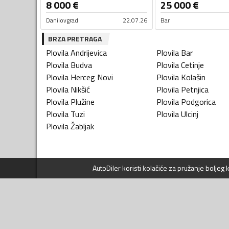
8 000
€
25 000
€
Danilovgrad
22.07.26
Bar
BRZA PRETRAGA
Plovila
Andrijevica
Plovila
Bar
Plovila
Budva
Plovila
Cetinje
Plovila
Herceg Novi
Plovila
Kolašin
Plovila
Nikšić
Plovila
Petnjica
Plovila
Plužine
Plovila
Podgorica
Plovila
Tuzi
Plovila
Ulcinj
Plovila
Žabljak
AutoDiler
koristi kolačiće za pružanje boljeg
KATEGORIJE VOZILA
NAVIGACIJA