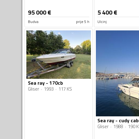
95 000
€
5 400
€
Budva
prije 5 h
Ulcinj
Sea ray - 170cb
Gliser
1993
117 KS
Sea ray - cudy cab
Gliser
1988
190 