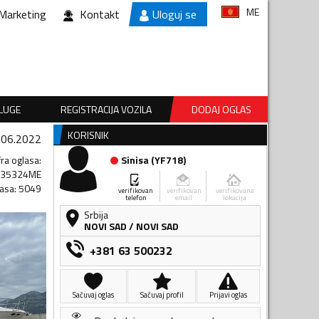
ME
Marketing
Kontakt
Uloguj se
SLUGE
REGISTRACIJA VOZILA
DODAJ OGLAS
KORISNIK
.06.2022
fra oglasa
:
Sinisa
(
YF718
)
835324ME
lasa
:
5049
verifikovan
verifikovan
verifikovana
telefon
email
lokacija
Srbija
NOVI SAD
/
NOVI SAD
+381 63 500232
Sačuvaj oglas
Sačuvaj profil
Prijavi oglas