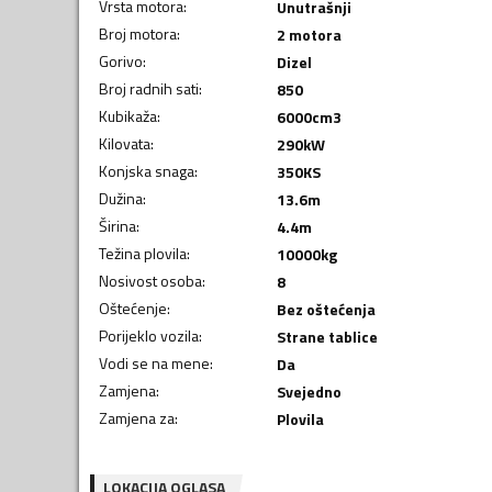
Vrsta motora
:
Unutrašnji
Broj motora
:
2 motora
Gorivo
:
Dizel
Broj radnih sati
:
850
Kubikaža
:
6000
cm3
Kilovata
:
290
kW
Konjska snaga
:
350
KS
Dužina
:
13.6
m
Širina
:
4.4
m
Težina plovila
:
10000
kg
Nosivost osoba
:
8
Oštećenje
:
Bez oštećenja
Porijeklo vozila
:
Strane tablice
Vodi se na mene
:
Da
Zamjena
:
Svejedno
Zamjena za
:
Plovila
LOKACIJA OGLASA