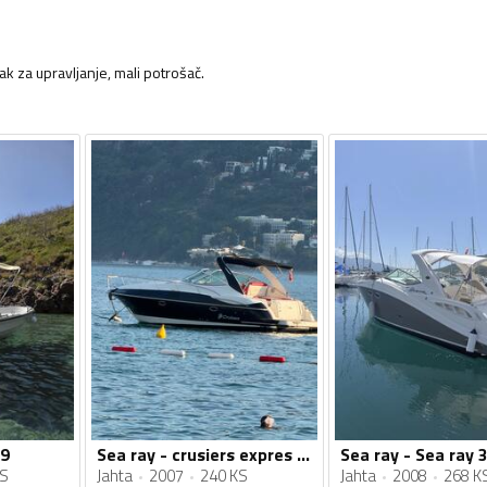
 za upravljanje, mali potrošač.
39
Sea ray - crusiers expres 340
KS
Jahta
2007
240 KS
Jahta
2008
268 K