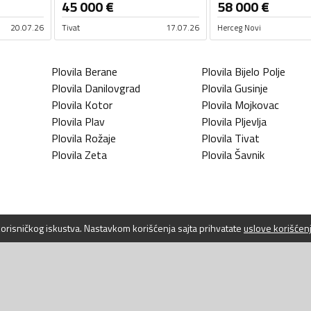
45 000
€
58 000
€
20.07.26
Tivat
17.07.26
Herceg Novi
Plovila
Berane
Plovila
Bijelo Polje
Plovila
Danilovgrad
Plovila
Gusinje
Plovila
Kotor
Plovila
Mojkovac
Plovila
Plav
Plovila
Pljevlja
Plovila
Rožaje
Plovila
Tivat
Plovila
Zeta
Plovila
Šavnik
 korisničkog iskustva. Nastavkom korišćenja sajta prihvatate
uslove korišćen
WEBLAB D.O