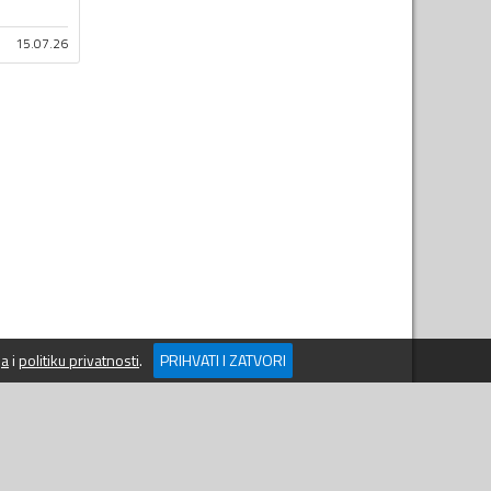
15.07.26
ja
i
politiku privatnosti
.
PRIHVATI I ZATVORI
.O.
APLIKACIJE