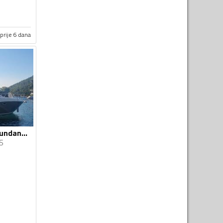
prije 6 dana
Sea ray - 325 DA Sundancer
S