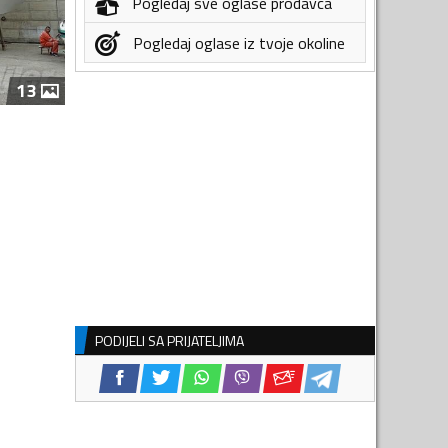
Pogledaj sve oglase prodavca
Pogledaj oglase iz tvoje okoline
13
PODIJELI SA PRIJATELJIMA