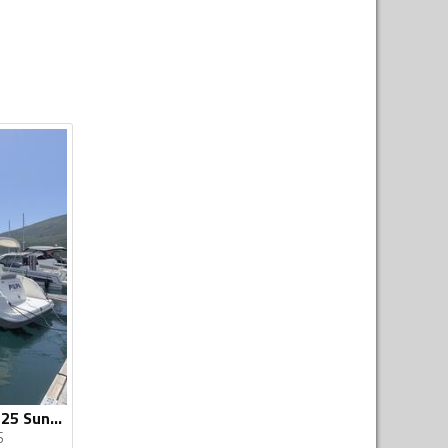
Sea ray - Sea ray 325 Sundancer
S