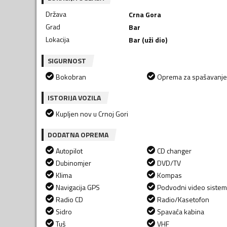
Država
Crna Gora
Grad
Bar
Lokacija
Bar (uži dio)
SIGURNOST
Bokobran
Oprema za spašavanje
ISTORIJA VOZILA
Kupljen nov u Crnoj Gori
DODATNA OPREMA
Autopilot
CD changer
Dubinomjer
DVD/TV
Klima
Kompas
Navigacija GPS
Podvodni video sistem
Radio CD
Radio/Kasetofon
Sidro
Spavaća kabina
Tuš
VHF