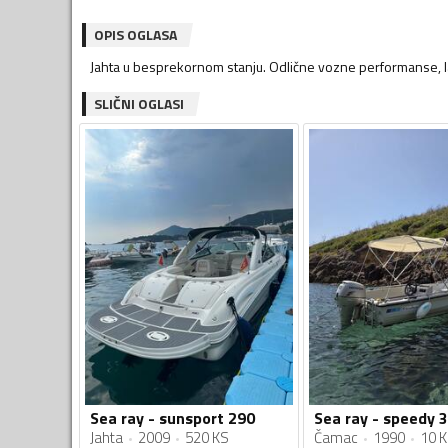
OPIS OGLASA
Jahta u besprekornom stanju. Odlične vozne performanse, lak
SLIČNI OGLASI
Sea ray - sunsport 290
Sea ray - speedy 
Jahta
2009
520 KS
Čamac
1990
10 