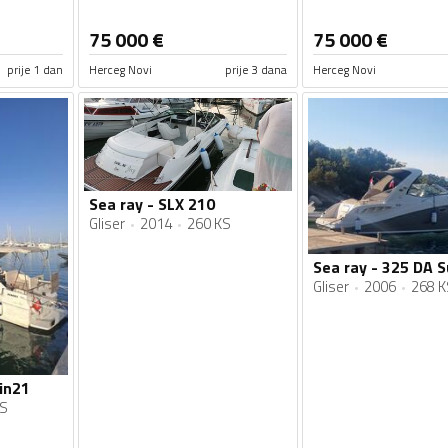
75 000
€
75 000
€
prije 1 dan
Herceg Novi
prije 3 dana
Herceg Novi
Sea ray - SLX 210
Gliser
2014
260 KS
Gliser
2006
268 K
in21
KS