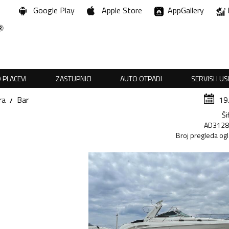
Google Play
Apple Store
AppGallery
 PLACEVI
ZASTUPNICI
AUTO OTPADI
SERVISI I U
ra
Bar
19
Ši
AD312
Broj pregleda og