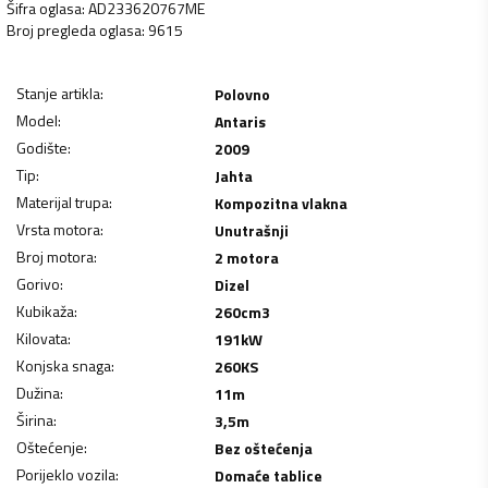
Šifra oglasa
:
AD233620767ME
Broj pregleda oglasa
:
9615
Stanje artikla
:
Polovno
Model
:
Antaris
Godište
:
2009
Tip
:
Jahta
Materijal trupa
:
Kompozitna vlakna
Vrsta motora
:
Unutrašnji
Broj motora
:
2 motora
Gorivo
:
Dizel
Kubikaža
:
260
cm3
Kilovata
:
191
kW
Konjska snaga
:
260
KS
Dužina
:
11
m
Širina
:
3,5
m
Oštećenje
:
Bez oštećenja
Porijeklo vozila
:
Domaće tablice