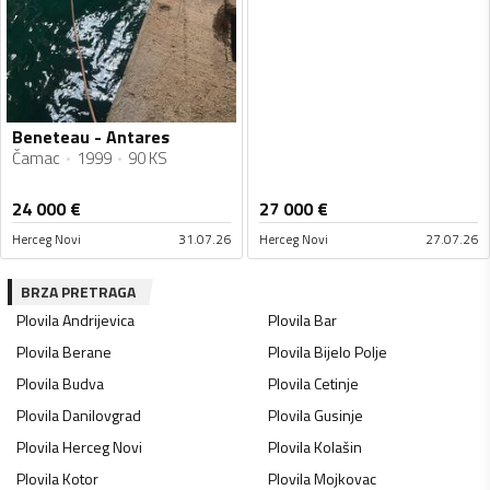
Beneteau - Antares
Čamac
1999
90 KS
24 000
€
27 000
€
Herceg Novi
31.07.26
Herceg Novi
27.07.26
BRZA PRETRAGA
Plovila
Andrijevica
Plovila
Bar
Plovila
Berane
Plovila
Bijelo Polje
Plovila
Budva
Plovila
Cetinje
Plovila
Danilovgrad
Plovila
Gusinje
Plovila
Herceg Novi
Plovila
Kolašin
Plovila
Kotor
Plovila
Mojkovac