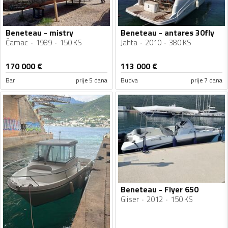
Beneteau - mistry
Beneteau - antares 30fly
Čamac
1989
150 KS
Jahta
2010
380 KS
170 000
€
113 000
€
Bar
prije 5 dana
Budva
prije 7 dana
Beneteau - Flyer 650
Gliser
2012
150 KS