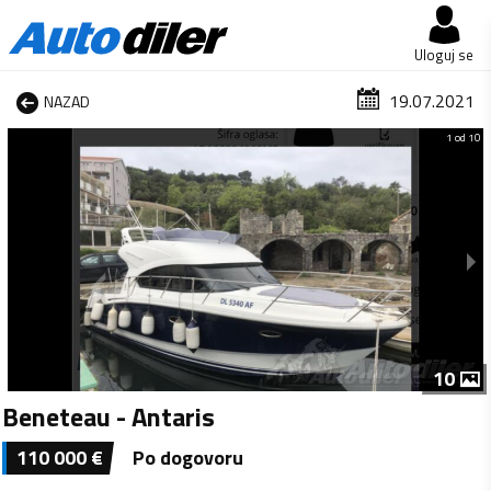
Uloguj se
19.07.2021
NAZAD
1 od 10
10
Beneteau - Antaris
110 000
€
Po dogovoru