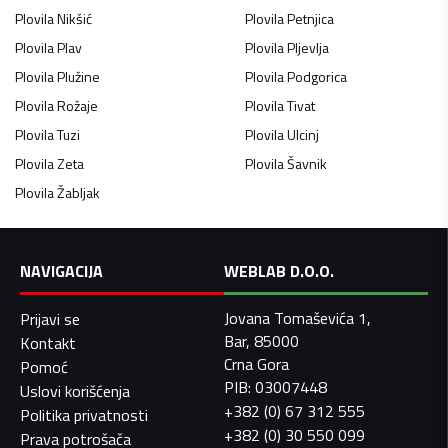
Plovila
Nikšić
Plovila
Petnjica
Plovila
Plav
Plovila
Pljevlja
Plovila
Plužine
Plovila
Podgorica
Plovila
Rožaje
Plovila
Tivat
Plovila
Tuzi
Plovila
Ulcinj
Plovila
Zeta
Plovila
Šavnik
Plovila
Žabljak
NAVIGACIJA
WEBLAB D.O.O.
Jovana Tomaševića 1,
Prijavi se
Bar, 85000
Kontakt
Crna Gora
Pomoć
PIB: 03007448
Uslovi korišćenja
+382 (0) 67 312 555
Politika privatnosti
+382 (0) 30 550 099
Prava potrošača