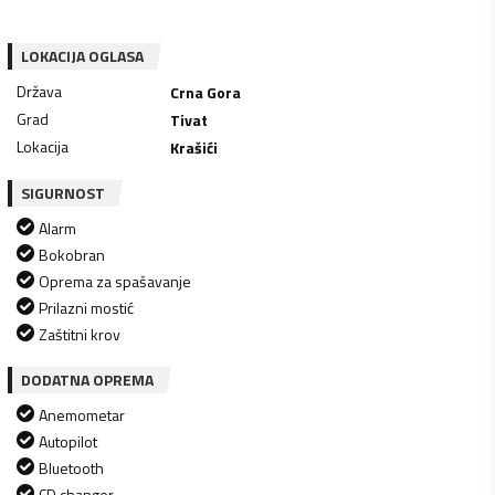
LOKACIJA OGLASA
Država
Crna Gora
Grad
Tivat
Lokacija
Krašići
SIGURNOST
Alarm
Bokobran
Oprema za spašavanje
Prilazni mostić
Zaštitni krov
DODATNA OPREMA
Anemometar
Autopilot
Bluetooth
CD changer