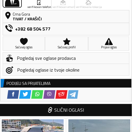
verifikovan telefon
verifikovan email
verifikovana lokacija
Crna Gora
TIVAT
/
KRAŠIĆI
+382 68 504 577
Sačuvaj oglas
Sačuvaj profil
Prijavi oglas
Pogledaj sve oglase prodavca
Pogledaj oglase iz tvoje okoline
PODIJELI SA PRIJATELJIMA
SLIČNI OGLASI