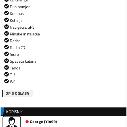
Dubinomjer
Kompas
Kuhinja
Navigacija GPS
Plinske instalacije
Radar
Radio CD
Sidro
Spavaća kabina
Tenda
Tuš
WC
OPIS OGLASA
KORISNIK
George
(
YI499
)