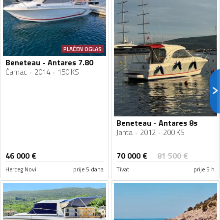
PLAĆEN OGLAS
Beneteau - Antares 7.80
Čamac
2014
150 KS
Beneteau - Antares 8s
Jahta
2012
200 KS
70 000
€
46 000
€
81 500
€
Herceg Novi
prije 5 dana
Tivat
prije 5 h