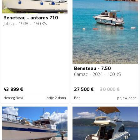
Beneteau - antares 710
Jahta
1998
150 KS
Beneteau - 7.50
Čamac
2024
100 KS
27 500
€
43 999
€
30 000
€
Herceg Novi
prije 2 dana
Bar
prije 4 dana