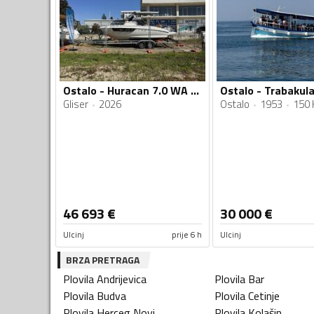
Ostalo - Huracan 7.0 WA Prua Al Vento Italy
Ostalo - Trabakul
Gliser
2026
Ostalo
1953
150 
46 693
€
30 000
€
Ulcinj
prije 6 h
Ulcinj
BRZA PRETRAGA
Plovila
Andrijevica
Plovila
Bar
Plovila
Budva
Plovila
Cetinje
Plovila
Herceg Novi
Plovila
Kolašin