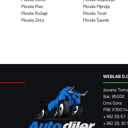
Plovila
Plav
Plovila
Pljevlja
Plovila
Rožaje
Plovila
Tivat
Plovila
Zeta
Plovila
Šavnik
WEBLAB D.O
Jovana Toma
Bar, 85000
Crna Gora
PIB: 03007
+382 (0) 67
+382 (0) 30