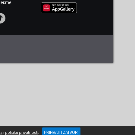
ler.me
ja
i
politiku privatnosti
.
PRIHVATI I ZATVORI