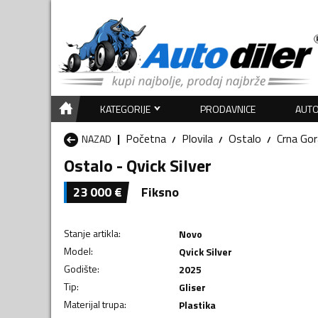
KATEGORIJE
PRODAVNICE
AUTO
Početna
Plovila
Ostalo
Crna Gor
NAZAD
Ostalo - Qvick Silver
23 000
€
Fiksno
Stanje artikla
:
Novo
Model
:
Qvick Silver
Godište
:
2025
Tip
:
Gliser
Materijal trupa
:
Plastika