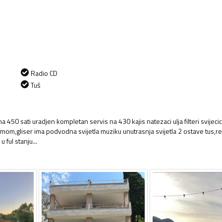
Radio CD
Tuš
450 sati uradjen kompletan servis na 430 kajis natezaci ulja filteri svijeci
m,gliser ima podvodna svijetla muziku unutrasnja svijetla 2 ostave tus,r
ful stanju...