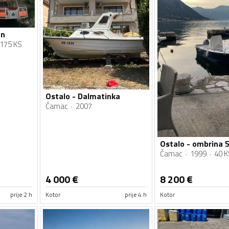
an
175 KS
Ostalo - Dalmatinka
Čamac
2007
Ostalo - ombrina 
Čamac
1999
40 K
4 000
€
8 200
€
prije 2 h
Kotor
prije 4 h
Kotor