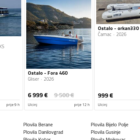
Ostalo - orkan330
Čamac
2026
a
KS
Ostalo - Fora 460
Gliser
2026
6 999
€
9 500
€
999
€
prije 9 h
Ulcinj
prije 12 h
Ulcinj
Plovila
Berane
Plovila
Bijelo Polje
Plovila
Danilovgrad
Plovila
Gusinje
Plovila
Kotor
Plovila
Mojkovac