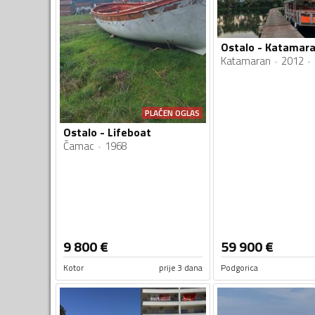
Ostalo - Katamar
Katamaran
2012
PLAĆEN OGLAS
Ostalo - Lifeboat
Čamac
1968
9 800
€
59 900
€
Kotor
prije 3 dana
Podgorica