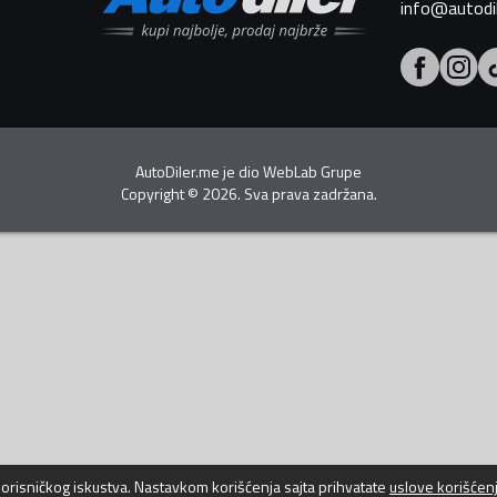
info@autodi
AutoDiler.me je dio
WebLab Grupe
Copyright
©
2026. Sva prava zadržana.
 korisničkog iskustva. Nastavkom korišćenja sajta prihvatate
uslove korišćen