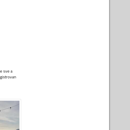
ce sve a
egistrovan