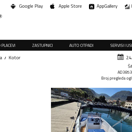
Google Play
Apple Store
AppGallery
 PLACEVI
ZASTUPNICI
AUTO OTPADI
SERVISI I U
a
Kotor
24
Ši
AD385
Broj pregleda og