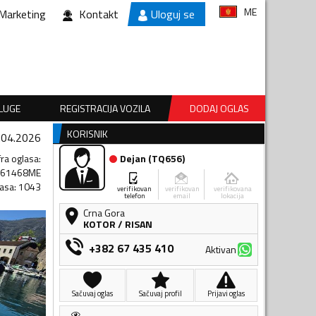
ME
Marketing
Kontakt
Uloguj se
SLUGE
REGISTRACIJA VOZILA
DODAJ OGLAS
KORISNIK
.04.2026
fra oglasa
:
Dejan
(
TQ656
)
361468ME
lasa
:
1043
verifikovan
verifikovan
verifikovana
telefon
email
lokacija
Crna Gora
KOTOR
/
RISAN
+382 67 435 410
Aktivan
Sačuvaj oglas
Sačuvaj profil
Prijavi oglas