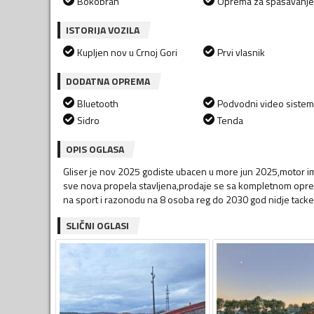
Bokobran
Oprema za spašavanje
ISTORIJA VOZILA
Kupljen nov u Crnoj Gori
Prvi vlasnik
DODATNA OPREMA
Bluetooth
Podvodni video sistem
Sidro
Tenda
OPIS OGLASA
Gliser je nov 2025 godiste ubacen u more jun 2025,motor ima 
sve nova propela stavljena,prodaje se sa kompletnom opremo
na sport i razonodu na 8 osoba reg do 2030 god nidje tacke u 
SLIČNI OGLASI