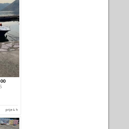
500
S
prije 4 h