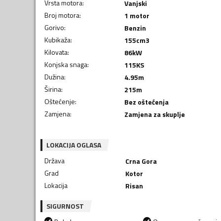
Vrsta motora
:
Vanjski
Broj motora
:
1 motor
Gorivo
:
Benzin
Kubikaža
:
155
cm3
Kilovata
:
86
kW
Konjska snaga
:
115
KS
Dužina
:
4.95
m
Širina
:
215
m
Oštećenje
:
Bez oštećenja
Zamjena
:
Zamjena za skuplje
LOKACIJA OGLASA
Država
Crna Gora
Grad
Kotor
Lokacija
Risan
SIGURNOST