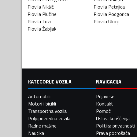
Plovila
Nikšić
Plovila
Petnjica
Plovila
Plužine
Plovila
Podgorica
Plovila
Tuzi
Plovila
Ulcinj
Plovila
Žabljak
KATEGORIJE VOZILA
NAVIGACIJA
Automobili
Prijavi se
Motori i bicikli
Kontakt
Transportna vozila
Pomoć
Poljoprivredna vozila
Uslovi korišćenja
Radne mašine
Politika privatnosti
Nautika
Prava potrošača