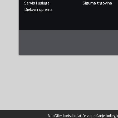
Servis i usluge
Sigurna trgovina
Djelovi i oprema
AutoDiler
koristi kolačiće za pružanje boljeg