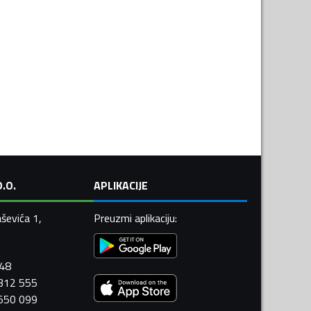
.O.
APLIKACIJE
ševića 1,
Preuzmi aplikaciju
:
448
 312 555
 550 099