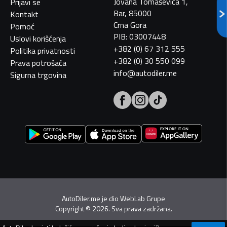
Jovana Tomaševića 1,
Prijavi se
Bar, 85000
Kontakt
Crna Gora
Pomoć
PIB: 03007448
Uslovi korišćenja
+382 (0) 67 312 555
Politika privatnosti
+382 (0) 30 550 099
Prava potrošača
info@autodiler.me
Sigurna trgovina
AutoDiler.me je dio
WebLab Grupe
Copyright
©
2026. Sva prava zadržana.