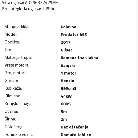
Šifra oglasa
:
AD256332425ME
Broj pregleda oglasa
:
13594
Stanje artikla
:
Polovno
Model
:
Predator 495
Godište
:
2017
Tip
:
Gliser
Materijal trupa
:
Kompozitna vlakna
Vrsta motora
:
Vanjski
Broj motora
:
1 motor
Gorivo
:
Benzin
Kubikaža
:
995
cm3
Kilovata
:
44
kW
Konjska snaga
:
60
KS
Dužina
:
5
m
Širina
:
2
m
Oštećenje
:
Bez oštećenja
Porijeklo vozila
:
Domaće tablice