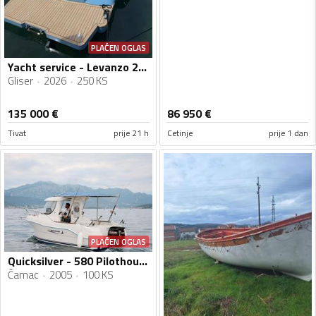
PLAĆEN OGLAS
Yacht service - Levanzo 28 inboard - Lilybaeum yacht
Gliser
2026
250 KS
135 000
€
86 950
€
Tivat
prije 21 h
Cetinje
prije 1 dan
PLAĆEN OGLAS
Quicksilver - 580 Pilothouse
Čamac
2005
100 KS