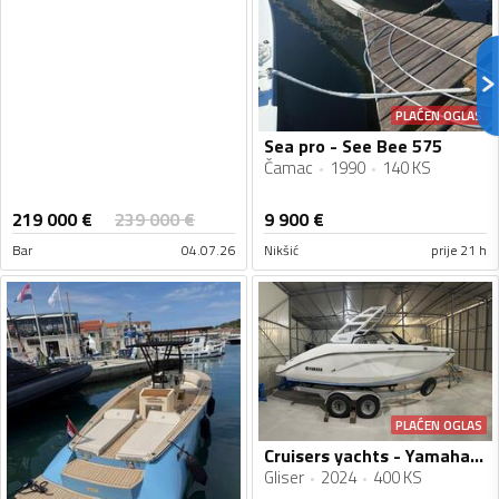
PLAĆEN OGLAS
Sea pro - See Bee 575
Čamac
1990
140 KS
219 000
€
239 000
€
9 900
€
Bar
04.07.26
Nikšić
prije 21 h
PLAĆEN OGLAS
Cruisers yachts - Yamaha 222 S
Gliser
2024
400 KS