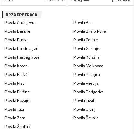
Budva
prije 4 dana
Herceg Novi
prije 4 dana
BRZA PRETRAGA
Plovila
Andrijevica
Plovila
Bar
Plovila
Berane
Plovila
Bijelo Polje
Plovila
Budva
Plovila
Cetinje
Plovila
Danilovgrad
Plovila
Gusinje
Plovila
Herceg Novi
Plovila
Kolašin
Plovila
Kotor
Plovila
Mojkovac
Plovila
Nikšić
Plovila
Petnjica
Plovila
Plav
Plovila
Pljevlja
Plovila
Plužine
Plovila
Podgorica
Plovila
Rožaje
Plovila
Tivat
Plovila
Tuzi
Plovila
Ulcinj
Plovila
Zeta
Plovila
Šavnik
Plovila
Žabljak