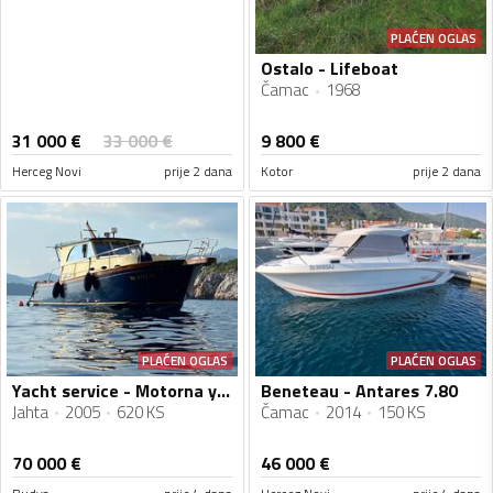
PLAĆEN OGLAS
Ostalo - Lifeboat
Čamac
1968
31 000
€
33 000
€
9 800
€
Herceg Novi
prije 2 dana
Kotor
prije 2 dana
PLAĆEN OGLAS
PLAĆEN OGLAS
Yacht service - Motorna yahta Marco Polo 12
Beneteau - Antares 7.80
Jahta
2005
620 KS
Čamac
2014
150 KS
70 000
€
46 000
€