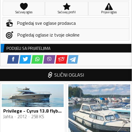
Sačuvaj oglas
Sačuvaj profil
Prijavi oglas
Pogledaj sve oglase prodavca
Pogledaj oglase iz tvoje okoline
PODIJELI SA PRIJATELJIMA
SLIČNI OGLASI
Privilege - Cyrus 13.8 flybridge
Jahta
2012
258 KS