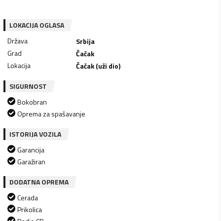
LOKACIJA OGLASA
Država
Srbija
Grad
Čačak
Lokacija
Čačak (uži dio)
SIGURNOST
Bokobran
Oprema za spašavanje
ISTORIJA VOZILA
Garancija
Garažiran
DODATNA OPREMA
Cerada
Prikolica