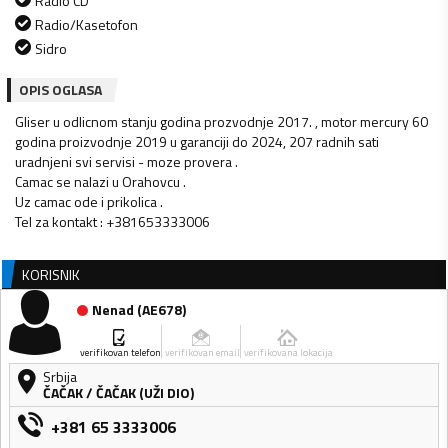
Radio CD
Radio/Kasetofon
Sidro
OPIS OGLASA
Gliser u odlicnom stanju godina prozvodnje 2017. , motor mercury 60
godina proizvodnje 2019 u garanciji do 2024, 207 radnih sati
uradnjeni svi servisi - moze provera .
Camac se nalazi u Orahovcu .
Uz camac ode i prikolica .
Tel za kontakt : +381653333006
KORISNIK
Nenad
(
AE678
)
verifikovan telefon
verifikovan email
verifikovana lokacija
Srbija
ČAČAK
/
ČAČAK (UŽI DIO)
+381 65 3333006