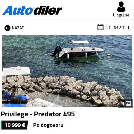
Uloguj se
20.08.2021
NAZAD
1 od 9
9
Privilege - Predator 495
10 999
€
Po dogovoru