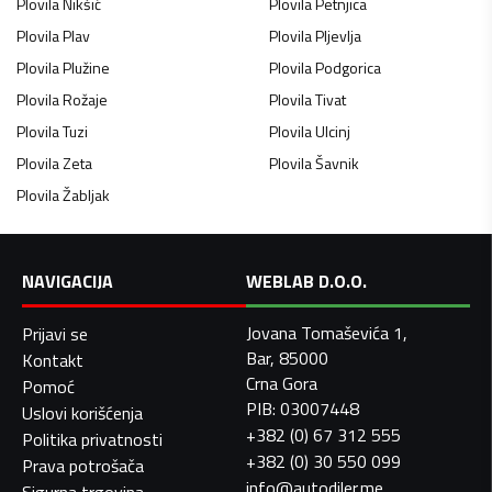
Plovila
Nikšić
Plovila
Petnjica
Plovila
Plav
Plovila
Pljevlja
Plovila
Plužine
Plovila
Podgorica
Plovila
Rožaje
Plovila
Tivat
Plovila
Tuzi
Plovila
Ulcinj
Plovila
Zeta
Plovila
Šavnik
Plovila
Žabljak
NAVIGACIJA
WEBLAB D.O.O.
Jovana Tomaševića 1,
Prijavi se
Bar, 85000
Kontakt
Crna Gora
Pomoć
PIB: 03007448
Uslovi korišćenja
+382 (0) 67 312 555
Politika privatnosti
+382 (0) 30 550 099
Prava potrošača
info@autodiler.me