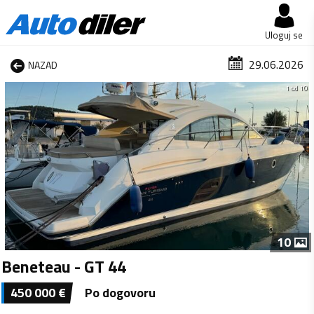
Uloguj se
29.06.2026
NAZAD
1 od 10
10
Beneteau - GT 44
450 000
€
Po dogovoru