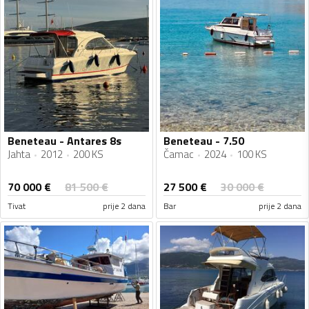
Beneteau - Antares 8s
Beneteau - 7.50
Jahta
2012
200 KS
Čamac
2024
100 KS
70 000
€
27 500
€
81 500
€
30 000
€
Tivat
prije 2 dana
Bar
prije 2 dana