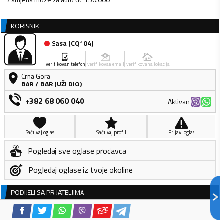
KORISNIK
Sasa
(
CQ104
)
verifikovan telefon
verifikovan email
verifikovana lokacija
Crna Gora
BAR
/
BAR (UŽI DIO)
+382 68 060 040
Aktivan
Sačuvaj oglas
Sačuvaj profil
Prijavi oglas
Pogledaj sve oglase prodavca
Pogledaj oglase iz tvoje okoline
PODIJELI SA PRIJATELJIMA