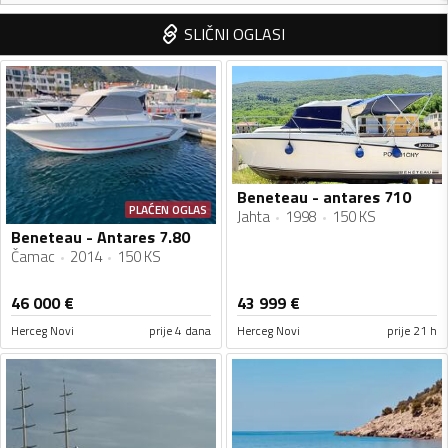
SLIČNI OGLASI
Beneteau - antares 710
PLAĆEN OGLAS
Jahta
1998
150 KS
Beneteau - Antares 7.80
Čamac
2014
150 KS
46 000
€
43 999
€
Herceg Novi
prije 4 dana
Herceg Novi
prije 21 h