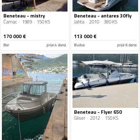
Beneteau - mistry
Beneteau - antares 30fly
Čamac
1989
150 KS
Jahta
2010
380 KS
170 000
€
113 000
€
Bar
prije 4 dana
Budva
prije 6 dana
Beneteau - Flyer 650
Gliser
2012
150 KS