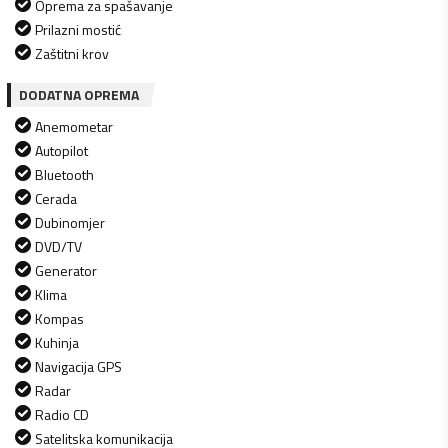
Oprema za spašavanje
Prilazni mostić
Zaštitni krov
DODATNA OPREMA
Anemometar
Autopilot
Bluetooth
Cerada
Dubinomjer
DVD/TV
Generator
Klima
Kompas
Kuhinja
Navigacija GPS
Radar
Radio CD
Satelitska komunikacija