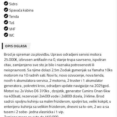
Sidro
Spavaća kabina
Tenda
Tuš
VHF
WC
OPIS OGLASA
Brod je spreman za plovidbu. Upravo odradjeni servisi motora
25.000€, izbrusen antifaulin na 0, stanje trupa savrseno, ispoliran
citav, zamijenjeno sve sto je bilo i naznaka potrosenosti ili
neispravnosti. Sa njime dolazi 2.5m Zodiak gumenjak sa Yamaha 10ks
motorom na 10 radnih sati. Novi tv, novo ozvucenje, nova tenda,
novih 4 akumulatora servisa ,2 motorna, 2 truster i 1 akumulator
generatora , pokretni krov, odradjen update navigacije na 2025god.
Motori su: 2x Volvo D6 370ks , dzojstik, generator Cumins Onan 6kw
na 400sati, rezervoari 2x400l vode i 2x800l dizela, 3 klime. Brod
sadrzi: spoljnu kuhinju sa malim friziderom, spoljni tus, veliki kokpit, u
enterijeru: kuhinja sa velikim friziderom, dnevni sa tv-om, 2 wc-a sa
tusem i 2 sobe- jedna vlasnicka i 1 vip.
Zamjena moze za auto do 150.000