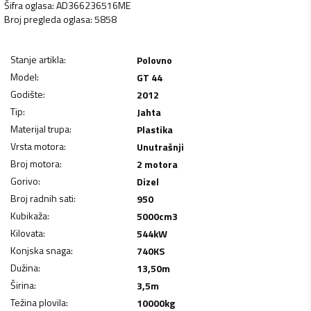
Šifra oglasa
:
AD366236516ME
Broj pregleda oglasa
:
5858
Stanje artikla
:
Polovno
Model
:
GT 44
Godište
:
2012
Tip
:
Jahta
Materijal trupa
:
Plastika
Vrsta motora
:
Unutrašnji
Broj motora
:
2 motora
Gorivo
:
Dizel
Broj radnih sati
:
950
Kubikaža
:
5000
cm3
Kilovata
:
544
kW
Konjska snaga
:
740
KS
Dužina
:
13,50
m
Širina
:
3,5
m
Težina plovila
:
10000
kg