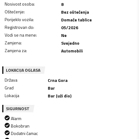
Nosivost osoba
:
8
Oštećenje
:
Bez oštećenja
Porijeklo vozila
:
Domaće tablice
Registrovan do
:
05/2026
Vodi se na mene
:
Ne
Zamjena
:
Svejedno
Zamjena za
:
Automobili
LOKACIJA OGLASA
Država
Crna Gora
Grad
Bar
Lokacija
Bar (uži dio)
SIGURNOST
Alarm
Bokobran
Dodatni čamac