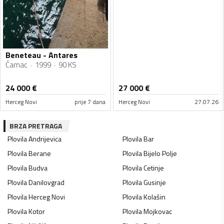
Beneteau - Antares
Čamac
1999
90 KS
24 000
€
27 000
€
Herceg Novi
prije 7 dana
Herceg Novi
27.07.26
BRZA PRETRAGA
Plovila
Andrijevica
Plovila
Bar
Plovila
Berane
Plovila
Bijelo Polje
Plovila
Budva
Plovila
Cetinje
Plovila
Danilovgrad
Plovila
Gusinje
Plovila
Herceg Novi
Plovila
Kolašin
Plovila
Kotor
Plovila
Mojkovac