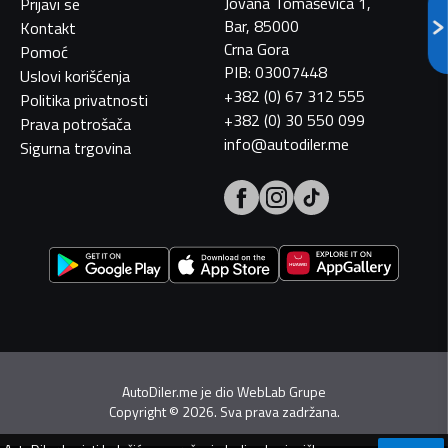
Jovana Tomaševića 1,
Prijavi se
Bar, 85000
Kontakt
Crna Gora
Pomoć
PIB: 03007448
Uslovi korišćenja
+382 (0) 67 312 555
Politika privatnosti
+382 (0) 30 550 099
Prava potrošača
info@autodiler.me
Sigurna trgovina
AutoDiler.me je dio
WebLab Grupe
Copyright
©
2026. Sva prava zadržana.