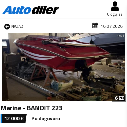
Uloguj se
16.07.2026
NAZAD
1 od 6
6
Marine - BANDIT 223
12 000
€
Po dogovoru