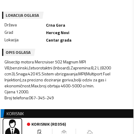
LOKACIJA OGLASA
Država
Crna Gora
Grad
Herceg Novi
Lokacija
Centar grada
OPIS OGLASA
Gliser,tip motora Mercruiser 502 Magnum MPI
V8,benzinski,četvorotaktni (Inboard).Zapremina:8,2 L (8200
ccm3).Snaga:420 KS.Sistem ubrizgavanja:MPI(Multiport Fuel
Injektion),za precizno doziranje goriva,bolji odziv za gas i
ekonomičnost.Max.broj obrtaja 4600-5000 o/min.
Cijena 12000.
Broj telefona:067-345-249
KORISNIK
KORISNIK
(
RD356
)