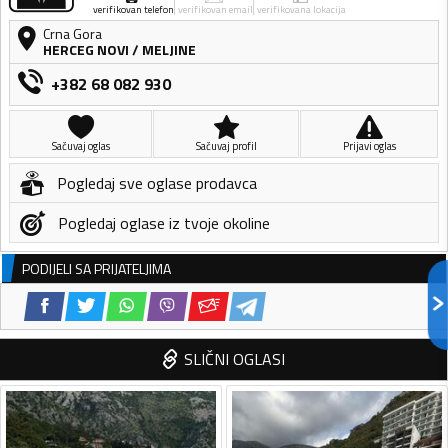
verifikovan telefon
verifikovan email
verifikovana lokacija
Crna Gora
HERCEG NOVI
/
MELJINE
+382 68 082 930
Sačuvaj oglas
Sačuvaj profil
Prijavi oglas
Pogledaj sve oglase prodavca
Pogledaj oglase iz tvoje okoline
PODIJELI SA PRIJATELJIMA
SLIČNI OGLASI