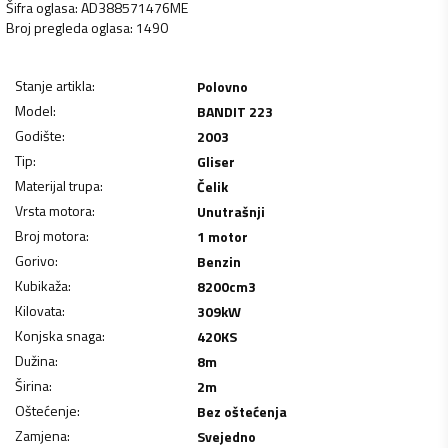
Šifra oglasa
:
AD388571476ME
Broj pregleda oglasa
:
1490
Stanje artikla
:
Polovno
Model
:
BANDIT 223
Godište
:
2003
Tip
:
Gliser
Materijal trupa
:
Čelik
Vrsta motora
:
Unutrašnji
Broj motora
:
1 motor
Gorivo
:
Benzin
Kubikaža
:
8200
cm3
Kilovata
:
309
kW
Konjska snaga
:
420
KS
Dužina
:
8
m
Širina
:
2
m
Oštećenje
:
Bez oštećenja
Zamjena
:
Svejedno