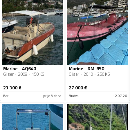
Marine - AQ640
Marine - RM-850
Gliser
2008
150 KS
Gliser
2010
250 KS
23 300
€
27 000
€
Bar
prije 3 dana
Budva
12.07.26