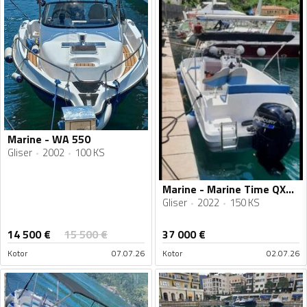
Marine - WA 550
Gliser
2002
100 KS
Marine - Marine Time QX625
Gliser
2022
150 KS
14 500
€
15 500
€
37 000
€
Kotor
07.07.26
Kotor
02.07.26