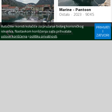
Marine - Pantoon
Ostalo
2023
90 KS
AutoDiler
koristi kolačiće za pružanje boljeg korisničkog
PRIHVATI
iskustva. Nastavkom korišćenja sajta prihvatate
I
POZOVI PRODAVCA
ZATVORI
uslove korišćenja
i
politiku privatnosti
.
Marine - Atlantic
Gliser
2023
150 KS
30 000
€
41 000
€
Tivat
20.04.26
Tivat
30.12.25
BRZA PRETRAGA
Plovila
Andrijevica
Plovila
Bar
Plovila
Berane
Plovila
Bijelo Polje
Plovila
Budva
Plovila
Cetinje