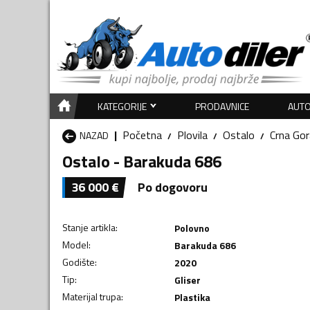
KATEGORIJE
PRODAVNICE
AUTO
Početna
Plovila
Ostalo
Crna Gor
NAZAD
Ostalo - Barakuda 686
36 000
€
Po dogovoru
Stanje artikla
:
Polovno
Model
:
Barakuda 686
Godište
:
2020
Tip
:
Gliser
Materijal trupa
:
Plastika