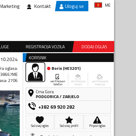
ME
Marketing
Kontakt
Uloguj se
SLUGE
REGISTRACIJA VOZILA
DODAJ OGLAS
KORISNIK
.10.2024
fra oglasa
:
Boris
(
HE3201
)
138667ME
lasa
:
2706
verifikovan
verifikovan
verifikovana
telefon
email
lokacija
Crna Gora
PODGORICA
/
ZABJELO
+382 69 920 282
Sačuvaj oglas
Sačuvaj profil
Prijavi oglas