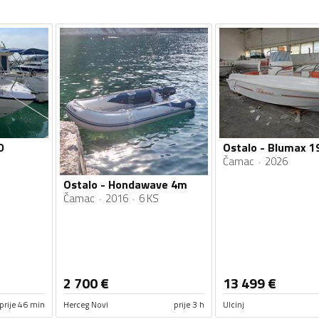
0
Ostalo - Blumax 1
Čamac
2026
Ostalo - Hondawave 4m
Čamac
2016
6 KS
2 700
€
13 499
€
prije 46 min
Herceg Novi
prije 3 h
Ulcinj