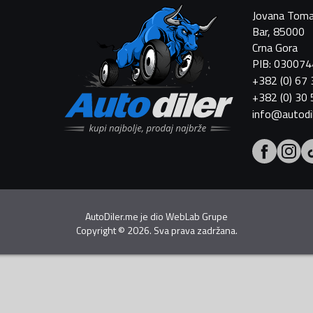
Jovana Toma
Bar, 85000
Crna Gora
PIB: 03007
+382 (0) 67
+382 (0) 30
info@autodi
AutoDiler.me je dio
WebLab Grupe
Copyright
©
2026. Sva prava zadržana.