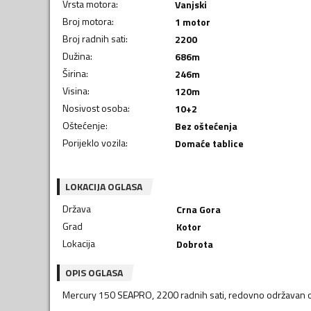
Vrsta motora
:
Vanjski
Broj motora
:
1 motor
Broj radnih sati
:
2200
Dužina
:
686
m
Širina
:
246
m
Visina
:
120
m
Nosivost osoba
:
10+2
Oštećenje
:
Bez oštećenja
Porijeklo vozila
:
Domaće tablice
LOKACIJA OGLASA
Država
Crna Gora
Grad
Kotor
Lokacija
Dobrota
OPIS OGLASA
Mercury 150 SEAPRO, 2200 radnih sati, redovno održavan 