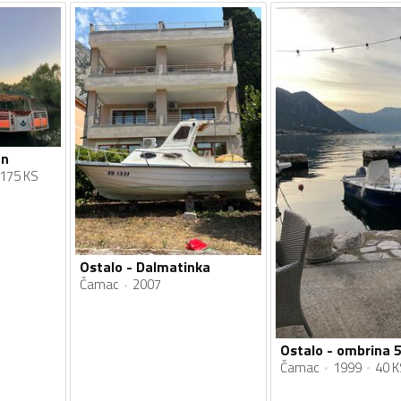
an
175 KS
Ostalo - Dalmatinka
Čamac
2007
Ostalo - ombrina 
Čamac
1999
40 K