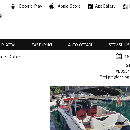
Google Play
Apple Store
AppGallery
 PLACEVI
ZASTUPNICI
AUTO OTPADI
SERVISI I U
a
Kotor
16
Ši
AD355
Broj pregleda og