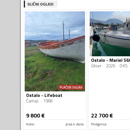
SLIČNI OGLASI
Ostalo - Mariel 56
Gliser
2026
0 KS
PLAĆEN OGLAS
Ostalo - Lifeboat
Čamac
1968
9 800
€
22 700
€
Kotor
prije 4 dana
Podgorica