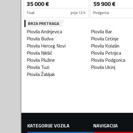
35 000
€
59 900
€
Tivat
prije 12 h
Podgorica
BRZA PRETRAGA
Plovila
Andrijevica
Plovila
Bar
Plovila
Budva
Plovila
Cetinje
Plovila
Herceg Novi
Plovila
Kolašin
Plovila
Nikšić
Plovila
Petnjica
Plovila
Plužine
Plovila
Podgorica
Plovila
Tuzi
Plovila
Ulcinj
Plovila
Žabljak
KATEGORIJE VOZILA
NAVIGACIJA