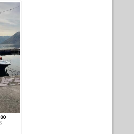
500
S