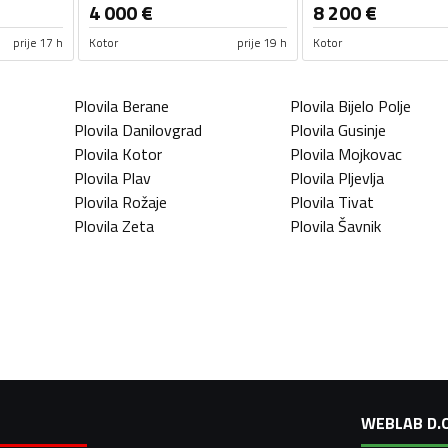
4 000
€
8 200
€
prije 17 h
Kotor
prije 19 h
Kotor
Plovila
Berane
Plovila
Bijelo Polje
Plovila
Danilovgrad
Plovila
Gusinje
Plovila
Kotor
Plovila
Mojkovac
Plovila
Plav
Plovila
Pljevlja
Plovila
Rožaje
Plovila
Tivat
Plovila
Zeta
Plovila
Šavnik
WEBLAB D.O