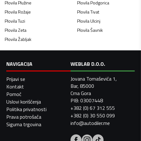
Plovila
Plužine
Plovila
Podgorica
Plovila
Rožaje
Plovila
Tivat
Plovila
Tuzi
Plovila
Ulcinj
Plovila
Zeta
Plovila
Šavnik
Plovila
Žabljak
NAVIGACIJA
WEBLAB D.O.O.
Jovana Tomaševića 1,
Prijavi se
Bar, 85000
Kontakt
Crna Gora
Pomoć
PIB: 03007448
Uslovi korišćenja
+382 (0) 67 312 555
Politika privatnosti
+382 (0) 30 550 099
Prava potrošača
info@autodiler.me
Sigurna trgovina