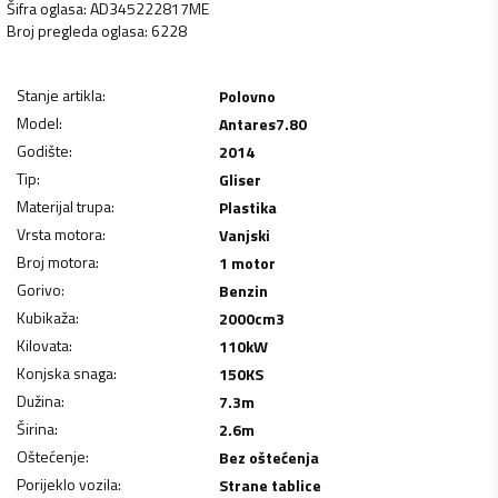
Šifra oglasa
:
AD345222817ME
Broj pregleda oglasa
:
6228
Stanje artikla
:
Polovno
Model
:
Antares7.80
Godište
:
2014
Tip
:
Gliser
Materijal trupa
:
Plastika
Vrsta motora
:
Vanjski
Broj motora
:
1 motor
Gorivo
:
Benzin
Kubikaža
:
2000
cm3
Kilovata
:
110
kW
Konjska snaga
:
150
KS
Dužina
:
7.3
m
Širina
:
2.6
m
Oštećenje
:
Bez oštećenja
Porijeklo vozila
:
Strane tablice