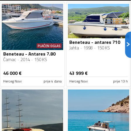
Beneteau - antares 710
PLAĆEN OGLAS
Jahta
1998
150 KS
Beneteau - Antares 7.80
Čamac
2014
150 KS
46 000
€
43 999
€
Herceg Novi
prije 4 dana
Herceg Novi
prije 13 h