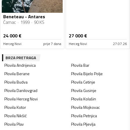
Beneteau - Antares
Čamac
1999
90 KS
24 000
€
27 000
€
Herceg Novi
prije 7 dana
Herceg Novi
27.07.26
BRZA PRETRAGA
Plovila
Andrijevica
Plovila
Bar
Plovila
Berane
Plovila
Bijelo Polje
Plovila
Budva
Plovila
Cetinje
Plovila
Danilovgrad
Plovila
Gusinje
Plovila
Herceg Novi
Plovila
Kolašin
Plovila
Kotor
Plovila
Mojkovac
Plovila
Nikšić
Plovila
Petnjica
Plovila
Plav
Plovila
Pljevlja