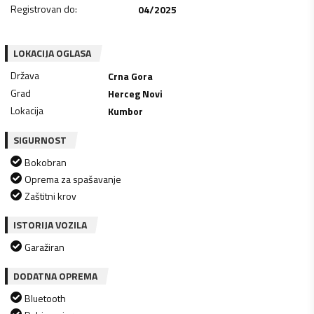
Registrovan do
:
04/2025
LOKACIJA OGLASA
Država
Crna Gora
Grad
Herceg Novi
Lokacija
Kumbor
SIGURNOST
Bokobran
Oprema za spašavanje
Zaštitni krov
ISTORIJA VOZILA
Garažiran
DODATNA OPREMA
Bluetooth