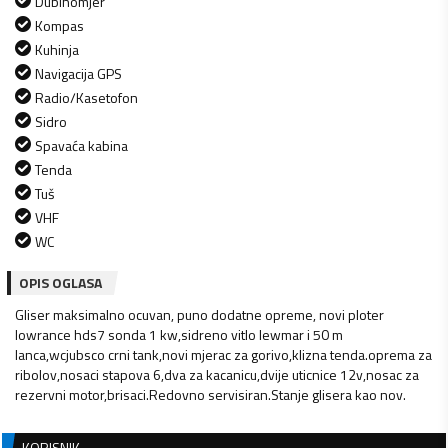
Dubinomjer
Kompas
Kuhinja
Navigacija GPS
Radio/Kasetofon
Sidro
Spavaća kabina
Tenda
Tuš
VHF
WC
OPIS OGLASA
Gliser maksimalno ocuvan, puno dodatne opreme, novi ploter
lowrance hds7 sonda 1 kw,sidreno vitlo lewmar i 50 m
lanca,wcjubsco crni tank,novi mjerac za gorivo,klizna tenda.oprema za
ribolov,nosaci stapova 6,dva za kacanicu,dvije uticnice 12v,nosac za
rezervni motor,brisaci.Redovno servisiran.Stanje glisera kao nov.
KORISNIK