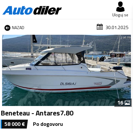
Uloguj se
30.01.2025
NAZAD
1 od 16
16
Beneteau - Antares7.80
58 000
€
Po dogovoru