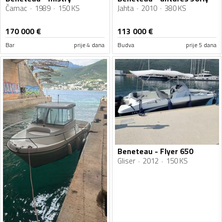
Čamac
1989
150 KS
Jahta
2010
380 KS
170 000
€
113 000
€
Bar
prije 4 dana
Budva
prije 5 dana
Beneteau - Flyer 650
Gliser
2012
150 KS