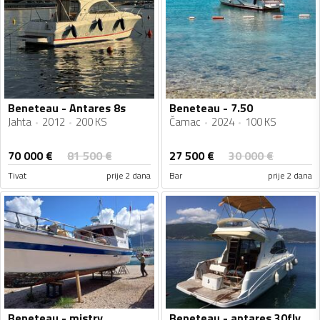
Beneteau - Antares 8s
Beneteau - 7.50
Jahta
2012
200 KS
Čamac
2024
100 KS
70 000
€
27 500
€
81 500
€
30 000
€
Tivat
prije 2 dana
Bar
prije 2 dana
Beneteau - mistry
Beneteau - antares 30fly