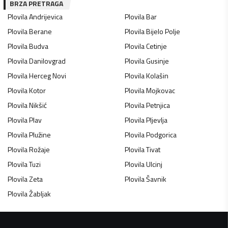
BRZA PRETRAGA
Plovila
Andrijevica
Plovila
Bar
Plovila
Berane
Plovila
Bijelo Polje
Plovila
Budva
Plovila
Cetinje
Plovila
Danilovgrad
Plovila
Gusinje
Plovila
Herceg Novi
Plovila
Kolašin
Plovila
Kotor
Plovila
Mojkovac
Plovila
Nikšić
Plovila
Petnjica
Plovila
Plav
Plovila
Pljevlja
Plovila
Plužine
Plovila
Podgorica
Plovila
Rožaje
Plovila
Tivat
Plovila
Tuzi
Plovila
Ulcinj
Plovila
Zeta
Plovila
Šavnik
Plovila
Žabljak