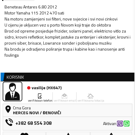
Beneteau Antares 6.80 2012
Motor Yamaha 115 2012 470 sati
Na motoru zamijenjeni svi filteri, nove svjecice i svi novi cinkovi
U cijenu je ukljucen vez u porto Novom koji traje do oktobra
Brod od opreme posjeduje frizider, solarni panel, elektricno vitlo za
sidro, krovni refletkor, komplet jastuke za enterijer i eksterijer, krovni i
provni siber, brisace, Lowrance sonder i poboljsanu muziku
Na brodu je odradjeno poliranje trupa i kabine kao i nanosenje anti
foulinga
KORISNIK
vasilije
(
HX647
)
verifikovan telefon
verifikovan email
verifikovana lokacija
Crna Gora
HERCEG NOVI
/
ĐENOVIĆI
+382 68 554 308
Aktivan