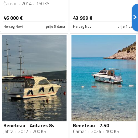
Čamac
2014
150 KS
46 000
€
43 999
€
Herceg Novi
prije 5 dana
Herceg Novi
prije 1 dan
Beneteau - Antares 8s
Beneteau - 7.50
Jahta
2012
200 KS
Čamac
2024
100 KS