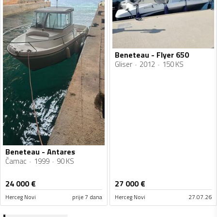
Beneteau - Flyer 650
Gliser
2012
150 KS
Beneteau - Antares
Čamac
1999
90 KS
24 000
€
27 000
€
Herceg Novi
prije 7 dana
Herceg Novi
27.07.26