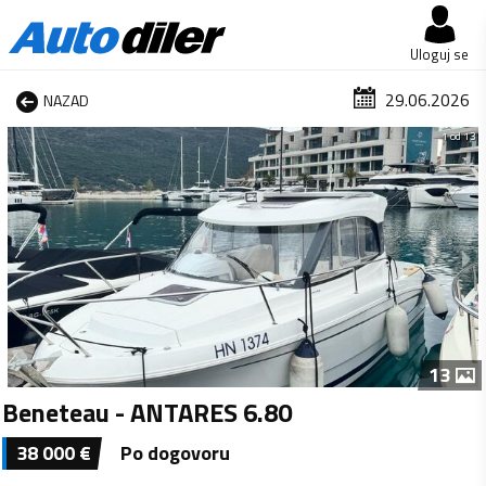
Uloguj se
29.06.2026
NAZAD
1 od 13
13
Beneteau - ANTARES 6.80
38 000
€
Po dogovoru