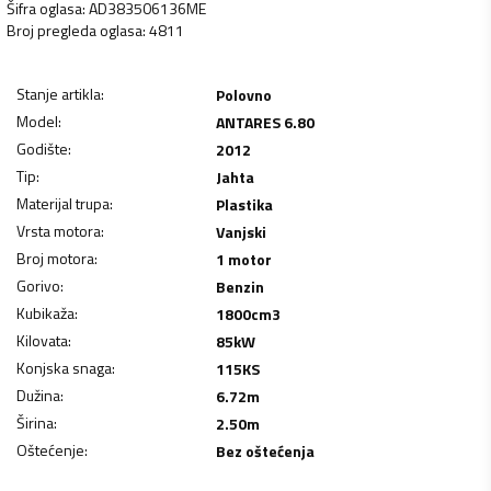
Šifra oglasa
:
AD383506136ME
Broj pregleda oglasa
:
4811
Stanje artikla
:
Polovno
Model
:
ANTARES 6.80
Godište
:
2012
Tip
:
Jahta
Materijal trupa
:
Plastika
Vrsta motora
:
Vanjski
Broj motora
:
1 motor
Gorivo
:
Benzin
Kubikaža
:
1800
cm3
Kilovata
:
85
kW
Konjska snaga
:
115
KS
Dužina
:
6.72
m
Širina
:
2.50
m
Oštećenje
:
Bez oštećenja