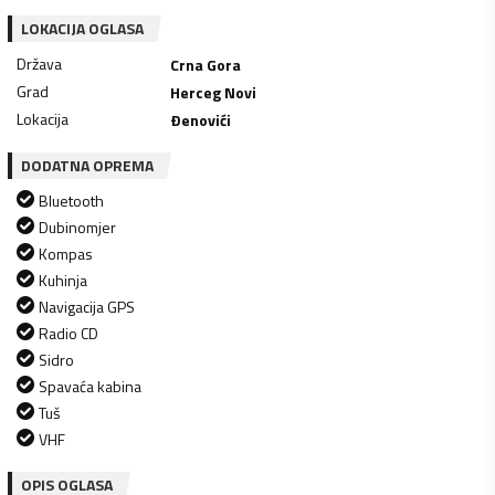
LOKACIJA OGLASA
Država
Crna Gora
Grad
Herceg Novi
Lokacija
Ðenovići
DODATNA OPREMA
Bluetooth
Dubinomjer
Kompas
Kuhinja
Navigacija GPS
Radio CD
Sidro
Spavaća kabina
Tuš
VHF
OPIS OGLASA