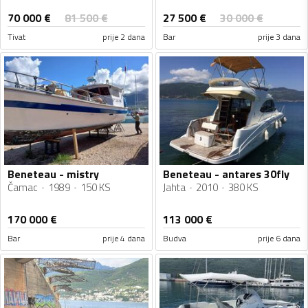
70 000
€
27 500
€
81 500
€
30 000
€
Tivat
prije 2 dana
Bar
prije 3 dana
Beneteau - mistry
Beneteau - antares 30fly
Čamac
1989
150 KS
Jahta
2010
380 KS
170 000
€
113 000
€
Bar
prije 4 dana
Budva
prije 6 dana