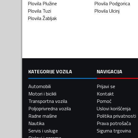
Plovila
Plužine
Plovila
Podgorica
Plovila
Tuzi
Plovila
Ulcinj
Plovila
Žabljak
KATEGORIJE VOZILA
NAVIGACIJA
Automobili
Prijavi se
Motori i bicikli
Kontakt
Transportna vozila
Pomoć
Poljoprivredna vozila
Uslovi korišćenja
Radne mašine
Politika privatnosti
Nautika
Prava potrošača
Servis i usluge
Sigurna trgovina