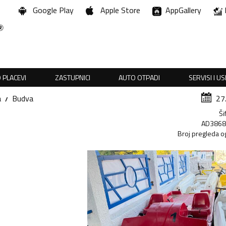
Google Play
Apple Store
AppGallery
 PLACEVI
ZASTUPNICI
AUTO OTPADI
SERVISI I U
a
Budva
27
Ši
AD386
Broj pregleda o