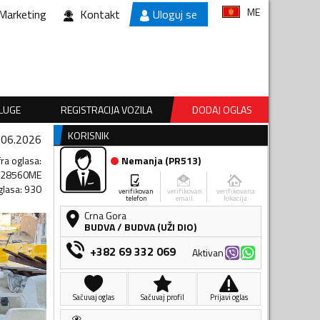
ME
Marketing
Kontakt
Uloguj se
SLUGE
REGISTRACIJA VOZILA
DODAJ OGLAS
KORISNIK
.06.2026
fra oglasa
:
Nemanja
(
PR513
)
828560ME
glasa
:
930
verifikovan
verifikovan
verifikovana
telefon
email
lokacija
Crna Gora
BUDVA
/
BUDVA (UŽI DIO)
+382 69 332 069
Aktivan
Sačuvaj oglas
Sačuvaj profil
Prijavi oglas