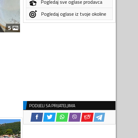
Pogledaj sve oglase prodavca
Pogledaj oglase iz tvoje okoline
5
PODIJELI SA PRIJATELJIMA