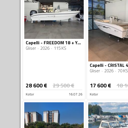
Capelli - FREEDOM 18 + Yamaha 115hp
Gliser
2026
115 KS
Gliser
2026
70 KS
28 600
€
29 500
€
17 600
€
18 1
Kotor
16.07.26
Kotor