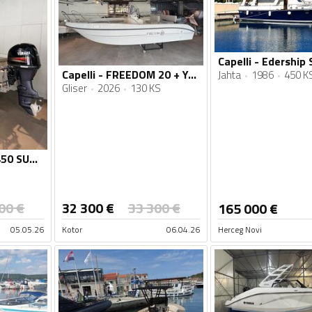
Capelli - FREEDOM 20 + Yamaha 130hp
Jahta
1986
450 K
Gliser
2026
130 KS
Capelli - CRISTAL 450 SUN + Yamaha 70hp
00
€
32 300
€
33 300
€
165 000
€
05.05.26
Kotor
06.04.26
Herceg Novi