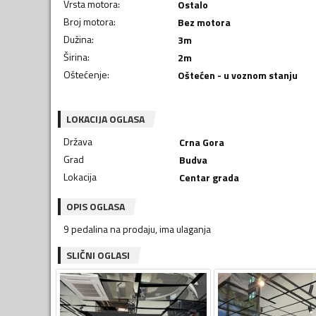
Vrsta motora
:
Ostalo
Broj motora
:
Bez motora
Dužina
:
3
m
Širina
:
2
m
Oštećenje
:
Oštećen - u voznom stanju
LOKACIJA OGLASA
Država
Crna Gora
Grad
Budva
Lokacija
Centar grada
OPIS OGLASA
9 pedalina na prodaju, ima ulaganja
SLIČNI OGLASI