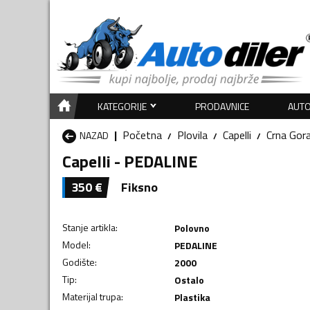
KATEGORIJE
PRODAVNICE
AUTO
Početna
Plovila
Capelli
Crna Gor
NAZAD
Capelli - PEDALINE
350
€
Fiksno
Stanje artikla
:
Polovno
Model
:
PEDALINE
Godište
:
2000
Tip
:
Ostalo
Materijal trupa
:
Plastika