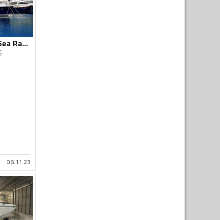
Capelli - Edership Sea Range 51 Fly bridge
S
06.11.23