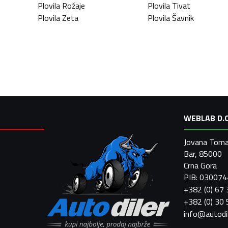
Plovila
Rožaje
Plovila
Tivat
Plovila
Zeta
Plovila
Šavnik
WEBLAB D.O
Jovana Toma
Bar, 85000
Crna Gora
PIB: 03007
+382 (0) 67
+382 (0) 30
info@autodi