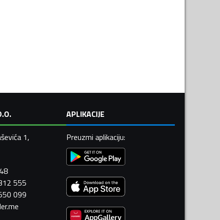
.O.
APLIKACIJE
ševića 1,
Preuzmi aplikaciju
:
448
 312 555
 550 099
ler.me