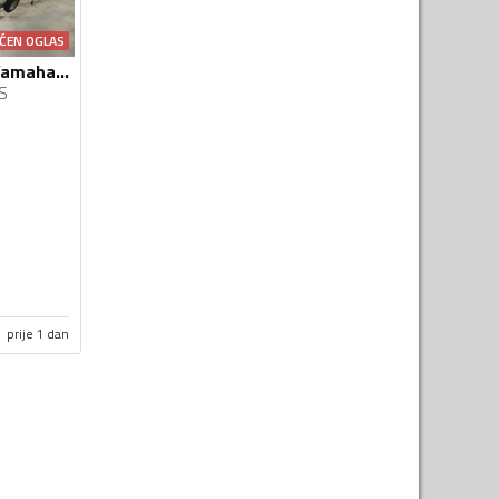
ĆEN OGLAS
Cruisers yachts - Yamaha 222 S
S
prije 1 dan