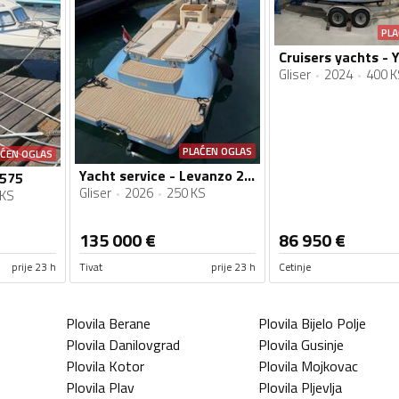
PLA
Gliser
2024
400 K
PLAĆEN OGLAS
AĆEN OGLAS
Yacht service - Levanzo 28 inboard - Lilybaeum yacht
 575
Gliser
2026
250 KS
 KS
135 000
€
86 950
€
prije 23 h
Tivat
prije 23 h
Cetinje
Plovila
Berane
Plovila
Bijelo Polje
Plovila
Danilovgrad
Plovila
Gusinje
Plovila
Kotor
Plovila
Mojkovac
Plovila
Plav
Plovila
Pljevlja