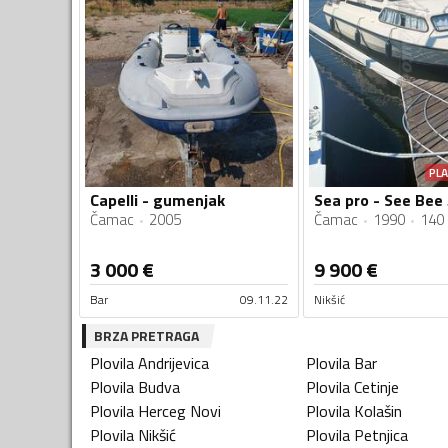
PL
Capelli - gumenjak
Sea pro - See Bee
Čamac
2005
Čamac
1990
140
3 000
€
9 900
€
Bar
09.11.22
Nikšić
BRZA PRETRAGA
Plovila
Andrijevica
Plovila
Bar
Plovila
Budva
Plovila
Cetinje
Plovila
Herceg Novi
Plovila
Kolašin
Plovila
Nikšić
Plovila
Petnjica