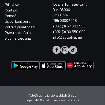
Jovana Tomaševića 1,
Prijavi se
Bar, 85000
Kontakt
Crna Gora
Pomoć
PIB: 03007448
Uslovi korišćenja
+382 (0) 67 312 555
Politika privatnosti
+382 (0) 30 550 099
Prava potrošača
info@autodiler.me
Sigurna trgovina
AutoDiler.me je dio
WebLab Grupe
Copyright
©
2026. Sva prava zadržana.