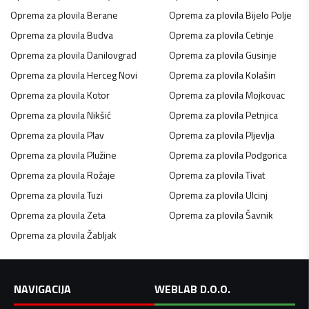
Oprema za plovila
Berane
Oprema za plovila
Bijelo Polje
Oprema za plovila
Budva
Oprema za plovila
Cetinje
Oprema za plovila
Danilovgrad
Oprema za plovila
Gusinje
Oprema za plovila
Herceg Novi
Oprema za plovila
Kolašin
Oprema za plovila
Kotor
Oprema za plovila
Mojkovac
Oprema za plovila
Nikšić
Oprema za plovila
Petnjica
Oprema za plovila
Plav
Oprema za plovila
Pljevlja
Oprema za plovila
Plužine
Oprema za plovila
Podgorica
Oprema za plovila
Rožaje
Oprema za plovila
Tivat
Oprema za plovila
Tuzi
Oprema za plovila
Ulcinj
Oprema za plovila
Zeta
Oprema za plovila
Šavnik
Oprema za plovila
Žabljak
NAVIGACIJA
WEBLAB D.O.O.