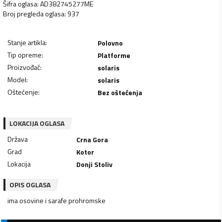
Šifra oglasa
:
AD382745277ME
Broj pregleda oglasa
:
937
Stanje artikla
:
Polovno
Tip opreme
:
Platforme
Proizvođač
:
solaris
Model
:
solaris
Oštećenje
:
Bez oštećenja
LOKACIJA OGLASA
Država
Crna Gora
Grad
Kotor
Lokacija
Donji Stoliv
OPIS OGLASA
ima osovine i sarafe prohromske