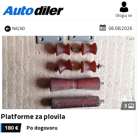
Uloguj se
06.08.2026
NAZAD
1 od 3
3
Platforme za plovila
180
€
Po dogovoru