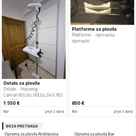
Platforme za plovila
Platforme
njemacka
njemacki
Ostalo za plovila
Ostalo
Haswing
Caiman 80 Lbs, 80Lbs,24 V,183
cm,GPS sidro
1 550
€
850
€
Bar
prije 2 dana
Bar
prije 3 dana
BRZA PRETRAGA
Oprema za plovila
Andrijevica
Oprema za plovila
Bar