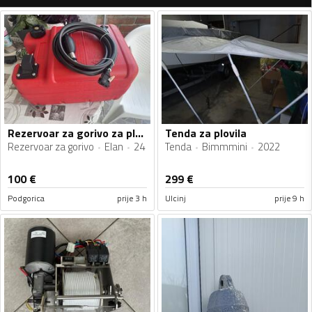
Rezervoar za gorivo za plovila
Tenda za plovila
Rezervoar za gorivo
Elan
24
Tenda
Bimmmini
2022
100
€
299
€
Podgorica
prije 3 h
Ulcinj
prije 9 h