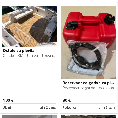
Ostalo za plovila
Ostalo
3M
Umjetna tikovina
Rezervoar za gorivo za plovila
Rezervoar za gorivo
xxx
xxx
100
€
80
€
Ulcinj
prije 2 dana
Podgorica
prije 2 dana