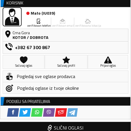
KORISNIK
Mato
(
IU039
)
verifikovan telefon
verifikovan email
verifikovana lokacija
Crna Gora
KOTOR
/
DOBROTA
+382 67 300 867
Sačuvaj oglas
Sačuvaj profil
Prijavi oglas
Pogledaj sve oglase prodavca
Pogledaj oglase iz tvoje okoline
PODIJELI SA PRIJATELJIMA
SLIČNI OGLASI