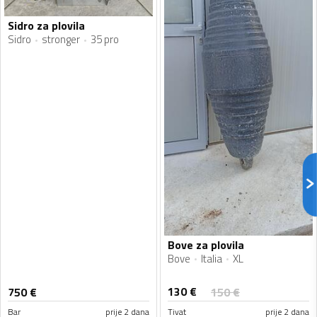
Sidro za plovila
Sidro
stronger
35 pro
Bove za plovila
Bove
Italia
XL
130
€
750
€
150
€
Bar
prije 2 dana
Tivat
prije 2 dana