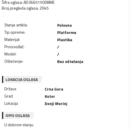
Šifra oglasa
:
AD366515008ME
Broj pregleda oglasa
:
2045
Stanje artikla
:
Polovno
Tip opreme
:
Platforme
Materijal
:
Plastika
Proizvođač
:
/
Model
:
/
Oštećenje
:
Bez oštećenja
LOKACIJA OGLASA
Država
Crna Gora
Grad
Kotor
Lokacija
Donji Morinj
OPIS OGLASA
U dobrom stanju.