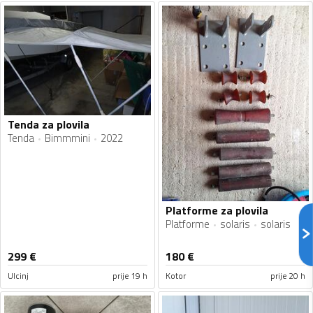
Tenda za plovila
Tenda
Bimmmini
2022
Platforme za plovila
Platforme
solaris
solaris
299
€
180
€
Ulcinj
prije 19 h
Kotor
prije 20 h