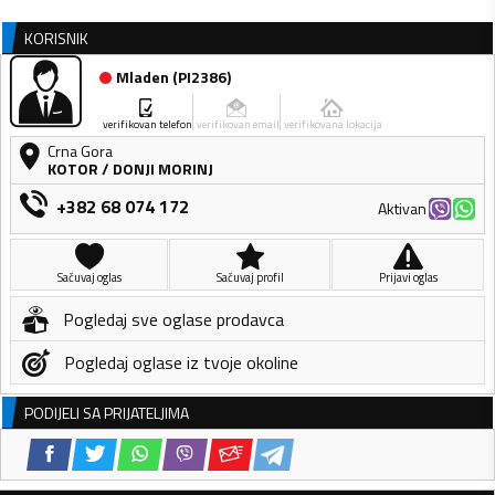
KORISNIK
Mladen
(
PI2386
)
verifikovan telefon
verifikovan email
verifikovana lokacija
Crna Gora
KOTOR
/
DONJI MORINJ
+382 68 074 172
Aktivan
Sačuvaj oglas
Sačuvaj profil
Prijavi oglas
Pogledaj sve oglase prodavca
Pogledaj oglase iz tvoje okoline
PODIJELI SA PRIJATELJIMA