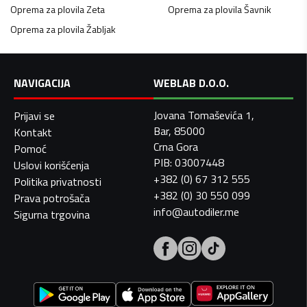
Oprema za plovila
Zeta
Oprema za plovila
Šavnik
Oprema za plovila
Žabljak
NAVIGACIJA
WEBLAB D.O.O.
Jovana Tomaševića 1,
Prijavi se
Bar, 85000
Kontakt
Crna Gora
Pomoć
PIB: 03007448
Uslovi korišćenja
+382 (0) 67 312 555
Politika privatnosti
+382 (0) 30 550 099
Prava potrošača
info@autodiler.me
Sigurna trgovina