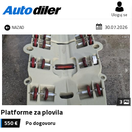
Uloguj se
30.07.2026
NAZAD
1 od 3
3
Platforme za plovila
550
€
Po dogovoru