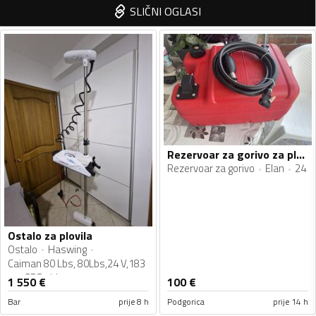
SLIČNI OGLASI
Rezervoar za gorivo za plovila
Rezervoar za gorivo
Elan
24
Ostalo za plovila
Ostalo
Haswing
Caiman 80 Lbs, 80Lbs,24 V,183
cm,GPS sidro
1 550
€
100
€
Bar
prije 8 h
Podgorica
prije 14 h