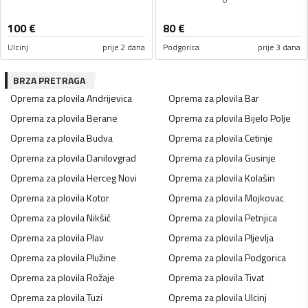
100
€
80
€
Ulcinj
prije 2 dana
Podgorica
prije 3 dana
BRZA PRETRAGA
Oprema za plovila
Andrijevica
Oprema za plovila
Bar
Oprema za plovila
Berane
Oprema za plovila
Bijelo Polje
Oprema za plovila
Budva
Oprema za plovila
Cetinje
Oprema za plovila
Danilovgrad
Oprema za plovila
Gusinje
Oprema za plovila
Herceg Novi
Oprema za plovila
Kolašin
Oprema za plovila
Kotor
Oprema za plovila
Mojkovac
Oprema za plovila
Nikšić
Oprema za plovila
Petnjica
Oprema za plovila
Plav
Oprema za plovila
Pljevlja
Oprema za plovila
Plužine
Oprema za plovila
Podgorica
Oprema za plovila
Rožaje
Oprema za plovila
Tivat
Oprema za plovila
Tuzi
Oprema za plovila
Ulcinj