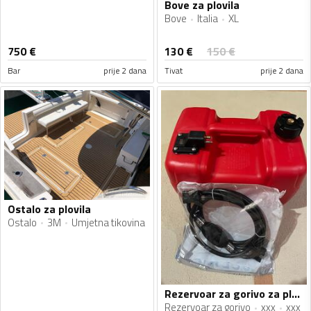
Bove za plovila
Bove
Italia
XL
130
€
750
€
150
€
Bar
prije 2 dana
Tivat
prije 2 dana
Ostalo za plovila
Ostalo
3M
Umjetna tikovina
Rezervoar za gorivo za plovila
Rezervoar za gorivo
xxx
xxx