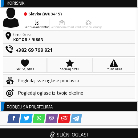
KORISNIK
Slavko
(
WU3415
)
verifikovan telefon
verifikovan email
verifikovana lokacija
Crna Gora
KOTOR
/
RISAN
+382 69 799 921
Sačuvaj oglas
Sačuvaj profil
Prijavi oglas
Pogledaj sve oglase prodavca
Pogledaj oglase iz tvoje okoline
PODIJELI SA PRIJATELJIMA
SLIČNI OGLASI