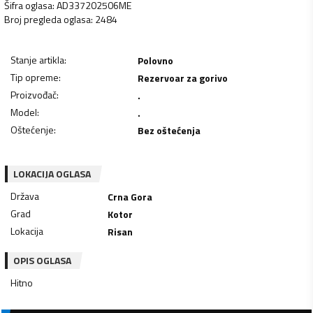
Šifra oglasa
:
AD337202506ME
Broj pregleda oglasa
:
2484
Stanje artikla
:
Polovno
Tip opreme
:
Rezervoar za gorivo
Proizvođač
:
.
Model
:
.
Oštećenje
:
Bez oštećenja
LOKACIJA OGLASA
Država
Crna Gora
Grad
Kotor
Lokacija
Risan
OPIS OGLASA
Hitno