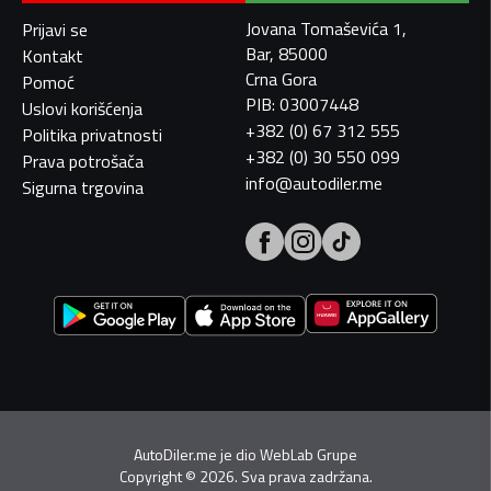
Jovana Tomaševića 1,
Prijavi se
Bar, 85000
Kontakt
Crna Gora
Pomoć
PIB: 03007448
Uslovi korišćenja
+382 (0) 67 312 555
Politika privatnosti
+382 (0) 30 550 099
Prava potrošača
info@autodiler.me
Sigurna trgovina
AutoDiler.me je dio
WebLab Grupe
Copyright
©
2026. Sva prava zadržana.