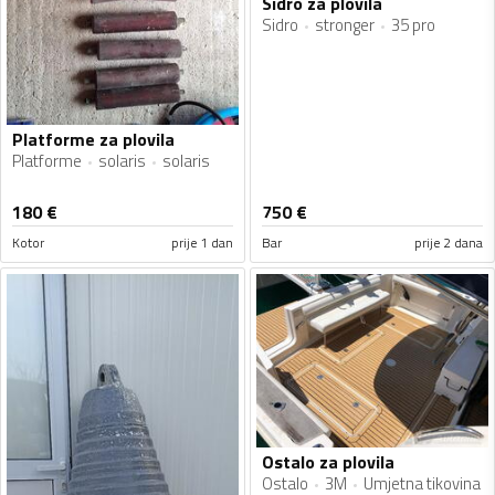
Sidro za plovila
Sidro
stronger
35 pro
Platforme za plovila
Platforme
solaris
solaris
180
€
750
€
Kotor
prije 1 dan
Bar
prije 2 dana
Ostalo za plovila
Ostalo
3M
Umjetna tikovina