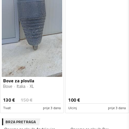
Bove za plovila
Bove
Italia
XL
130
€
150
€
100
€
Tivat
prije 3 dana
Ulcinj
prije 3 dana
BRZA PRETRAGA