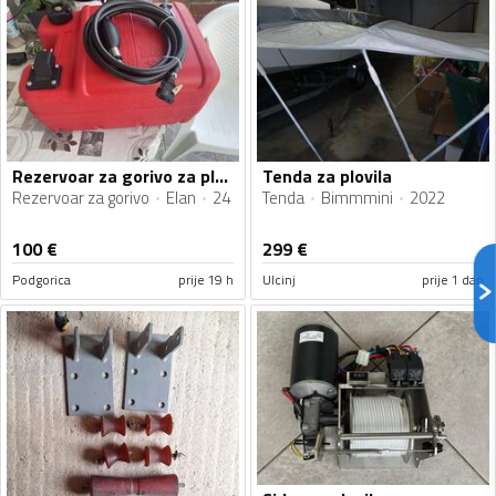
Rezervoar za gorivo za plovila
Tenda za plovila
Rezervoar za gorivo
Elan
24
Tenda
Bimmmini
2022
100
€
299
€
Podgorica
prije 19 h
Ulcinj
prije 1 dan