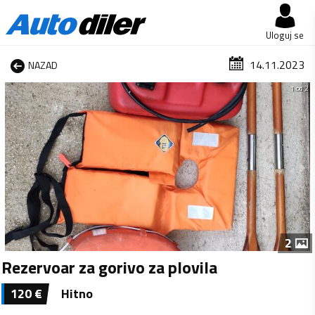
Uloguj se
14.11.2023
NAZAD
1 od 2
2
Rezervoar za gorivo za plovila
120
€
Hitno