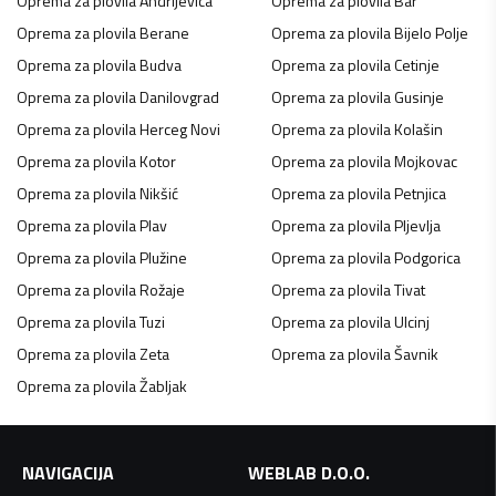
Oprema za plovila
Andrijevica
Oprema za plovila
Bar
Oprema za plovila
Berane
Oprema za plovila
Bijelo Polje
Oprema za plovila
Budva
Oprema za plovila
Cetinje
Oprema za plovila
Danilovgrad
Oprema za plovila
Gusinje
Oprema za plovila
Herceg Novi
Oprema za plovila
Kolašin
Oprema za plovila
Kotor
Oprema za plovila
Mojkovac
Oprema za plovila
Nikšić
Oprema za plovila
Petnjica
Oprema za plovila
Plav
Oprema za plovila
Pljevlja
Oprema za plovila
Plužine
Oprema za plovila
Podgorica
Oprema za plovila
Rožaje
Oprema za plovila
Tivat
Oprema za plovila
Tuzi
Oprema za plovila
Ulcinj
Oprema za plovila
Zeta
Oprema za plovila
Šavnik
Oprema za plovila
Žabljak
NAVIGACIJA
WEBLAB D.O.O.