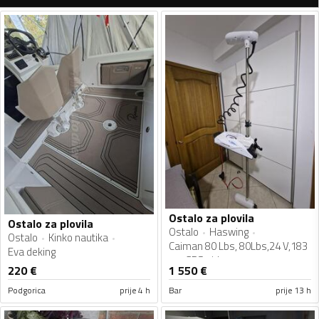
Ostalo za plovila
Ostalo za plovila
Ostalo
Haswing
Ostalo
Kinko nautika
Caiman 80 Lbs, 80Lbs,24 V,183
Eva deking
cm,GPS sidro
220
€
1 550
€
Podgorica
prije 4 h
Bar
prije 13 h