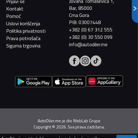
Jovana Tomaševića 1,
Prijavi se
Bar, 85000
Kontakt
Crna Gora
Pomoć
PIB: 03007448
Uslovi korišćenja
+382 (0) 67 312 555
Politika privatnosti
+382 (0) 30 550 099
Prava potrošača
info@autodiler.me
Sigurna trgovina
AutoDiler.me je dio
WebLab Grupe
Copyright
©
2026. Sva prava zadržana.