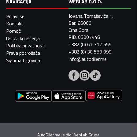
NAVIGACIJA
WEBLAB D.O.O.
Jovana Tomaševića 1,
Prijavi se
Bar, 85000
Kontakt
Crna Gora
Pomoć
PIB: 03007448
Uslovi korišćenja
+382 (0) 67 312 555
Politika privatnosti
+382 (0) 30 550 099
Prava potrošača
info@autodiler.me
Sigurna trgovina
AutoDiler.me je dio
WebLab Grupe