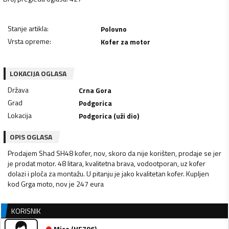
Stanje artikla
:
Polovno
Vrsta opreme
:
Kofer za motor
LOKACIJA OGLASA
Država
Crna Gora
Grad
Podgorica
Lokacija
Podgorica (uži dio)
OPIS OGLASA
Prodajem Shad SH48 kofer, nov, skoro da nije korišten, prodaje se jer
je prodat motor. 48 litara, kvalitetna brava, vodootporan, uz kofer
dolazi i ploča za montažu. U pitanju je jako kvalitetan kofer. Kupljen
kod Grga moto, nov je 247 eura
KORISNIK
Mico
(
HF796
)