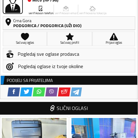
verifikovan telefon
verifikovan email
verifikovana lokacija
Crna Gora
PODGORICA
/
PODGORICA (UŽI DIO)
Sačuvaj oglas
Sačuvaj profil
Prijavi oglas
Pogledaj sve oglase prodavca
Pogledaj oglase iz tvoje okoline
PODIJELI SA PRIJATELJIMA
SLIČNI OGLASI