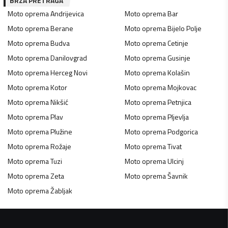
BRZA PRETRAGA
Moto oprema
Andrijevica
Moto oprema
Bar
Moto oprema
Berane
Moto oprema
Bijelo Polje
Moto oprema
Budva
Moto oprema
Cetinje
Moto oprema
Danilovgrad
Moto oprema
Gusinje
Moto oprema
Herceg Novi
Moto oprema
Kolašin
Moto oprema
Kotor
Moto oprema
Mojkovac
Moto oprema
Nikšić
Moto oprema
Petnjica
Moto oprema
Plav
Moto oprema
Pljevlja
Moto oprema
Plužine
Moto oprema
Podgorica
Moto oprema
Rožaje
Moto oprema
Tivat
Moto oprema
Tuzi
Moto oprema
Ulcinj
Moto oprema
Zeta
Moto oprema
Šavnik
Moto oprema
Žabljak