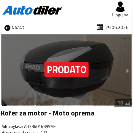
Uloguj se
29.05.2026
NAZAD
1 od 10
10
Kofer za motor - Moto oprema
Šifra oglasa
:
AD386016899ME
Broj pregleda oglasa
:
427