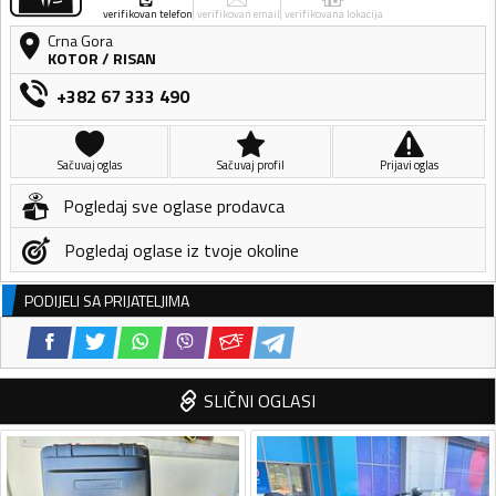
verifikovan telefon
verifikovan email
verifikovana lokacija
Crna Gora
KOTOR
/
RISAN
+382 67 333 490
Sačuvaj oglas
Sačuvaj profil
Prijavi oglas
Pogledaj sve oglase prodavca
Pogledaj oglase iz tvoje okoline
PODIJELI SA PRIJATELJIMA
SLIČNI OGLASI