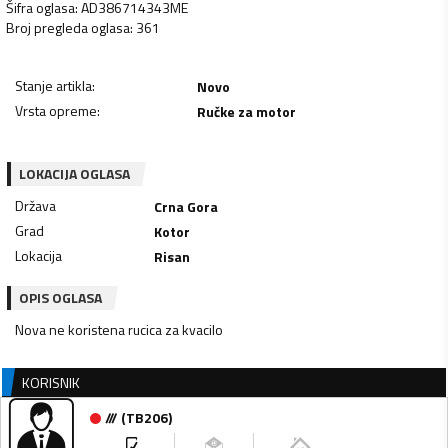
Šifra oglasa
:
AD386714343ME
Broj pregleda oglasa
:
361
Stanje artikla
:
Novo
Vrsta opreme
:
Ručke za motor
LOKACIJA OGLASA
Država
Crna Gora
Grad
Kotor
Lokacija
Risan
OPIS OGLASA
Nova ne koristena rucica za kvacilo
KORISNIK
///
(
TB206
)