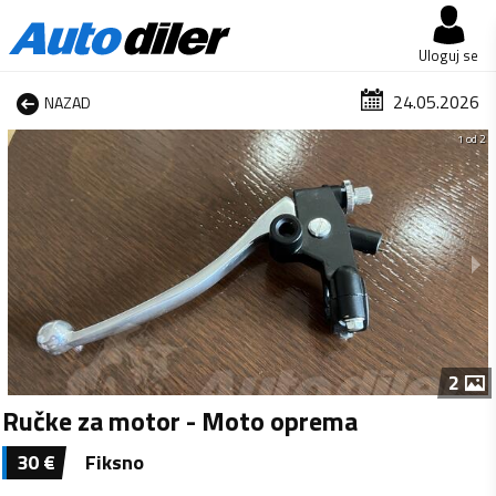
Uloguj se
24.05.2026
NAZAD
1 od 2
2
Ručke za motor - Moto oprema
30
€
Fiksno