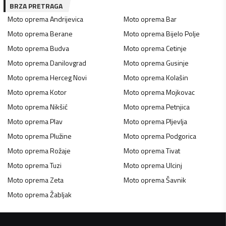
BRZA PRETRAGA
Moto oprema
Andrijevica
Moto oprema
Bar
Moto oprema
Berane
Moto oprema
Bijelo Polje
Moto oprema
Budva
Moto oprema
Cetinje
Moto oprema
Danilovgrad
Moto oprema
Gusinje
Moto oprema
Herceg Novi
Moto oprema
Kolašin
Moto oprema
Kotor
Moto oprema
Mojkovac
Moto oprema
Nikšić
Moto oprema
Petnjica
Moto oprema
Plav
Moto oprema
Pljevlja
Moto oprema
Plužine
Moto oprema
Podgorica
Moto oprema
Rožaje
Moto oprema
Tivat
Moto oprema
Tuzi
Moto oprema
Ulcinj
Moto oprema
Zeta
Moto oprema
Šavnik
Moto oprema
Žabljak