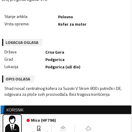
Stanje artikla
:
Polovno
Vrsta opreme
:
Kofer za motor
LOKACIJA OGLASA
Država
Crna Gora
Grad
Podgorica
Lokacija
Podgorica (uži dio)
OPIS OGLASA
Shad nosač centralnog kofera za Suzuki V Strom 800 i putnički i DE,
odgovara za ploče svih proizvođača. Bez tragova korišćenja
KORISNIK
Mico
(
HF796
)