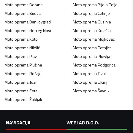
Moto oprema
Berane
Moto oprema
Bijelo Polje
Moto oprema
Budva
Moto oprema
Cetinje
Moto oprema
Danilovgrad
Moto oprema
Gusinje
Moto oprema
Herceg Novi
Moto oprema
Kolašin
Moto oprema
Kotor
Moto oprema
Mojkovac
Moto oprema
Nikšić
Moto oprema
Petnjica
Moto oprema
Plav
Moto oprema
Pljevlja
Moto oprema
Plužine
Moto oprema
Podgorica
Moto oprema
Rožaje
Moto oprema
Tivat
Moto oprema
Tuzi
Moto oprema
Ulcinj
Moto oprema
Zeta
Moto oprema
Šavnik
Moto oprema
Žabljak
NAVIGACIJA
WEBLAB D.O.O.