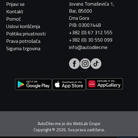
Jovana Tomaševića 1,
Prijavi se
Bar, 85000
Kontakt
Crna Gora
Pomoć
PIB: 03007448
Uslovi korišćenja
+382 (0) 67 312 555
Politika privatnosti
+382 (0) 30 550 099
Prava potrošača
info@autodiler.me
Sigurna trgovina
AutoDiler.me je dio
WebLab Grupe
Copyright
©
2026. Sva prava zadržana.