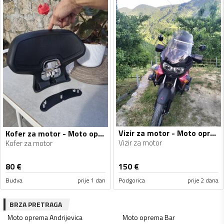
Vizir za motor - Moto oprema
Kofer za motor - Moto oprema
Vizir za motor
Kofer za motor
80
€
150
€
Budva
prije 1 dan
Podgorica
prije 2 dana
BRZA PRETRAGA
Moto oprema
Andrijevica
Moto oprema
Bar