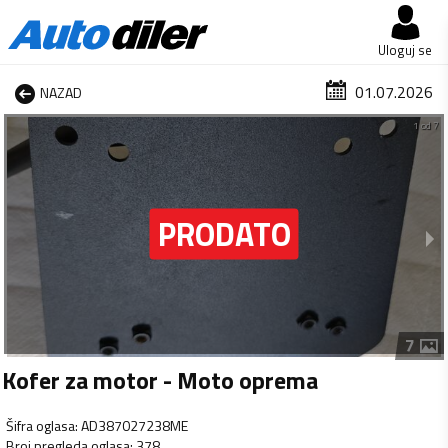
Uloguj se
01.07.2026
NAZAD
1 od 7
7
Kofer za motor - Moto oprema
Šifra oglasa
:
AD387027238ME
Broj pregleda oglasa
:
378