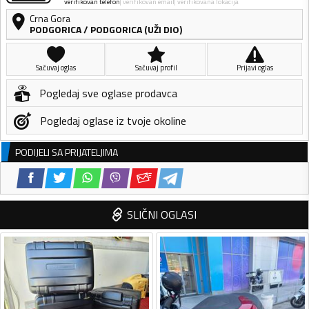
verifikovan telefon
verifikovan email
verifikovana lokacija
Crna Gora
PODGORICA
/
PODGORICA (UŽI DIO)
Sačuvaj oglas
Sačuvaj profil
Prijavi oglas
Pogledaj sve oglase prodavca
Pogledaj oglase iz tvoje okoline
PODIJELI SA PRIJATELJIMA
SLIČNI OGLASI