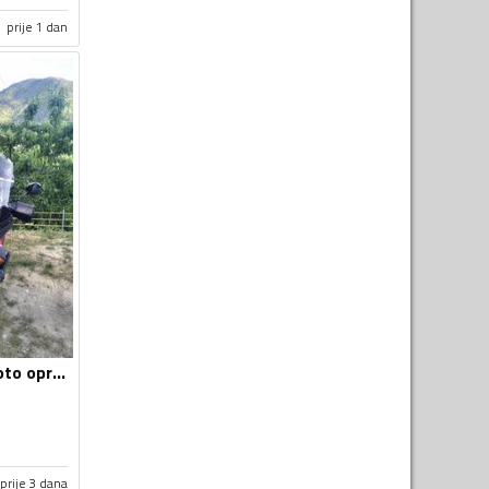
prije 1 dan
Vizir za motor - Moto oprema
prije 3 dana