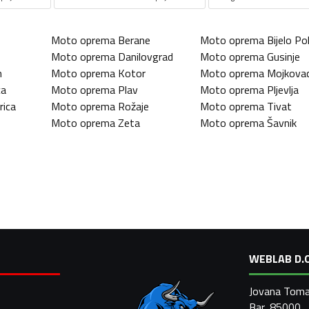
Moto oprema
Berane
Moto oprema
Bijelo Pol
Moto oprema
Danilovgrad
Moto oprema
Gusinje
n
Moto oprema
Kotor
Moto oprema
Mojkova
ca
Moto oprema
Plav
Moto oprema
Pljevlja
rica
Moto oprema
Rožaje
Moto oprema
Tivat
Moto oprema
Zeta
Moto oprema
Šavnik
WEBLAB D.O
Jovana Toma
Bar, 85000