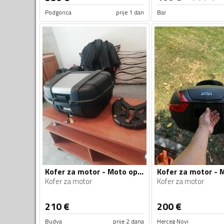
Podgorica
prije 1 dan
Bar
Kofer za motor - Moto oprema
Kofer za motor
Kofer za motor
210
€
200
€
Budva
prije 2 dana
Herceg Novi