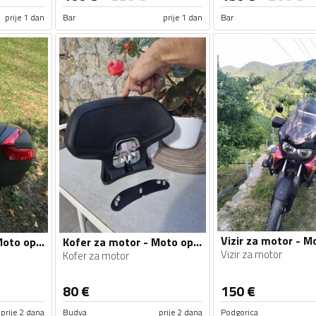
prije 1 dan
Bar
prije 1 dan
Bar
Kofer za motor - Moto oprema
Kofer za motor - Moto oprema
Vizir za motor
Kofer za motor
80
€
150
€
prije 2 dana
Budva
prije 2 dana
Podgorica