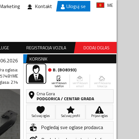
ME
Marketing
Kontakt
Uloguj se
SLUGE
REGISTRACIJA VOZILA
DODAJ OGLAS
KORISNIK
.06.2026
fra oglasa
:
B.
(
BO8393
)
257481ME
glasa
:
274
verifikovan
verifikovan
verifikovana
telefon
email
lokacija
Crna Gora
PODGORICA
/
CENTAR GRADA
Sačuvaj oglas
Sačuvaj profil
Prijavi oglas
Pogledaj sve oglase prodavca