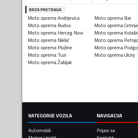
BRZA PRETRAGA
Moto oprema
Andrijevica
Moto oprema
Bar
Moto oprema
Budva
Moto oprema
Cetinje
Moto oprema
Herceg Novi
Moto oprema
Kolaši
Moto oprema
Nikšić
Moto oprema
Petnji
Moto oprema
Plužine
Moto oprema
Podgo
Moto oprema
Tuzi
Moto oprema
Ulcinj
Moto oprema
Žabljak
KATEGORIJE VOZILA
NAVIGACIJA
Automobili
Prijavi se
Motori i bicikli
Kontakt