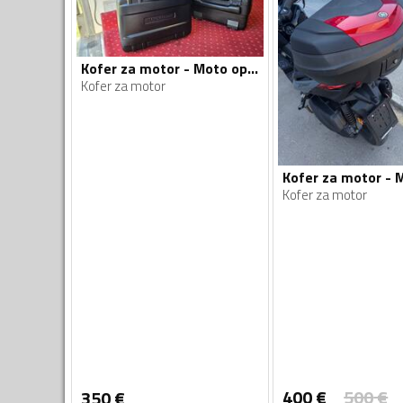
Kofer za motor - Moto oprema
Kofer za motor
Kofer za motor
400
€
500
€
350
€