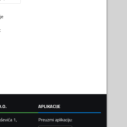
je
c
.O.
APLIKACIJE
ševića 1,
Preuzmi aplikaciju
: