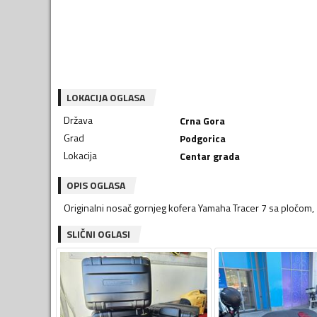
LOKACIJA OGLASA
Država
Crna Gora
Grad
Podgorica
Lokacija
Centar grada
OPIS OGLASA
Originalni nosač gornjeg kofera Yamaha Tracer 7 sa pločom
SLIČNI OGLASI