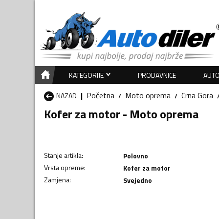
KATEGORIJE
PRODAVNICE
AUTO
Početna
Moto oprema
Crna Gora
NAZAD
Kofer za motor - Moto oprema
Stanje artikla
:
Polovno
Vrsta opreme
:
Kofer za motor
Zamjena
:
Svejedno