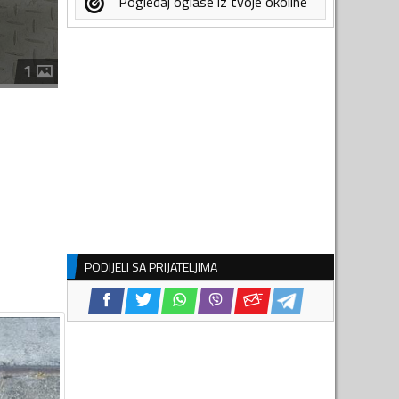
Pogledaj oglase iz tvoje okoline
1
PODIJELI SA PRIJATELJIMA