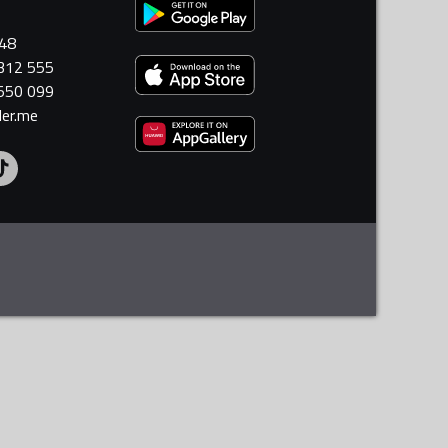
448
 312 555
 550 099
ler.me