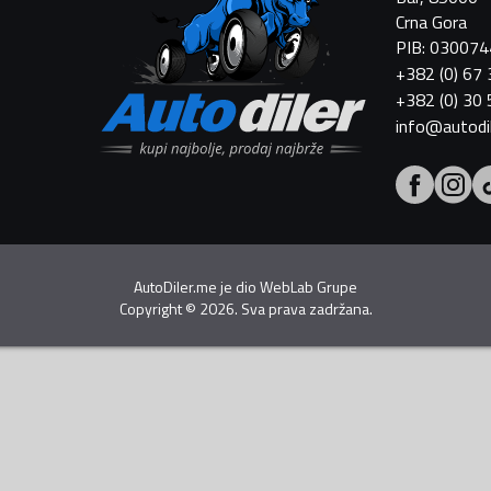
Crna Gora
PIB: 03007
+382 (0) 67
+382 (0) 30
info@autodi
AutoDiler.me je dio
WebLab Grupe
Copyright
©
2026. Sva prava zadržana.