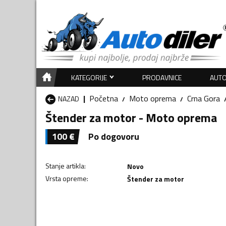
KATEGORIJE
PRODAVNICE
AUTO
Početna
Moto oprema
Crna Gora
NAZAD
Štender za motor - Moto oprema
100
€
Po dogovoru
Stanje artikla
:
Novo
Vrsta opreme
:
Štender za motor