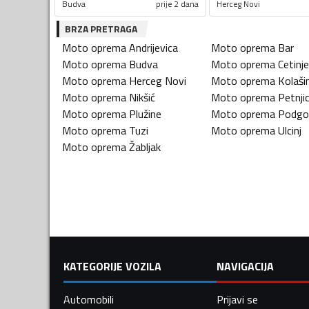
Budva
prije 2 dana
Herceg Novi
BRZA PRETRAGA
Moto oprema
Andrijevica
Moto oprema
Bar
Moto oprema
Budva
Moto oprema
Cetinje
Moto oprema
Herceg Novi
Moto oprema
Kolaši
Moto oprema
Nikšić
Moto oprema
Petnji
Moto oprema
Plužine
Moto oprema
Podgo
Moto oprema
Tuzi
Moto oprema
Ulcinj
Moto oprema
Žabljak
KATEGORIJE VOZILA
NAVIGACIJA
Automobili
Prijavi se