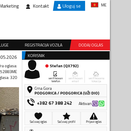
ME
Marketing
Kontakt
Uloguj se
SLUGE
REGISTRACIJA VOZILA
DODAJ OGLAS
KORISNIK
.05.2026
fra oglasa
:
Stefan
(
QX792
)
052883ME
glasa
:
320
verifikovan
verifikovan
verifikovana
telefon
email
lokacija
Crna Gora
PODGORICA
/
PODGORICA (UŽI DIO)
+382 67 388 242
Aktivan
Sačuvaj oglas
Sačuvaj profil
Prijavi oglas