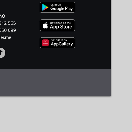
448
 312 555
 550 099
ler.me