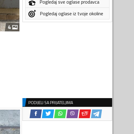
Pogledaj sve oglase prodavca
Pogledaj oglase iz tvoje okoline
4
PODIJELI SA PRIJATELJIMA