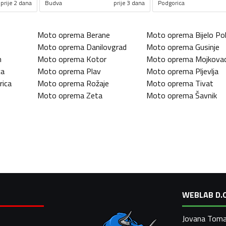
prije 2 dana
Budva
prije 3 dana
Podgorica
Moto oprema
Berane
Moto oprema
Bijelo Pol
Moto oprema
Danilovgrad
Moto oprema
Gusinje
n
Moto oprema
Kotor
Moto oprema
Mojkova
ca
Moto oprema
Plav
Moto oprema
Pljevlja
rica
Moto oprema
Rožaje
Moto oprema
Tivat
Moto oprema
Zeta
Moto oprema
Šavnik
WEBLAB D.O
Jovana Toma