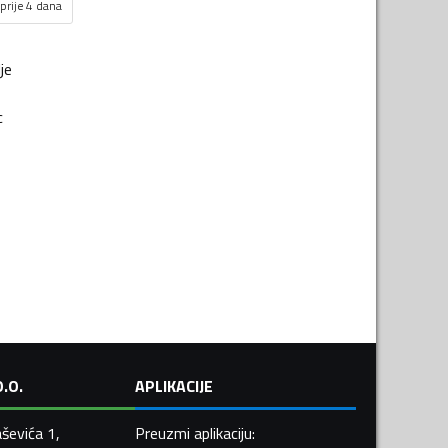
prije 4 dana
je
c
.O.
APLIKACIJE
ševića 1,
Preuzmi aplikaciju
: