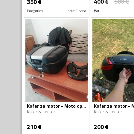
400
€
500
€
350
€
Podgorica
prije 2 dana
Bar
Kofer za motor - Moto oprema
Kofer za motor
Kofer za motor
210
€
200
€