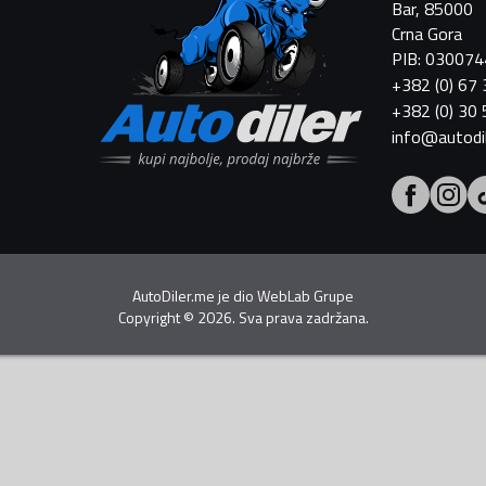
Bar, 85000
Crna Gora
PIB: 03007
+382 (0) 67
+382 (0) 30
info@autodi
AutoDiler.me je dio
WebLab Grupe
Copyright
©
2026. Sva prava zadržana.