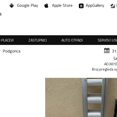
Google Play
Apple Store
AppGallery
 PLACEVI
ZASTUPNICI
AUTO OTPADI
SERVISI I U
Podgorica
31
Ši
AD387
Broj pregleda o