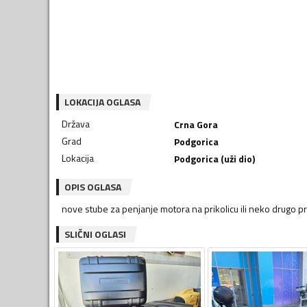
LOKACIJA OGLASA
Država
Crna Gora
Grad
Podgorica
Lokacija
Podgorica (uži dio)
OPIS OGLASA
nove stube za penjanje motora na prikolicu ili neko drugo 
SLIČNI OGLASI