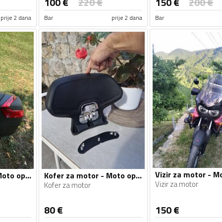
100
€
220
€
150
€
200
€
prije 2 dana
Bar
prije 2 dana
Bar
Kofer za motor - Moto oprema
Kofer za motor - Moto oprema
Vizir za motor
Kofer za motor
80
€
150
€