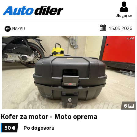
Uloguj se
15.05.2026
NAZAD
1 od 6
6
Kofer za motor - Moto oprema
50
€
Po dogovoru