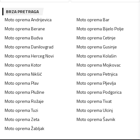
BRZA PRETRAGA
Moto oprema
Andrijevica
Moto oprema
Bar
Moto oprema
Berane
Moto oprema
Bijelo Polje
Moto oprema
Budva
Moto oprema
Cetinje
Moto oprema
Danilovgrad
Moto oprema
Gusinje
Moto oprema
Herceg Novi
Moto oprema
Kolašin
Moto oprema
Kotor
Moto oprema
Mojkovac
Moto oprema
Nikšić
Moto oprema
Petnjica
Moto oprema
Plav
Moto oprema
Pljevlja
Moto oprema
Plužine
Moto oprema
Podgorica
Moto oprema
Rožaje
Moto oprema
Tivat
Moto oprema
Tuzi
Moto oprema
Ulcinj
Moto oprema
Zeta
Moto oprema
Šavnik
Moto oprema
Žabljak