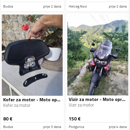
Budva
prije 2 dana
Herceg Novi
prije 2 dana
Vizir za motor - Moto oprema
Kofer za motor - Moto oprema
Vizir za motor
Kofer za motor
80
€
150
€
Budva
prije 3 dana
Podgorica
prije 4 dana