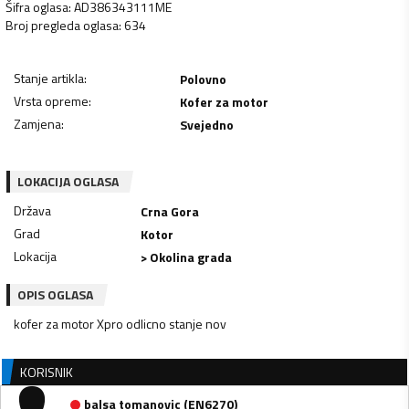
Šifra oglasa
:
AD386343111ME
Broj pregleda oglasa
:
634
Stanje artikla
:
Polovno
Vrsta opreme
:
Kofer za motor
Zamjena
:
Svejedno
LOKACIJA OGLASA
Država
Crna Gora
Grad
Kotor
Lokacija
> Okolina grada
OPIS OGLASA
kofer za motor Xpro odlicno stanje nov
KORISNIK
balsa tomanovic
(
EN6270
)