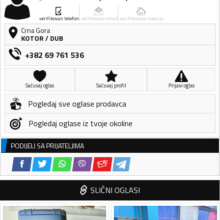
verifikovan telefon
verifikovan email
verifikovana lokacija
Crna Gora
KOTOR
/
DUB
+382 69 761 536
Sačuvaj oglas
Sačuvaj profil
Prijavi oglas
Pogledaj sve oglase prodavca
Pogledaj oglase iz tvoje okoline
PODIJELI SA PRIJATELJIMA
SLIČNI OGLASI