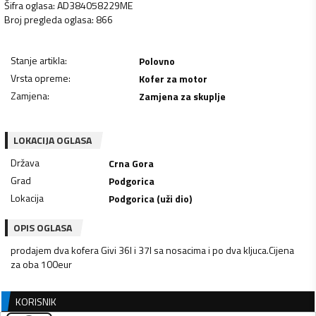
Šifra oglasa
:
AD384058229ME
Broj pregleda oglasa
:
866
Stanje artikla
:
Polovno
Vrsta opreme
:
Kofer za motor
Zamjena
:
Zamjena za skuplje
LOKACIJA OGLASA
Država
Crna Gora
Grad
Podgorica
Lokacija
Podgorica (uži dio)
OPIS OGLASA
prodajem dva kofera Givi 36l i 37l sa nosacima i po dva kljuca.Cijena
za oba 100eur
KORISNIK