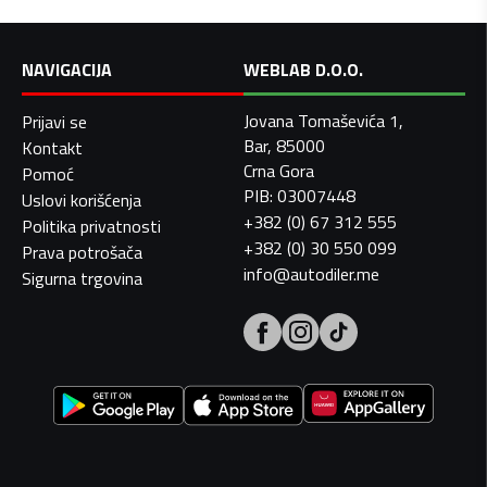
NAVIGACIJA
WEBLAB D.O.O.
Jovana Tomaševića 1,
Prijavi se
Bar, 85000
Kontakt
Crna Gora
Pomoć
PIB: 03007448
Uslovi korišćenja
+382 (0) 67 312 555
Politika privatnosti
+382 (0) 30 550 099
Prava potrošača
info@autodiler.me
Sigurna trgovina