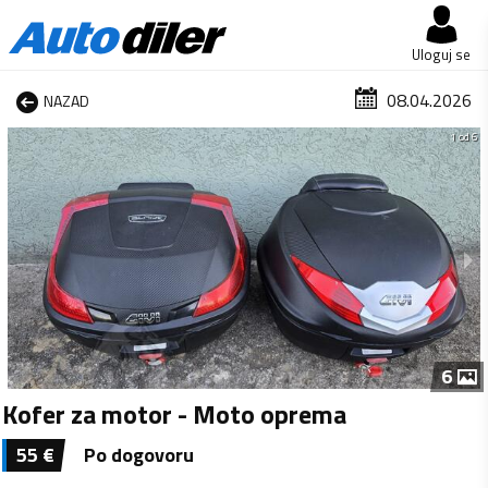
Uloguj se
08.04.2026
NAZAD
1 od 6
6
Kofer za motor - Moto oprema
55
€
Po dogovoru