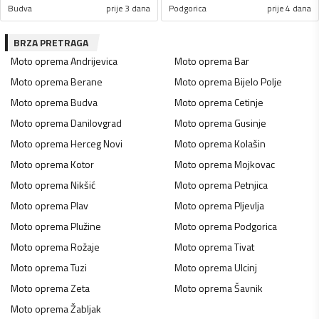
Budva
prije 3 dana
Podgorica
prije 4 dana
BRZA PRETRAGA
Moto oprema
Andrijevica
Moto oprema
Bar
Moto oprema
Berane
Moto oprema
Bijelo Polje
Moto oprema
Budva
Moto oprema
Cetinje
Moto oprema
Danilovgrad
Moto oprema
Gusinje
Moto oprema
Herceg Novi
Moto oprema
Kolašin
Moto oprema
Kotor
Moto oprema
Mojkovac
Moto oprema
Nikšić
Moto oprema
Petnjica
Moto oprema
Plav
Moto oprema
Pljevlja
Moto oprema
Plužine
Moto oprema
Podgorica
Moto oprema
Rožaje
Moto oprema
Tivat
Moto oprema
Tuzi
Moto oprema
Ulcinj
Moto oprema
Zeta
Moto oprema
Šavnik
Moto oprema
Žabljak