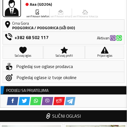
Aaa
(
GD204
)
verifikovan telefon
verifikovan email
verifikovana lokacija
Crna Gora
PODGORICA
/
PODGORICA (UŽI DIO)
+382 68 502 117
Aktivan
Sačuvaj oglas
Sačuvaj profil
Prijavi oglas
Pogledaj sve oglase prodavca
Pogledaj oglase iz tvoje okoline
PODIJELI SA PRIJATELJIMA
SLIČNI OGLASI