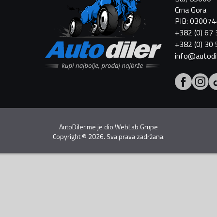
Crna Gora
PIB: 03007
+382 (0) 67
+382 (0) 30
info@autodi
AutoDiler.me je dio
WebLab Grupe
Copyright
©
2026. Sva prava zadržana.