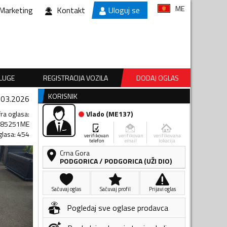
ME
Marketing
Kontakt
Uloguj se
SLUGE
REGISTRACIJA VOZILA
DODAJ OGLAS
KORISNIK
.03.2026
fra oglasa
:
Vlado
(
ME137
)
385251ME
glasa
:
454
verifikovan
verifikovan
verifikovana
telefon
email
lokacija
Crna Gora
PODGORICA
/
PODGORICA (UŽI DIO)
Sačuvaj oglas
Sačuvaj profil
Prijavi oglas
Pogledaj sve oglase prodavca