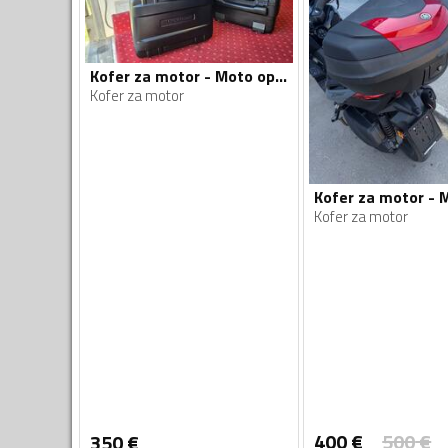
Kofer za motor - Moto oprema
Kofer za motor
Kofer za motor
400
€
500
€
350
€