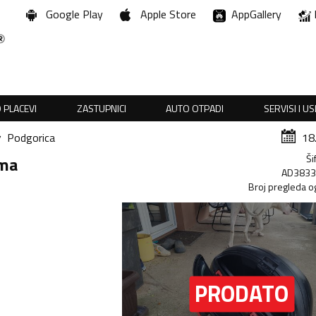
Google Play
Apple Store
AppGallery
 PLACEVI
ZASTUPNICI
AUTO OTPADI
SERVISI I U
Podgorica
18
Ši
ema
AD383
Broj pregleda o