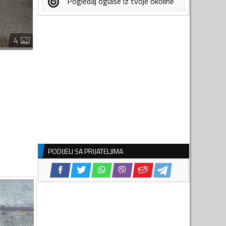
Pogledaj oglase iz tvoje okoline
4
PODIJELI SA PRIJATELJIMA