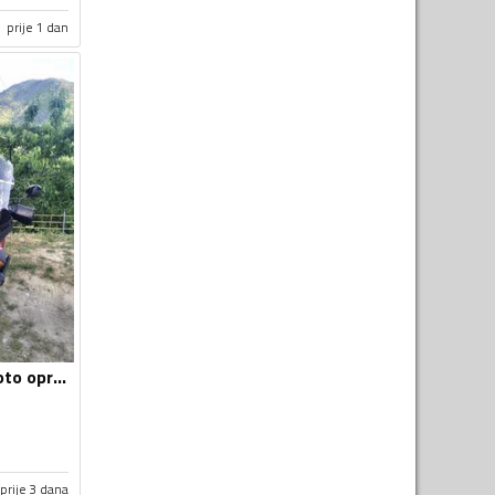
prije 1 dan
Vizir za motor - Moto oprema
prije 3 dana