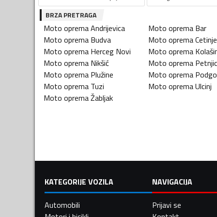
BRZA PRETRAGA
Moto oprema
Andrijevica
Moto oprema
Bar
Moto oprema
Budva
Moto oprema
Cetinje
Moto oprema
Herceg Novi
Moto oprema
Kolaši
Moto oprema
Nikšić
Moto oprema
Petnji
Moto oprema
Plužine
Moto oprema
Podgo
Moto oprema
Tuzi
Moto oprema
Ulcinj
Moto oprema
Žabljak
KATEGORIJE VOZILA
NAVIGACIJA
Automobili
Prijavi se
Motori i bicikli
Kontakt