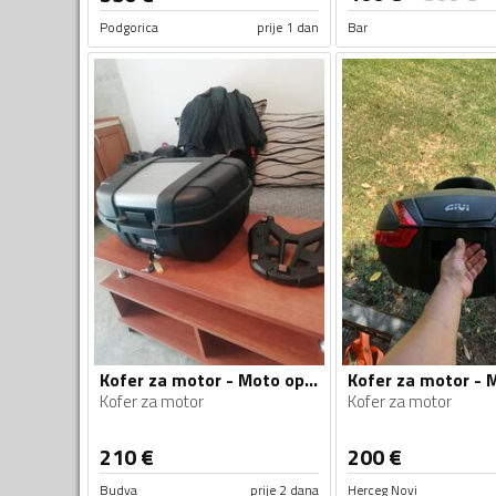
Podgorica
prije 1 dan
Bar
Kofer za motor - Moto oprema
Kofer za motor
Kofer za motor
210
€
200
€
Budva
prije 2 dana
Herceg Novi