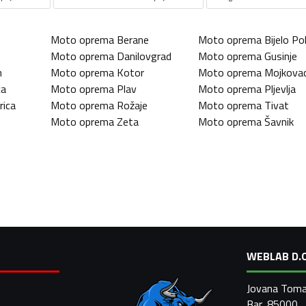
Moto oprema
Berane
Moto oprema
Bijelo Pol
Moto oprema
Danilovgrad
Moto oprema
Gusinje
n
Moto oprema
Kotor
Moto oprema
Mojkova
ca
Moto oprema
Plav
Moto oprema
Pljevlja
rica
Moto oprema
Rožaje
Moto oprema
Tivat
Moto oprema
Zeta
Moto oprema
Šavnik
WEBLAB D.O
Jovana Toma
Bar, 85000