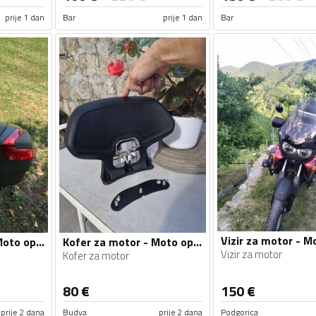
prije 1 dan
Bar
prije 1 dan
Bar
Kofer za motor - Moto oprema
Kofer za motor - Moto oprema
Vizir za motor
Kofer za motor
80
€
150
€
prije 2 dana
Budva
prije 2 dana
Podgorica