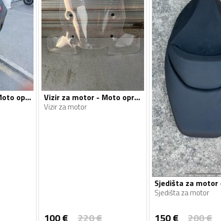
Kofer za motor - Moto oprema
Vizir za motor - Moto oprema
Vizir za motor
Sjedišta za motor
100
€
220
€
150
€
200
€