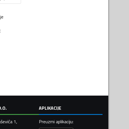
je
c
.O.
APLIKACIJE
ševića 1,
Preuzmi aplikaciju
: