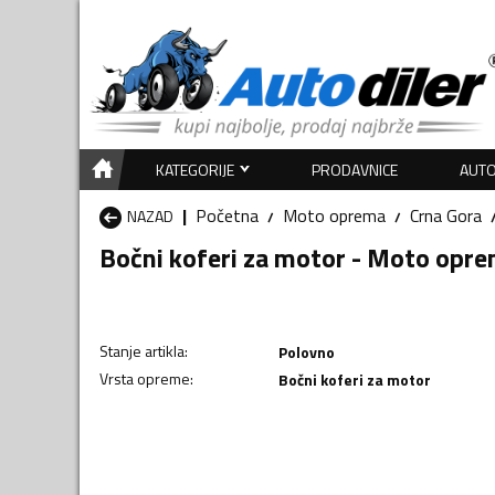
KATEGORIJE
PRODAVNICE
AUTO
Početna
Moto oprema
Crna Gora
NAZAD
Bočni koferi za motor - Moto opr
Stanje artikla
:
Polovno
Vrsta opreme
:
Bočni koferi za motor