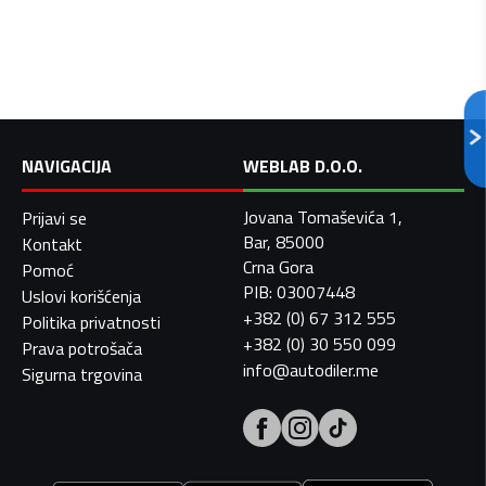
NAVIGACIJA
WEBLAB D.O.O.
Jovana Tomaševića 1,
Prijavi se
Bar, 85000
Kontakt
Crna Gora
Pomoć
PIB: 03007448
Uslovi korišćenja
+382 (0) 67 312 555
Politika privatnosti
+382 (0) 30 550 099
Prava potrošača
info@autodiler.me
Sigurna trgovina