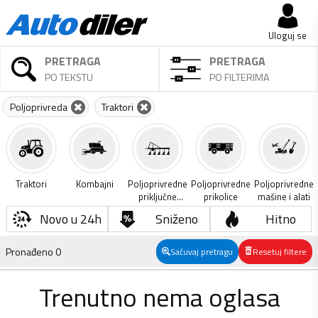
Uloguj se
PRETRAGA
PRETRAGA
PO TEKSTU
PO FILTERIMA
Poljoprivreda
Traktori
Traktori
Kombajni
Poljoprivredne
Poljoprivredne
Poljoprivredne
priključne
prikolice
mašine i alati
mašine
Novo u 24h
Sniženo
Hitno
Pronađeno
0
Sačuvaj pretragu
Resetuj filtere
Trenutno nema oglasa