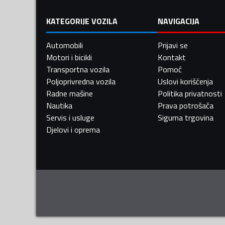
KATEGORIJE VOZILA
NAVIGACIJA
Automobili
Prijavi se
Motori i bicikli
Kontakt
Transportna vozila
Pomoć
Poljoprivredna vozila
Uslovi korišćenja
Radne mašine
Politika privatnosti
Nautika
Prava potrošača
Servis i usluge
Sigurna trgovina
Djelovi i oprema