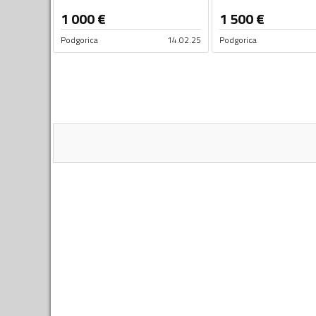
1 000
€
1 500
€
Podgorica
14.02.25
Podgorica