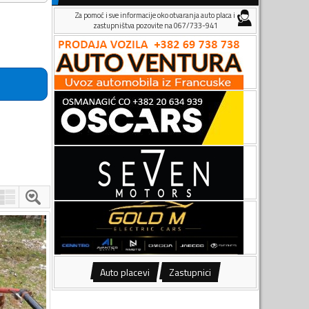
Za pomoć i sve informacije oko otvaranja auto placa i
zastupništva pozovite na 067/733-941
Auto placevi
Zastupnici