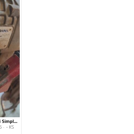
Lombardini - Brumi Simplex
5
- KS