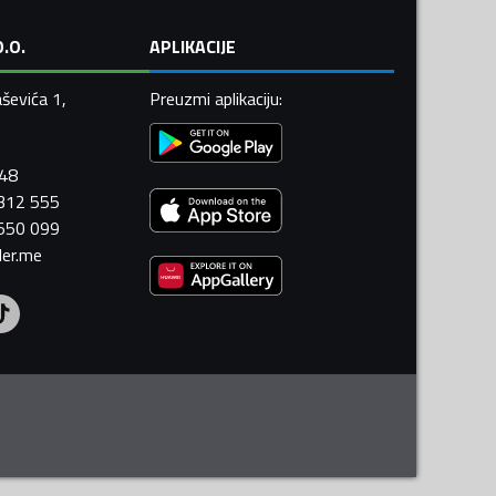
.O.
APLIKACIJE
ševića 1,
Preuzmi aplikaciju
:
448
 312 555
 550 099
ler.me