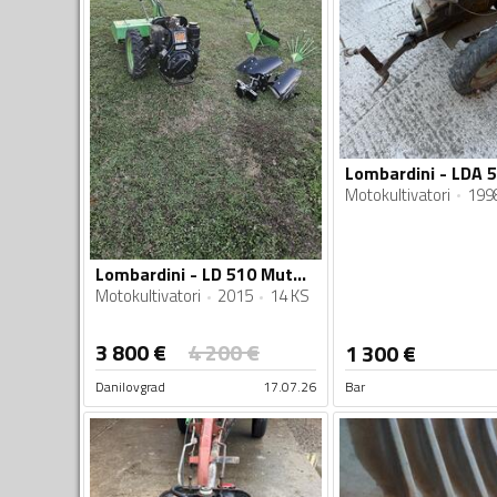
Lombardini - LDA 
Motokultivatori
199
Lombardini - LD 510 Muta Maestral
Motokultivatori
2015
14 KS
3 800
€
4 200
€
1 300
€
Danilovgrad
17.07.26
Bar