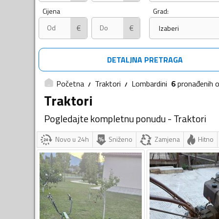
Cijena
Grad:
€
€
Izaberi
DETALJNA PRETRAGA
Početna
Traktori
Lombardini
6
pronađenih
o
Traktori
Pogledajte kompletnu ponudu - Traktori
Novo u 24h
Sniženo
Zamjena
Hitno