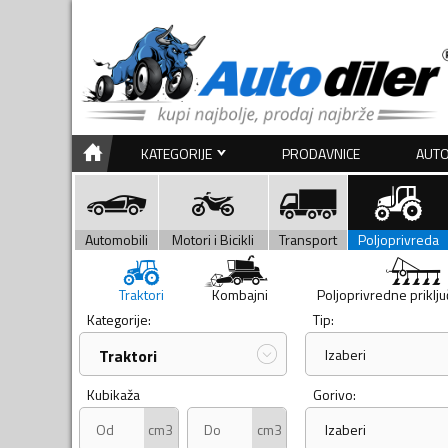
KATEGORIJE
PRODAVNICE
AUTO
Automobili
Motori i Bicikli
Transport
Poljoprivreda
Traktori
Kombajni
Poljoprivredne priklj
Kategorije:
Tip:
Traktori
Izaberi
Kubikaža
Gorivo:
cm3
cm3
Izaberi