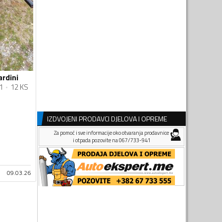
rdini
1
12 KS
IZDVOJENI PRODAVCI DJELOVA I OPREME
Za pomoć i sve informacije oko otvaranja prodavnice
i otpada pozovite na 067/733-941
09.03.26