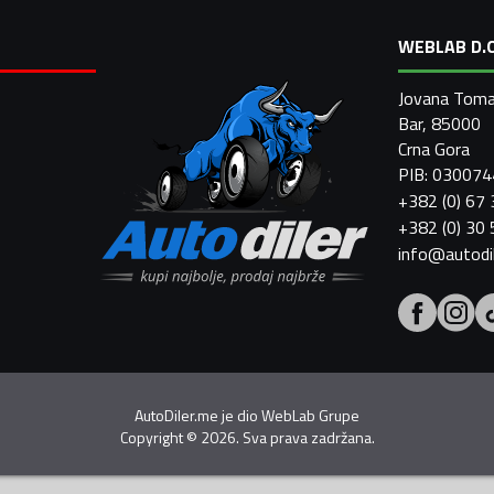
WEBLAB D.O
Jovana Toma
Bar, 85000
Crna Gora
PIB: 03007
+382 (0) 67
+382 (0) 30
info@autodi
AutoDiler.me je dio
WebLab Grupe
Copyright
©
2026. Sva prava zadržana.