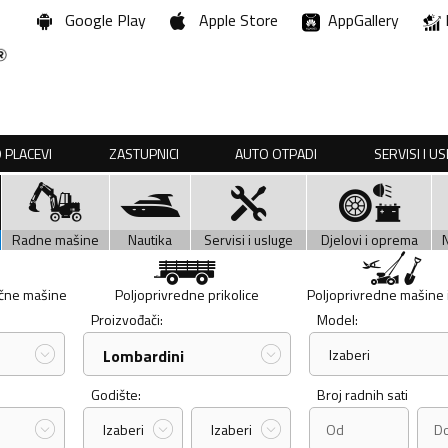
Google Play
Apple Store
AppGallery
 PLACEVI
ZASTUPNICI
AUTO OTPADI
SERVISI I U
Radne mašine
Nautika
Servisi i usluge
Djelovi i oprema
učne mašine
Poljoprivredne prikolice
Poljoprivredne mašine i 
Proizvođači:
Model:
Lombardini
Izaberi
Godište:
Broj radnih sati
Izaberi
Izaberi