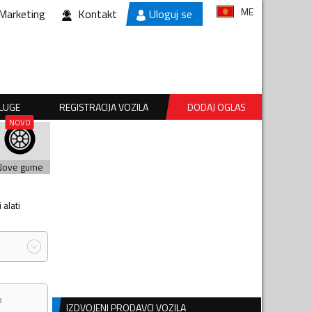
ME
Marketing
Kontakt
Uloguj se
SLUGE
REGISTRACIJA VOZILA
DODAJ OGLAS
Nove gume
alati
IZDVOJENI PRODAVCI VOZILA