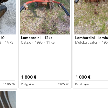
510
Lombardini - 12ks
Lombardini - lamba
8
14 KS
Ostalo
1995
11 KS
Motokultivatori
196
1 800
€
1 000
€
14.06.26
Podgorica
23.05.26
Danilovgrad