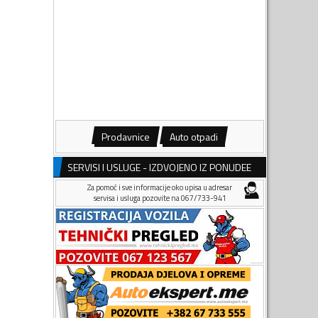
Prodavnice
Auto otpadi
SERVISI I USLUGE - IZDVOJENO IZ PONUDEE
Za pomoć i sve informacije oko upisa u adresar
servisa i usluga pozovite na 067/733-941