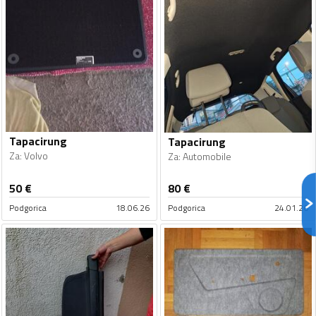
Tapacirung
Tapacirung
Za
:
Volvo
Za
:
Automobile
50
€
80
€
Podgorica
18.06.26
Podgorica
24.01.26