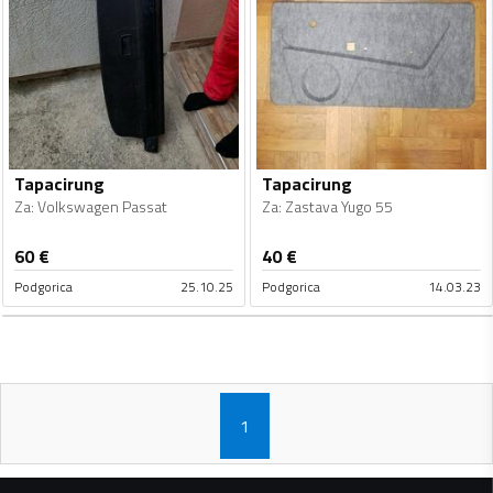
Tapacirung
Tapacirung
Za
:
Volkswagen Passat
Za
:
Zastava Yugo 55
60
€
40
€
Podgorica
25.10.25
Podgorica
14.03.23
1