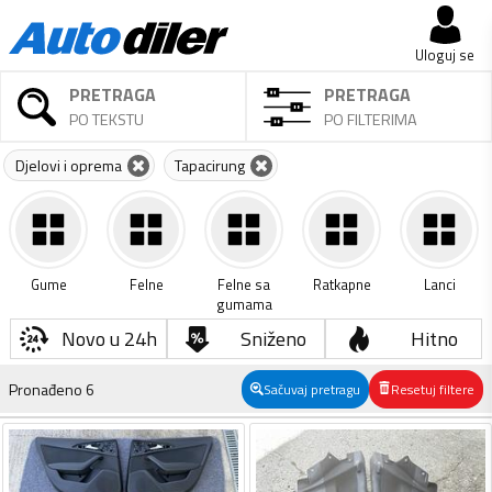
Uloguj se
PRETRAGA
PRETRAGA
PO TEKSTU
PO FILTERIMA
Djelovi i oprema
Tapacirung
Gume
Felne
Felne sa
Ratkapne
Lanci
gumama
Novo u 24h
Sniženo
Hitno
Pronađeno
6
Sačuvaj pretragu
Resetuj filtere