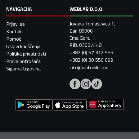
NAVIGACIJA
WEBLAB D.O.O.
Jovana Tomaševića 1,
Prijavi se
Bar, 85000
Kontakt
Crna Gora
Pomoć
PIB: 03007448
Uslovi korišćenja
+382 (0) 67 312 555
Politika privatnosti
+382 (0) 30 550 099
Prava potrošača
info@autodiler.me
Sigurna trgovina