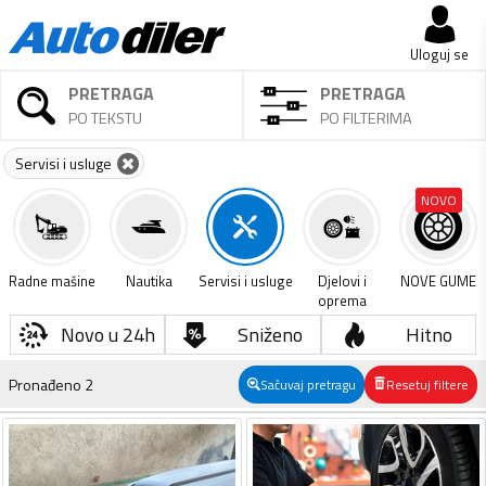
Uloguj se
PRETRAGA
PRETRAGA
PO TEKSTU
PO FILTERIMA
Servisi i usluge
NOVO
Radne mašine
Nautika
Servisi i usluge
Djelovi i
NOVE GUME
oprema
Novo u 24h
Sniženo
Hitno
Pronađeno
2
Sačuvaj pretragu
Resetuj filtere