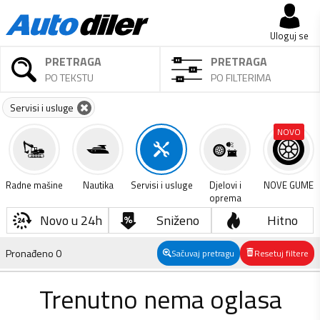
Uloguj se
PRETRAGA
PRETRAGA
PO TEKSTU
PO FILTERIMA
Servisi i usluge
NOVO
Radne mašine
Nautika
Servisi i usluge
Djelovi i
NOVE GUME
oprema
Novo u 24h
Sniženo
Hitno
Pronađeno
0
Sačuvaj pretragu
Resetuj filtere
Trenutno nema oglasa