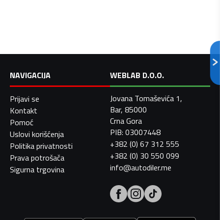
NAVIGACIJA
WEBLAB D.O.O.
Jovana Tomaševića 1,
Prijavi se
Bar, 85000
Kontakt
Crna Gora
Pomoć
PIB: 03007448
Uslovi korišćenja
+382 (0) 67 312 555
Politika privatnosti
+382 (0) 30 550 099
Prava potrošača
info@autodiler.me
Sigurna trgovina