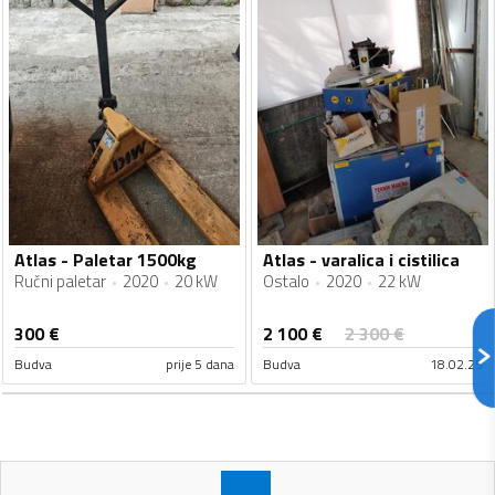
Atlas - Paletar 1500kg
Atlas - varalica i cistilica
Ručni paletar
2020
20 kW
Ostalo
2020
22 kW
2 100
€
300
€
2 300
€
Budva
prije 5 dana
Budva
18.02.25