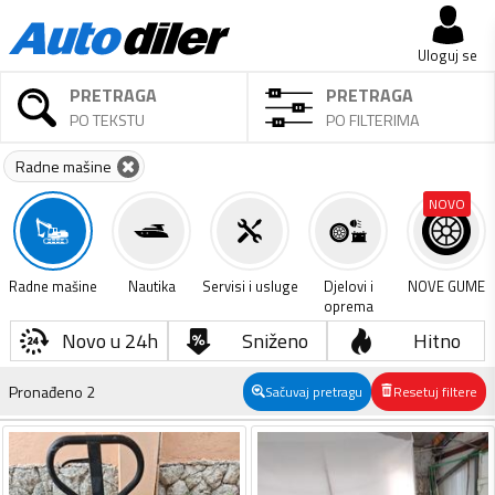
Uloguj se
PRETRAGA
PRETRAGA
PO TEKSTU
PO FILTERIMA
Radne mašine
NOVO
Radne mašine
Nautika
Servisi i usluge
Djelovi i
NOVE GUME
oprema
Novo u 24h
Sniženo
Hitno
Pronađeno
2
Sačuvaj pretragu
Resetuj filtere