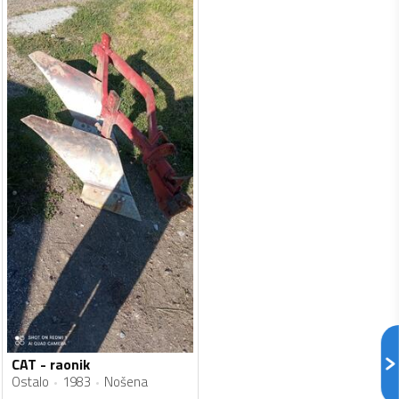
CAT - raonik
Ostalo
1983
Nošena