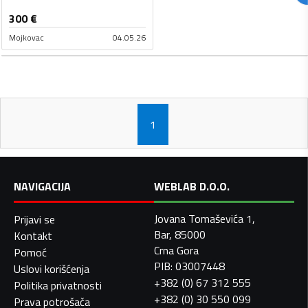
300
€
Mojkovac
04.05.26
1
NAVIGACIJA
WEBLAB D.O.O.
Jovana Tomaševića 1,
Prijavi se
Bar, 85000
Kontakt
Crna Gora
Pomoć
PIB: 03007448
Uslovi korišćenja
+382 (0) 67 312 555
Politika privatnosti
+382 (0) 30 550 099
Prava potrošača