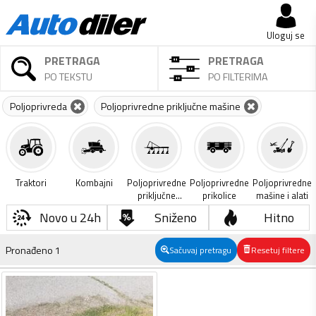
Uloguj se
PRETRAGA
PRETRAGA
PO TEKSTU
PO FILTERIMA
Poljoprivreda
Poljoprivredne priključne mašine
Traktori
Kombajni
Poljoprivredne
Poljoprivredne
Poljoprivredne
priključne
prikolice
mašine i alati
mašine
Novo u 24h
Sniženo
Hitno
Pronađeno
1
Sačuvaj pretragu
Resetuj filtere