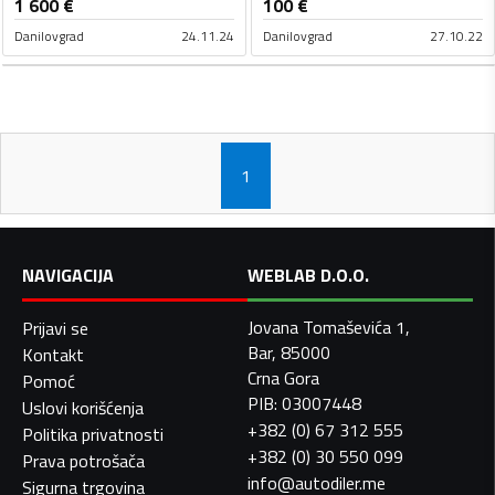
1 600
€
100
€
Danilovgrad
24.11.24
Danilovgrad
27.10.22
1
NAVIGACIJA
WEBLAB D.O.O.
Jovana Tomaševića 1,
Prijavi se
Bar, 85000
Kontakt
Crna Gora
Pomoć
PIB: 03007448
Uslovi korišćenja
+382 (0) 67 312 555
Politika privatnosti
+382 (0) 30 550 099
Prava potrošača
info@autodiler.me
Sigurna trgovina