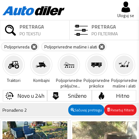
Uloguj se
PRETRAGA
PRETRAGA
PO TEKSTU
PO FILTERIMA
Poljoprivreda
Poljoprivredne mašine i alati
Traktori
Kombajni
Poljoprivredne
Poljoprivredne
Poljoprivredne
priključne
prikolice
mašine i alati
mašine
Novo u 24h
Sniženo
Hitno
Pronađeno
2
Sačuvaj pretragu
Resetuj filtere