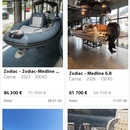
Zodiac - Zodiac-Medline 7.5 + Yamaha 300hp
Zodiac - Medline 6.8
Čamac
2023
300 KS
Čamac
2026
150 KS
84 300
€
61 700
€
91 900
€
64 100
€
Kotor
28.07.26
Kotor
11.07.26