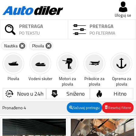
Uloguj se
PRETRAGA
PRETRAGA
PO TEKSTU
PO FILTERIMA
Nautika
Plovila
Plovila
Vodeni skuter
Motori za
Prikolice za
Oprema za
plovila
plovila
plovila
Novo u 24h
Sniženo
Hitno
Pronađeno
4
Sačuvaj pretragu
Resetuj filtere