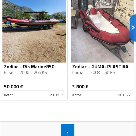
Zodiac - Ris Marine850
Zodiac - GUMA+PLASTIKA
Gliser
2006
265 KS
Čamac
2008
60 KS
50 000
€
3 800
€
Kotor
20.08.25
Kotor
08.06.23
1