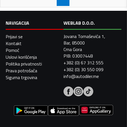
NAVIGACIJA
WEBLAB D.O.O.
Jovana Tomaševića 1,
Prijavi se
Bar, 85000
Kontakt
Crna Gora
Pomoć
PIB: 03007448
Uslovi korišćenja
+382 (0) 67 312 555
Politika privatnosti
+382 (0) 30 550 099
Prava potrošača
info@autodiler.me
Sigurna trgovina