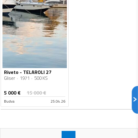
Riveto - TELAROLI 27
Gliser
1971
500 KS
5 000
€
15 000
€
Budva
25.04.26