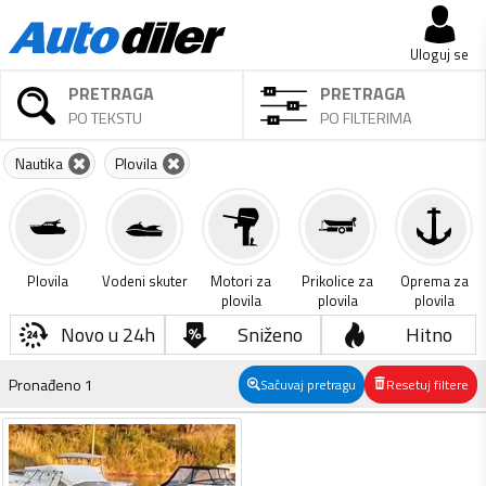
Uloguj se
PRETRAGA
PRETRAGA
PO TEKSTU
PO FILTERIMA
Nautika
Plovila
Plovila
Vodeni skuter
Motori za
Prikolice za
Oprema za
plovila
plovila
plovila
Novo u 24h
Sniženo
Hitno
Pronađeno
1
Sačuvaj pretragu
Resetuj filtere