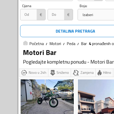
Cijena
Boja:
€
€
Izaberi
DETALJNA PRETRAGA
Početna
Motori
Peda
Bar
4
pronađenih
o
Motori Bar
Pogledajte kompletnu ponudu - Motori Bar
Novo u 24h
Sniženo
Zamjena
Hitno