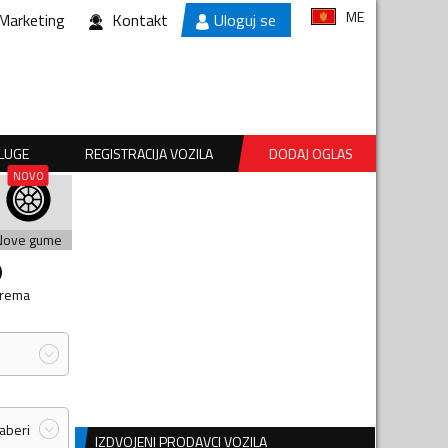
ME
Marketing
Kontakt
Uloguj se
SLUGE
REGISTRACIJA VOZILA
DODAJ OGLAS
Nove gume
prema
zaberi
IZDVOJENI PRODAVCI VOZILA