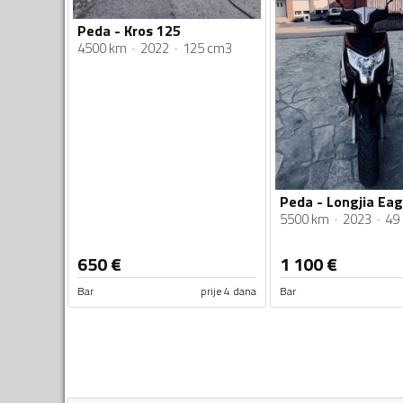
Peda - Kros 125
4500 km
2022
125 cm3
Peda - Longjia Eag
5500 km
2023
49
650
€
1 100
€
Bar
prije 4 dana
Bar