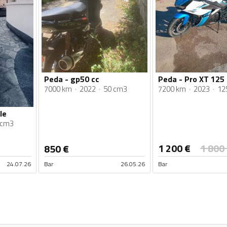
Peda - gp50 cc
Peda - Pro XT 125
7000 km
2022
50 cm3
7200 km
2023
12
le
 cm3
1 200
€
1 800
850
€
24.07.26
Bar
26.05.26
Bar