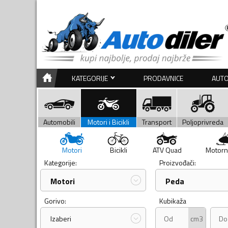
KATEGORIJE
PRODAVNICE
AUTO
Automobili
Motori i Bicikli
Transport
Poljoprivreda
Motori
Bicikli
ATV Quad
Motorn
Kategorije:
Proizvođači:
Motori
Peda
Gorivo:
Kubikaža
cm3
Izaberi