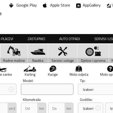
Google Play
Apple Store
AppGallery
 PLACEVI
ZASTUPNICI
AUTO OTPADI
SERVISI I U
Radne mašine
Nautika
Servisi i usluge
Djelovi i oprema
e sanke
Karting
Kacige
Moto odjeća
Moto o
Model:
Tip:
Izaberi
Kilometraža
Godište:
cm3
km
km
Izaberi
I