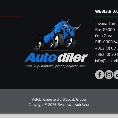
WEBLAB D.O
Jovana Toma
Bar, 85000
Crna Gora
PIB: 03007
+382 (0) 67
+382 (0) 30
info@autodi
AutoDiler.me je dio
WebLab Grupe
Copyright
©
2026. Sva prava zadržana.