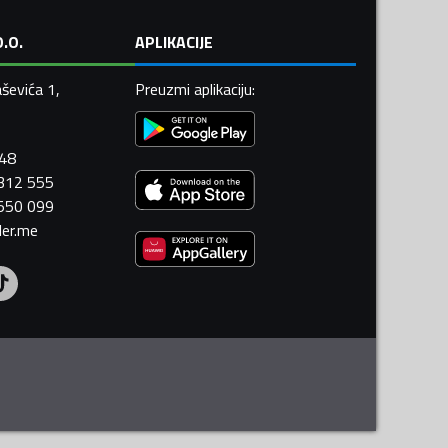
.O.
APLIKACIJE
ševića 1,
Preuzmi aplikaciju
:
448
 312 555
 550 099
ler.me