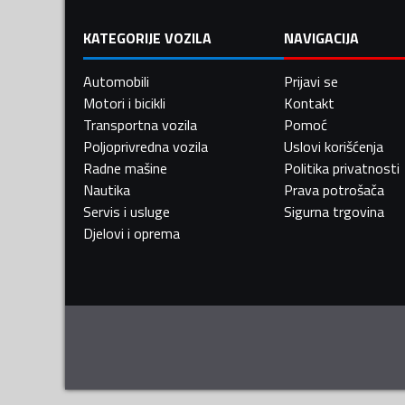
KATEGORIJE VOZILA
NAVIGACIJA
Automobili
Prijavi se
Motori i bicikli
Kontakt
Transportna vozila
Pomoć
Poljoprivredna vozila
Uslovi korišćenja
Radne mašine
Politika privatnosti
Nautika
Prava potrošača
Servis i usluge
Sigurna trgovina
Djelovi i oprema