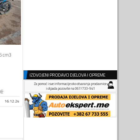
5 cm3
IZDVOJENI PRODAVCI DJELOVA I OPREME
Za pomoć i sve informacije oko otvaranja prodavnice
i otpada pozovite na 067/733-941
€
16.12.24