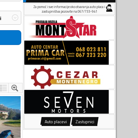
Za pomoć i sve informacije oko otvaranja auto placa i
zastupništva pozovite na 067/733-941
i
Auto placevi
Zastupnici