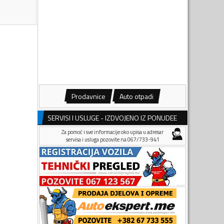
Prodavnice
Auto otpadi
SERVISI I USLUGE - IZDVOJENO IZ PONUDEE
Za pomoć i sve informacije oko upisa u adresar
servisa i usluga pozovite na 067/733-941